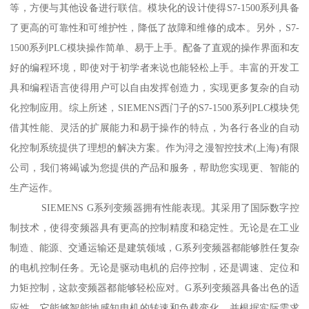
等，方便与其他设备进行联信。模块化的设计使得S7-1500系列具备
了更高的可靠性和可维护性，降低了故障和维修的成本。另外，S7-
1500系列PLC模块操作简单、易于上手。配备了直观的操作界面和友
好的编程环境，即使对于初学者来说也能轻松上手。丰富的开发工
具和编程语言使得用户可以自由发挥创造力，实现更多复杂的自动
化控制应用。综上所述，SIEMENS西门子的S7-1500系列PLC模块凭
借其性能、灵活的扩展能力和易于操作的特点，为各行各业的自动
化控制系统提供了理想的解决方案。作为浔之漫智控技术(上海)有限
公司，我们将竭诚为您提供的产品和服务，帮助您实现更、智能的
生产运作。
SIEMENS G系列变频器拥有性能表现。其采用了国际数字控
制技术，使得变频器具有更高的控制精度和稳定性。无论是在工业
制造、能源、交通运输还是建筑领域，G系列变频器都能够胜任复杂
的电机控制任务。无论是驱动电机的启停控制，还是调速、定位和
力矩控制，这款变频器都能够轻松应对。G系列变频器具备出色的适
应性。它能够智能地感知电机的转速和负载变化，并根据实际需求