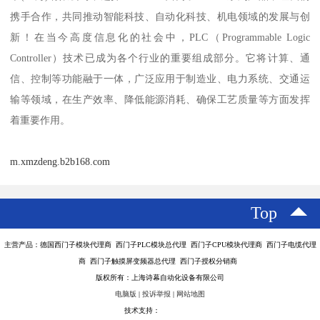
携手合作，共同推动智能科技、自动化科技、机电领域的发展与创
新！在当今高度信息化的社会中，PLC（Programmable Logic
Controller）技术已成为各个行业的重要组成部分。它将计算、通
信、控制等功能融于一体，广泛应用于制造业、电力系统、交通运
输等领域，在生产效率、降低能源消耗、确保工艺质量等方面发挥
着重要作用。
m.xmzdeng.b2b168.com
Top
主营产品：德国西门子模块代理商 西门子PLC模块总代理 西门子CPU模块代理商 西门子电缆代理
商 西门子触摸屏变频器总代理 西门子授权分销商
版权所有：上海诗幕自动化设备有限公司
电脑版
|
投诉举报
|
网站地图
技术支持：
八方资源网