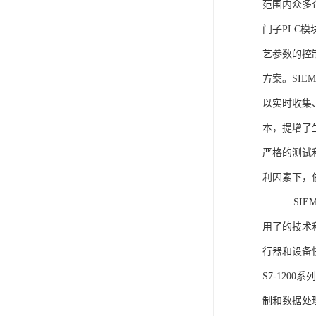
范围内众多
门子PLC
艺参数的控
方案。SIE
以实时收集
本，提增了生
严格的测试
利因素下，
SIEME
用了的技术
行器和设备
S7-120
制和数据处理