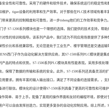
备安全性和可靠性。采用了的硬件和软件技术，确保系统运行的稳定性和
维护，tigao设备的利用率和生产效率。对于那些在PLC技术领域有着丰富经验
们带来更高的控制精度和可靠性，进一步tisheng他们的工作效率和竞争
S西门子 S7-1200系列模块也是一个理想的选择。我们提供的技术支持
针对性的培训和指导。该系列产品中，我们还为不同应用场景提供了多种
保性价比和系统兼容性。无论您是处于工业生产、楼宇管理还是交通运输
NS西门子作为自动化解决方案供应商，其S7-1500系列PLC模块更是
产品的特点和优势。S7-1500系列PLC模块具有性能表现。采用多核处理
信，保障了数据的传输和系统的安全。此外，S7-1500系列还具备灵活
应用要求。拥有丰富的输入输出接口，满足了不同设备的连接需求。，支持多种
进行联信。模块化的设计使得S7-1500系列具备了更高的可靠性和可维护
块操作简单、易于上手。配备了直观的操作界面和友好的编程环境，即使对
户可以自由发挥创造力，实现更多复杂的自动化控制应用。综上所述，SIEME