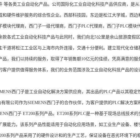
件 等各类工业自动化产品。公司国际化工业自动化科技产品供应商，是
成和硬件维护服务的综合性企业。西部科技园，东边是松江大学城，西边
子模块代理商，西门子一级代理商，西门子PLC代理商，西门子PLC模
余款各式工业自动化科技产品与此同时，我们向北5公里是余山旅游度假区
主干道将松江工业区与上海市内外连接，交通十分便利。建立现代化仓储
产品，我们以持续的服务，取得了年销售额10亿元的佳绩，凭高满意的服
的客户提供值得服务体系，我们的业务范围涉及工业自动化科技产品的设
NS西门子是工业自动化解决方案供应商，其出品的PLC产品以其稳定
海)有限公司作为SIEMENS西门子的合作伙伴，为客户提供的PLC解决
MENS西门子 ET200系列产品。ET200系列PLC是一种基于现场总线
扩展能力。该系列产品性能适用于自动化应用场景，如工业生产设备、楼
T200系列产品采用了的硬件设计和的生产工艺，保证设备在恶劣环境下的