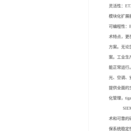
灵活性：E
模块化扩展
可编程性：
术特点，更
方案。无论
案。工业生
能正常运行
光、空调、
提供全面的
化管理，ti
SIEME
术和可靠的
保系统稳定