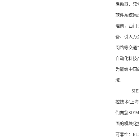
启动器、软
软件系统集
理商，西门
备、引入万
闵路等交通
自动化科技
为能给中国
域。
SIEME
控技术(上
们向您SIE
面的模块化
可靠性：E