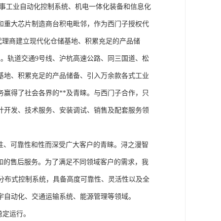
从事工业自动化控制系统、机电一体化装备和信息化
和重大芯片制造商台积电毗邻，作为西门子授权代
块代理商建立现代化仓储基地、积累充足的产品储
。轨道交通9号线、沪杭高速公路、同三国道、松
基地、积累充足的产品储备、引入万余款各式工业
务赢得了社会各界的**及青睐。与西门子合作，只
计开发、技术服务、安装调试、销售及配套服务领
性、可靠性和性而深受广大客户的青睐。浔之漫智
方案和的售后服务。为了满足不同领域客户的需求，我
技术的分布式控制系统，具备高度可靠性、灵活性以及全
宇自动化、交通运输系统、能源管理等领域。
稳定运行。