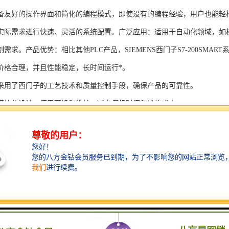
备友好的操作界面和简化的编程模式，即使没有的编程经验，用户也能轻
实际需求进行快速、灵活的系统配置。广泛应用：适用于自动化领域，如
需求。产品优势：相比其他PLC产品，SIEMENS西门子S7-200SMAR
价格合理，并且性能稳定，长时间运行*。
采用了西门子的工艺技术和质量控制手段，确保产品的可靠性。
模块化设计，便于更换和维护，减少停机时间和维修成本。
支持多种扩展模块，可满足不同应用场景的需求。
多种通信接口和编程模式可选，满足不同用户的个性化要求。
配备了完善的软件工具和技术支持，可快速部署系统，缩短项目周期。
、自动化科技和机电领域内有着到的见解。无论是提供技术咨询，还是进
S西门子PLC模块S7-300系列产品是一系列高可靠性、高性能的工控设备，
组成部分，S7-300系列产品具有以下突出特点：