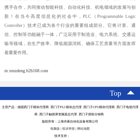
携手合作，共同推动智能科技、自动化科技、机电领域的发展与创
新！在当今高度信息化的社会中，PLC（Programmable Logic
Controller）技术已成为各个行业的重要组成部分。它将计算、通
信、控制等功能融于一体，广泛应用于制造业、电力系统、交通运
输等领域，在生产效率、降低能源消耗、确保工艺质量等方面发挥
着重要作用。
m.xmzdeng.b2b168.com
Top
主营产品：德国西门子模块代理商 西门子PLC模块总代理 西门子CPU模块代理商 西门子电缆代理
商 西门子触摸屏变频器总代理 西门子授权分销商
版权所有：上海诗幕自动化设备有限公司
电脑版
|
投诉举报
|
网站地图
技术支持：
八方资源网