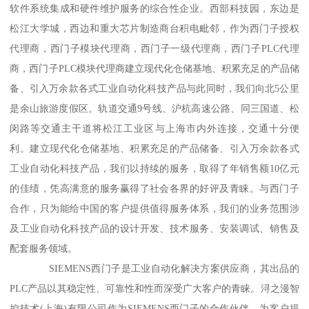
软件系统集成和硬件维护服务的综合性企业。西部科技园，东边是
松江大学城，西边和重大芯片制造商台积电毗邻，作为西门子授权
代理商，西门子模块代理商，西门子一级代理商，西门子PLC代理
商，西门子PLC模块代理商建立现代化仓储基地、积累充足的产品储
备、引入万余款各式工业自动化科技产品与此同时，我们向北5公里
是余山旅游度假区。轨道交通9号线、沪杭高速公路、同三国道、松
闵路等交通主干道将松江工业区与上海市内外连接，交通十分便
利。建立现代化仓储基地、积累充足的产品储备、引入万余款各式
工业自动化科技产品，我们以持续的服务，取得了年销售额10亿元
的佳绩，凭高满意的服务赢得了社会各界的好评及青睐。与西门子
合作，只为能给中国的客户提供值得服务体系，我们的业务范围涉
及工业自动化科技产品的设计开发、技术服务、安装调试、销售及
配套服务领域。
SIEMENS西门子是工业自动化解决方案供应商，其出品的
PLC产品以其稳定性、可靠性和性而深受广大客户的青睐。浔之漫智
控技术(上海)有限公司作为SIEMENS西门子的合作伙伴，为客户提