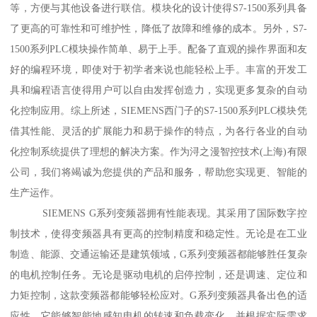
等，方便与其他设备进行联信。模块化的设计使得S7-1500系列具备
了更高的可靠性和可维护性，降低了故障和维修的成本。另外，S7-
1500系列PLC模块操作简单、易于上手。配备了直观的操作界面和友
好的编程环境，即使对于初学者来说也能轻松上手。丰富的开发工
具和编程语言使得用户可以自由发挥创造力，实现更多复杂的自动
化控制应用。综上所述，SIEMENS西门子的S7-1500系列PLC模块凭
借其性能、灵活的扩展能力和易于操作的特点，为各行各业的自动
化控制系统提供了理想的解决方案。作为浔之漫智控技术(上海)有限
公司，我们将竭诚为您提供的产品和服务，帮助您实现更、智能的
生产运作。
SIEMENS G系列变频器拥有性能表现。其采用了国际数字控
制技术，使得变频器具有更高的控制精度和稳定性。无论是在工业
制造、能源、交通运输还是建筑领域，G系列变频器都能够胜任复杂
的电机控制任务。无论是驱动电机的启停控制，还是调速、定位和
力矩控制，这款变频器都能够轻松应对。G系列变频器具备出色的适
应性。它能够智能地感知电机的转速和负载变化，并根据实际需求