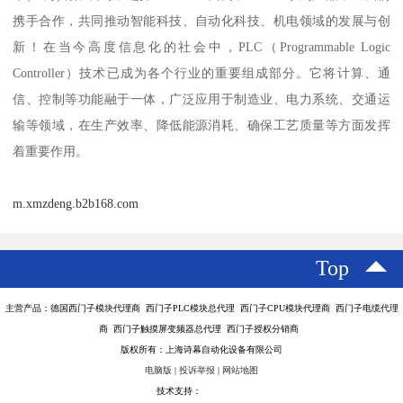
携手合作，共同推动智能科技、自动化科技、机电领域的发展与创
新！在当今高度信息化的社会中，PLC（Programmable Logic
Controller）技术已成为各个行业的重要组成部分。它将计算、通
信、控制等功能融于一体，广泛应用于制造业、电力系统、交通运
输等领域，在生产效率、降低能源消耗、确保工艺质量等方面发挥
着重要作用。
m.xmzdeng.b2b168.com
Top
主营产品：德国西门子模块代理商 西门子PLC模块总代理 西门子CPU模块代理商 西门子电缆代理
商 西门子触摸屏变频器总代理 西门子授权分销商
版权所有：上海诗幕自动化设备有限公司
电脑版
|
投诉举报
|
网站地图
技术支持：
八方资源网