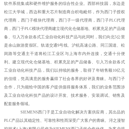
软件系统集成和硬件维护服务的综合性企业。西部科技园，东边是
松江大学城，西边和重大芯片制造商台积电毗邻，作为西门子授权
代理商，西门子模块代理商，西门子一级代理商，西门子PLC代理
商，西门子PLC模块代理商建立现代化仓储基地、积累充足的产品储
备、引入万余款各式工业自动化科技产品与此同时，我们向北5公里
是余山旅游度假区。轨道交通9号线、沪杭高速公路、同三国道、松
闵路等交通主干道将松江工业区与上海市内外连接，交通十分便
利。建立现代化仓储基地、积累充足的产品储备、引入万余款各式
工业自动化科技产品，我们以持续的服务，取得了年销售额10亿元
的佳绩，凭高满意的服务赢得了社会各界的好评及青睐。与西门子
合作，只为能给中国的客户提供值得服务体系，我们的业务范围涉
及工业自动化科技产品的设计开发、技术服务、安装调试、销售及
配套服务领域。
SIEMENS西门子是工业自动化解决方案供应商，其出品的
PLC产品以其稳定性、可靠性和性而深受广大客户的青睐。浔之漫智
控技术(上海)有限公司作为SIEMENS西门子的合作伙伴，为客户提