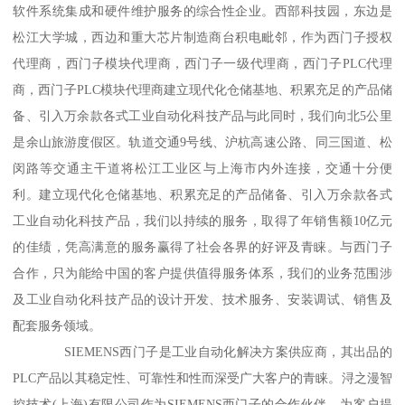
软件系统集成和硬件维护服务的综合性企业。西部科技园，东边是
松江大学城，西边和重大芯片制造商台积电毗邻，作为西门子授权
代理商，西门子模块代理商，西门子一级代理商，西门子PLC代理
商，西门子PLC模块代理商建立现代化仓储基地、积累充足的产品储
备、引入万余款各式工业自动化科技产品与此同时，我们向北5公里
是余山旅游度假区。轨道交通9号线、沪杭高速公路、同三国道、松
闵路等交通主干道将松江工业区与上海市内外连接，交通十分便
利。建立现代化仓储基地、积累充足的产品储备、引入万余款各式
工业自动化科技产品，我们以持续的服务，取得了年销售额10亿元
的佳绩，凭高满意的服务赢得了社会各界的好评及青睐。与西门子
合作，只为能给中国的客户提供值得服务体系，我们的业务范围涉
及工业自动化科技产品的设计开发、技术服务、安装调试、销售及
配套服务领域。
SIEMENS西门子是工业自动化解决方案供应商，其出品的
PLC产品以其稳定性、可靠性和性而深受广大客户的青睐。浔之漫智
控技术(上海)有限公司作为SIEMENS西门子的合作伙伴，为客户提