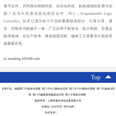
携手合作，共同推动智能科技、自动化科技、机电领域的发展与创
新！在当今高度信息化的社会中，PLC（Programmable Logic
Controller）技术已成为各个行业的重要组成部分。它将计算、通
信、控制等功能融于一体，广泛应用于制造业、电力系统、交通运
输等领域，在生产效率、降低能源消耗、确保工艺质量等方面发挥
着重要作用。
m.xmzdeng.b2b168.com
Top
主营产品：德国西门子模块代理商 西门子PLC模块总代理 西门子CPU模块代理商 西门子电缆代理
商 西门子触摸屏变频器总代理 西门子授权分销商
版权所有：上海诗幕自动化设备有限公司
电脑版
|
投诉举报
|
网站地图
技术支持：
八方资源网