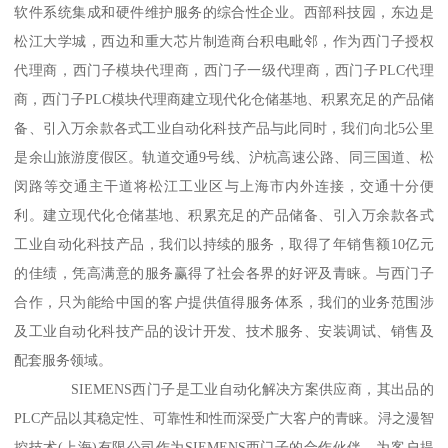
软件系统集成和硬件维护服务的综合性企业。西部科技园，东边是
松江大学城，西边和重大芯片制造商台积电毗邻，作为西门子授权
代理商，西门子模块代理商，西门子一级代理商，西门子PLC代理
商，西门子PLC模块代理商建立现代化仓储基地、积累充足的产品储
备、引入万余款各式工业自动化科技产品与此同时，我们向北5公里
是余山旅游度假区。轨道交通9号线、沪杭高速公路、同三国道、松
闵路等交通主干道将松江工业区与上海市内外连接，交通十分便
利。建立现代化仓储基地、积累充足的产品储备、引入万余款各式
工业自动化科技产品，我们以持续的服务，取得了年销售额10亿元
的佳绩，凭高满意的服务赢得了社会各界的好评及青睐。与西门子
合作，只为能给中国的客户提供值得服务体系，我们的业务范围涉
及工业自动化科技产品的设计开发、技术服务、安装调试、销售及
配套服务领域。
SIEMENS西门子是工业自动化解决方案供应商，其出品的
PLC产品以其稳定性、可靠性和性而深受广大客户的青睐。浔之漫智
控技术(上海)有限公司作为SIEMENS西门子的合作伙伴，为客户提