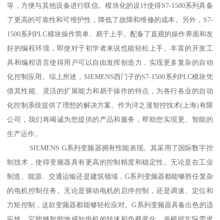
等，方便与其他设备进行联信。模块化的设计使得S7-1500系列具备
了更高的可靠性和可维护性，降低了故障和维修的成本。另外，S7-
1500系列PLC模块操作简单、易于上手。配备了直观的操作界面和友
好的编程环境，即使对于初学者来说也能轻松上手。丰富的开发工
具和编程语言使得用户可以自由发挥创造力，实现更多复杂的自动
化控制应用。综上所述，SIEMENS西门子的S7-1500系列PLC模块凭
借其性能、灵活的扩展能力和易于操作的特点，为各行各业的自动
化控制系统提供了理想的解决方案。作为浔之漫智控技术(上海)有限
公司，我们将竭诚为您提供的产品和服务，帮助您实现更、智能的
生产运作。
SIEMENS G系列变频器拥有性能表现。其采用了国际数字控
制技术，使得变频器具有更高的控制精度和稳定性。无论是在工业
制造、能源、交通运输还是建筑领域，G系列变频器都能够胜任复杂
的电机控制任务。无论是驱动电机的启停控制，还是调速、定位和
力矩控制，这款变频器都能够轻松应对。G系列变频器具备出色的适
应性。它能够智能地感知电机的转速和负载变化，并根据实际需求