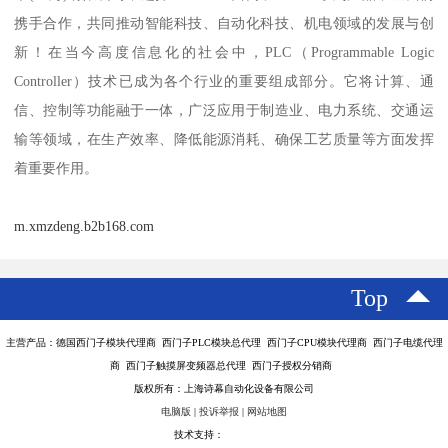
携手合作，共同推动智能科技、自动化科技、机电领域的发展与创
新！在当今高度信息化的社会中，PLC（Programmable Logic
Controller）技术已成为各个行业的重要组成部分。它将计算、通
信、控制等功能融于一体，广泛应用于制造业、电力系统、交通运
输等领域，在生产效率、降低能源消耗、确保工艺质量等方面发挥
着重要作用。
m.xmzdeng.b2b168.com
Top
主营产品：德国西门子模块代理商 西门子PLC模块总代理 西门子CPU模块代理商 西门子电缆代理
商 西门子触摸屏变频器总代理 西门子授权分销商
版权所有：上海诗幕自动化设备有限公司
电脑版
|
投诉举报
|
网站地图
技术支持：
八方资源网