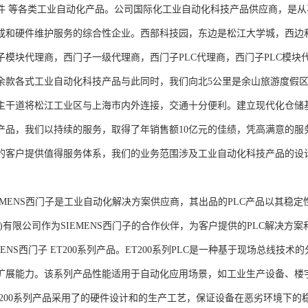
件 等各类工业自动化产品。公司国际化工业自动化科技产品供应商，是
成和硬件维护服务的综合性企业。西部科技园，东边是松江大学城，西边
子模块代理商，西门子一级代理商，西门子PLC代理商，西门子PLC模
余款各式工业自动化科技产品与此同时，我们向北5公里是余山旅游度假区
主干道将松江工业区与上海市内外连接，交通十分便利。建立现代化仓储
产品，我们以持续的服务，取得了年销售额10亿元的佳绩，凭高满意的服
的客户提供值得服务体系，我们的业务范围涉及工业自动化科技产品的设
NS西门子是工业自动化解决方案供应商，其出品的PLC产品以其稳定
海)有限公司作为SIEMENS西门子的合作伙伴，为客户提供的PLC解决
MENS西门子 ET200系列产品。ET200系列PLC是一种基于现场总线
扩展能力。该系列产品性能适用于自动化应用场景，如工业生产设备、楼
T200系列产品采用了的硬件设计和的生产工艺，保证设备在恶劣环境下的