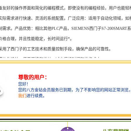
备友好的操作界面和简化的编程模式，即使没有的编程经验，用户也能轻
实际需求进行快速、灵活的系统配置。广泛应用：适用于自动化领域，如
需求。产品优势：相比其他PLC产品，SIEMENS西门子S7-200SMAR
价格合理，并且性能稳定，长时间运行*。
采用了西门子的工艺技术和质量控制手段，确保产品的可靠性。
模块化设计，便于更换和维护，减少停机时间和维修成本。
支持多种扩展模块，可满足不同应用场景的需求。
多种通信接口和编程模式可选，满足不同用户的个性化要求。
配备了完善的软件工具和技术支持，可快速部署系统，缩短项目周期。
、自动化科技和机电领域内有着到的见解。无论是提供技术咨询，还是进
S西门子PLC模块S7-300系列产品是一系列高可靠性、高性能的工控设备，
组成部分，S7-300系列产品具有以下突出特点：