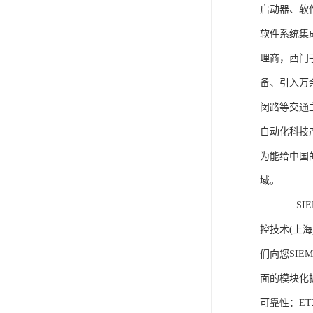
启动器、软
软件系统集
理商，西门
备、引入万
闵路等交通
自动化科技
为能给中国
域。
SIEME
控技术(上
们向您SIE
面的模块化
可靠性：E