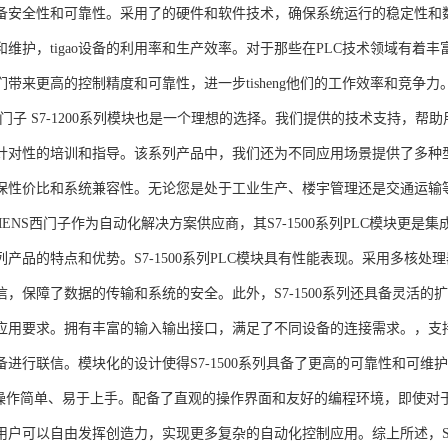
备安全性和可靠性。采用了的硬件和软件技术，确保系统运行的稳定性和
维护，tigao设备的利用率和生产效率。对于那些在PLC技术领域有着丰富经验
们带来更高的控制精度和可靠性，进一步tisheng他们的工作效率和竞争
S西门子 S7-1200系列模块也是一个理想的选择。我们提供的技术支持
针对性的培训和指导。该系列产品中，我们还为不同应用场景提供了多种
保性价比和系统兼容性。无论您是处于工业生产、楼宇管理还是交通运输
NS西门子作为自动化解决方案供应商，其S7-1500系列PLC模块更是
产品的特点和优势。S7-1500系列PLC模块具有性能表现。采用多核处理
信，保障了数据的传输和系统的安全。此外，S7-1500系列还具备灵活
应用要求。拥有丰富的输入输出接口，满足了不同设备的连接需求。，支持多种
进行联信。模块化的设计使得S7-1500系列具备了更高的可靠性和可维护
块操作简单、易于上手。配备了直观的操作界面和友好的编程环境，即使对
户可以自由发挥创造力，实现更多复杂的自动化控制应用。综上所述，SIEME