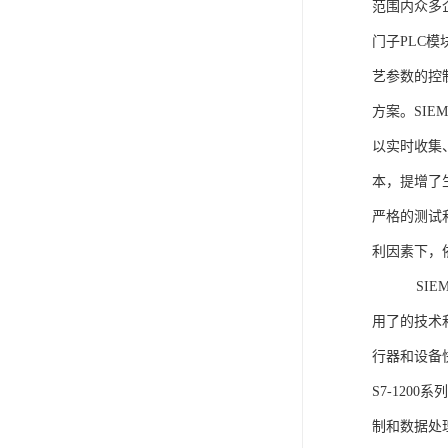
范围内众多
门子PLC
艺参数的控
方案。SIE
以实时收集
本，提增了生
严格的测试
利因素下，
SIEME
用了的技术
行器和设备
S7-120
制和数据处理