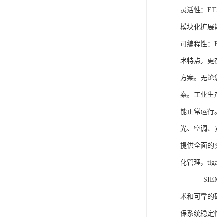
灵活性：E
模块化扩展
可编程性：
术特点，更
方案。无论
案。工业生
能正常运行
光、空调、
提供全面的
化管理，ti
SIEME
术和可靠的
保系统稳定