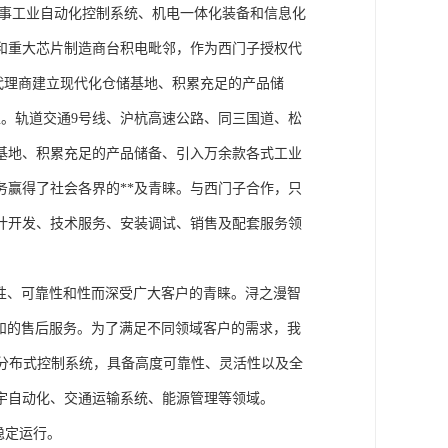
从事工业自动化控制系统、机电一体化装备和信息化
和重大芯片制造商台积电毗邻，作为西门子授权代
块代理商建立现代化仓储基地、积累充足的产品储
。轨道交通9号线、沪杭高速公路、同三国道、松
基地、积累充足的产品储备、引入万余款各式工业
务赢得了社会各界的**及青睐。与西门子合作，只
计开发、技术服务、安装调试、销售及配套服务领
性、可靠性和性而深受广大客户的青睐。浔之漫智
方案和的售后服务。为了满足不同领域客户的需求，我
技术的分布式控制系统，具备高度可靠性、灵活性以及全
宇自动化、交通运输系统、能源管理等领域。
稳定运行。