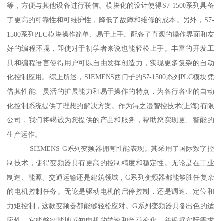
等，方便与其他设备进行联信。模块化的设计使得S7-1500系列具备
了更高的可靠性和可维护性，降低了故障和维修的成本。另外，S7-
1500系列PLC模块操作简单、易于上手。配备了直观的操作界面和友
好的编程环境，即使对于初学者来说也能轻松上手。丰富的开发工
具和编程语言使得用户可以自由发挥创造力，实现更多复杂的自动
化控制应用。综上所述，SIEMENS西门子的S7-1500系列PLC模块凭
借其性能、灵活的扩展能力和易于操作的特点，为各行各业的自动
化控制系统提供了理想的解决方案。作为浔之漫智控技术(上海)有限
公司，我们将竭诚为您提供的产品和服务，帮助您实现更、智能的
生产运作。
SIEMENS G系列变频器拥有性能表现。其采用了国际数字控
制技术，使得变频器具有更高的控制精度和稳定性。无论是在工业
制造、能源、交通运输还是建筑领域，G系列变频器都能够胜任复杂
的电机控制任务。无论是驱动电机的启停控制，还是调速、定位和
力矩控制，这款变频器都能够轻松应对。G系列变频器具备出色的适
应性。它能够智能地感知电机的转速和负载变化，并根据实际需求