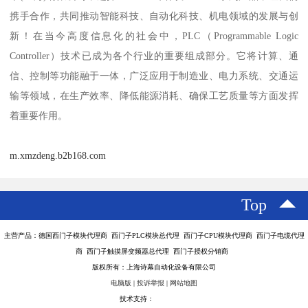
携手合作，共同推动智能科技、自动化科技、机电领域的发展与创
新！在当今高度信息化的社会中，PLC（Programmable Logic
Controller）技术已成为各个行业的重要组成部分。它将计算、通
信、控制等功能融于一体，广泛应用于制造业、电力系统、交通运
输等领域，在生产效率、降低能源消耗、确保工艺质量等方面发挥
着重要作用。
m.xmzdeng.b2b168.com
Top
主营产品：德国西门子模块代理商 西门子PLC模块总代理 西门子CPU模块代理商 西门子电缆代理
商 西门子触摸屏变频器总代理 西门子授权分销商
版权所有：上海诗幕自动化设备有限公司
电脑版
|
投诉举报
|
网站地图
技术支持：
八方资源网