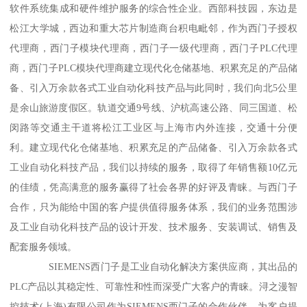
软件系统集成和硬件维护服务的综合性企业。西部科技园，东边是
松江大学城，西边和重大芯片制造商台积电毗邻，作为西门子授权
代理商，西门子模块代理商，西门子一级代理商，西门子PLC代理
商，西门子PLC模块代理商建立现代化仓储基地、积累充足的产品储
备、引入万余款各式工业自动化科技产品与此同时，我们向北5公里
是余山旅游度假区。轨道交通9号线、沪杭高速公路、同三国道、松
闵路等交通主干道将松江工业区与上海市内外连接，交通十分便
利。建立现代化仓储基地、积累充足的产品储备、引入万余款各式
工业自动化科技产品，我们以持续的服务，取得了年销售额10亿元
的佳绩，凭高满意的服务赢得了社会各界的好评及青睐。与西门子
合作，只为能给中国的客户提供值得服务体系，我们的业务范围涉
及工业自动化科技产品的设计开发、技术服务、安装调试、销售及
配套服务领域。
SIEMENS西门子是工业自动化解决方案供应商，其出品的
PLC产品以其稳定性、可靠性和性而深受广大客户的青睐。浔之漫智
控技术(上海)有限公司作为SIEMENS西门子的合作伙伴，为客户提