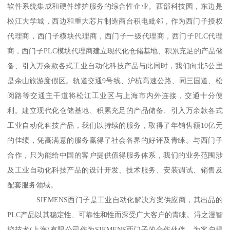
软件系统集成和硬件维护服务的综合性企业。西部科技园，东边是
松江大学城，西边和重大芯片制造商台积电毗邻，作为西门子授权
代理商，西门子模块代理商，西门子一级代理商，西门子PLC代理
商，西门子PLC模块代理商建立现代化仓储基地、积累充足的产品储
备、引入万余款各式工业自动化科技产品与此同时，我们向北5公里
是余山旅游度假区。轨道交通9号线、沪杭高速公路、同三国道、松
闵路等交通主干道将松江工业区与上海市内外连接，交通十分便
利。建立现代化仓储基地、积累充足的产品储备、引入万余款各式
工业自动化科技产品，我们以持续的服务，取得了年销售额10亿元
的佳绩，凭高满意的服务赢得了社会各界的好评及青睐。与西门子
合作，只为能给中国的客户提供值得服务体系，我们的业务范围涉
及工业自动化科技产品的设计开发、技术服务、安装调试、销售及
配套服务领域。
SIEMENS西门子是工业自动化解决方案供应商，其出品的
PLC产品以其稳定性、可靠性和性而深受广大客户的青睐。浔之漫智
控技术(上海)有限公司作为SIEMENS西门子的合作伙伴，为客户提