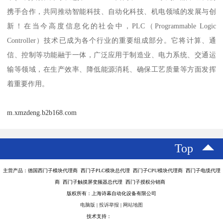
携手合作，共同推动智能科技、自动化科技、机电领域的发展与创
新！在当今高度信息化的社会中，PLC（Programmable Logic
Controller）技术已成为各个行业的重要组成部分。它将计算、通
信、控制等功能融于一体，广泛应用于制造业、电力系统、交通运
输等领域，在生产效率、降低能源消耗、确保工艺质量等方面发挥
着重要作用。
m.xmzdeng.b2b168.com
Top
主营产品：德国西门子模块代理商 西门子PLC模块总代理 西门子CPU模块代理商 西门子电缆代理
商 西门子触摸屏变频器总代理 西门子授权分销商
版权所有：上海诗幕自动化设备有限公司
电脑版
|
投诉举报
|
网站地图
技术支持：
八方资源网