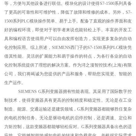
等，方便与其他设备进行联信。模块化的设计使得S7-1500系列具备
了更高的可靠性和可维护性，降低了故障和维修的成本。另外，S7-
1500系列PLC模块操作简单、易于上手。配备了直观的操作界面和友
好的编程环境，即使对于初学者来说也能轻松上手。丰富的开发工
具和编程语言使得用户可以自由发挥创造力，实现更多复杂的自动
化控制应用。综上所述，SIEMENS西门子的S7-1500系列PLC模块凭
借其性能、灵活的扩展能力和易于操作的特点，为各行各业的自动
化控制系统提供了理想的解决方案。作为浔之漫智控技术(上海)有限
公司，我们将竭诚为您提供的产品和服务，帮助您实现更、智能的
生产运作。
SIEMENS G系列变频器拥有性能表现。其采用了国际数字控
制技术，使得变频器具有更高的控制精度和稳定性。无论是在工业
制造、能源、交通运输还是建筑领域，G系列变频器都能够胜任复杂
的电机控制任务。无论是驱动电机的启停控制，还是调速、定位和
力矩控制，这款变频器都能够轻松应对。G系列变频器具备出色的适
应性。它能够智能地感知电机的转速和负载变化，并根据实际需求