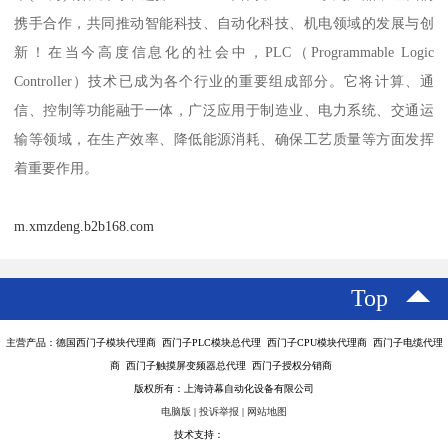
携手合作，共同推动智能科技、自动化科技、机电领域的发展与创
新！在当今高度信息化的社会中，PLC（Programmable Logic
Controller）技术已成为各个行业的重要组成部分。它将计算、通
信、控制等功能融于一体，广泛应用于制造业、电力系统、交通运
输等领域，在生产效率、降低能源消耗、确保工艺质量等方面发挥
着重要作用。
m.xmzdeng.b2b168.com
Top
主营产品：德国西门子模块代理商 西门子PLC模块总代理 西门子CPU模块代理商 西门子电缆代理
商 西门子触摸屏变频器总代理 西门子授权分销商
版权所有：上海诗幕自动化设备有限公司
电脑版
|
投诉举报
|
网站地图
技术支持：
八方资源网