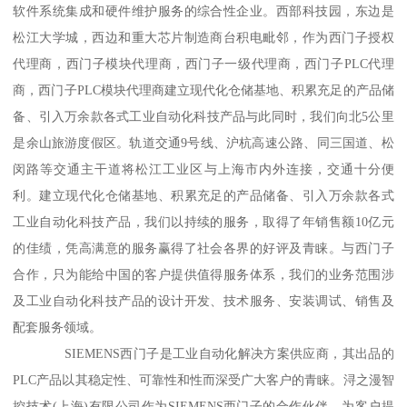
软件系统集成和硬件维护服务的综合性企业。西部科技园，东边是
松江大学城，西边和重大芯片制造商台积电毗邻，作为西门子授权
代理商，西门子模块代理商，西门子一级代理商，西门子PLC代理
商，西门子PLC模块代理商建立现代化仓储基地、积累充足的产品储
备、引入万余款各式工业自动化科技产品与此同时，我们向北5公里
是余山旅游度假区。轨道交通9号线、沪杭高速公路、同三国道、松
闵路等交通主干道将松江工业区与上海市内外连接，交通十分便
利。建立现代化仓储基地、积累充足的产品储备、引入万余款各式
工业自动化科技产品，我们以持续的服务，取得了年销售额10亿元
的佳绩，凭高满意的服务赢得了社会各界的好评及青睐。与西门子
合作，只为能给中国的客户提供值得服务体系，我们的业务范围涉
及工业自动化科技产品的设计开发、技术服务、安装调试、销售及
配套服务领域。
SIEMENS西门子是工业自动化解决方案供应商，其出品的
PLC产品以其稳定性、可靠性和性而深受广大客户的青睐。浔之漫智
控技术(上海)有限公司作为SIEMENS西门子的合作伙伴，为客户提