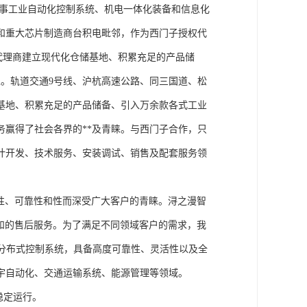
从事工业自动化控制系统、机电一体化装备和信息化
和重大芯片制造商台积电毗邻，作为西门子授权代
块代理商建立现代化仓储基地、积累充足的产品储
。轨道交通9号线、沪杭高速公路、同三国道、松
基地、积累充足的产品储备、引入万余款各式工业
务赢得了社会各界的**及青睐。与西门子合作，只
计开发、技术服务、安装调试、销售及配套服务领
性、可靠性和性而深受广大客户的青睐。浔之漫智
方案和的售后服务。为了满足不同领域客户的需求，我
技术的分布式控制系统，具备高度可靠性、灵活性以及全
宇自动化、交通运输系统、能源管理等领域。
稳定运行。