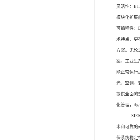
灵活性：E
模块化扩展
可编程性：
术特点，更
方案。无论
案。工业生
能正常运行
光、空调、
提供全面的
化管理，ti
SIEME
术和可靠的
保系统稳定