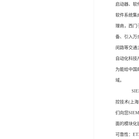
启动器、软
软件系统集
理商，西门
备、引入万
闵路等交通
自动化科技
为能给中国
域。
SIEME
控技术(上
们向您SIE
面的模块化
可靠性：E