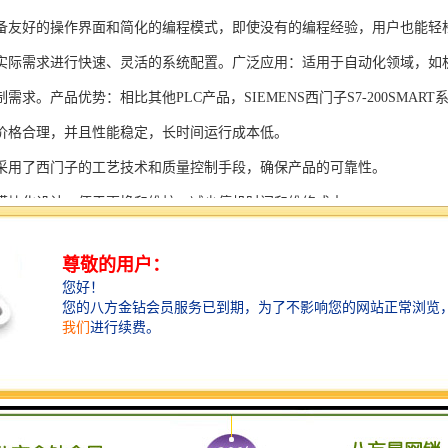
备友好的操作界面和简化的编程模式，即使没有的编程经验，用户也能轻
实际需求进行快速、灵活的系统配置。广泛应用：适用于自动化领域，如
需求。产品优势：相比其他PLC产品，SIEMENS西门子S7-200SMAR
价格合理，并且性能稳定，长时间运行成本低。
采用了西门子的工艺技术和质量控制手段，确保产品的可靠性。
模块化设计，便于更换和维护，减少停机时间和维修成本。
支持多种扩展模块，可满足不同应用场景的需求。
多种通信接口和编程模式可选，满足不同用户的个性化要求。
配备了完善的软件工具和技术支持，可快速部署系统，缩短项目周期。
、自动化科技和机电领域内有着到的见解。无论是提供技术咨询，还是进
S西门子PLC模块S7-300系列产品是一系列高可靠性、高性能的工控设备，
组成部分，S7-300系列产品具有以下突出特点：