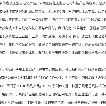
件 等各类工业自动化产品。公司国际化工业自动化科技产品供应商，是
成和硬件维护服务的综合性企业。西部科技园，东边是松江大学城，西边
子模块代理商，西门子一级代理商，西门子PLC代理商，西门子PLC模
余款各式工业自动化科技产品与此同时，我们向北5公里是余山旅游度假区
主干道将松江工业区与上海市内外连接，交通十分便利。建立现代化仓储
产品，我们以持续的服务，取得了年销售额10亿元的佳绩，凭高满意的服
的客户提供值得服务体系，我们的业务范围涉及工业自动化科技产品的设
NS西门子是工业自动化解决方案供应商，其出品的PLC产品以其稳定
海)有限公司作为SIEMENS西门子的合作伙伴，为客户提供的PLC解决
MENS西门子 ET200系列产品。ET200系列PLC是一种基于现场总线
扩展能力。该系列产品性能适用于自动化应用场景，如工业生产设备、楼
T200系列产品采用了的硬件设计和的生产工艺，保证设备在恶劣环境下的