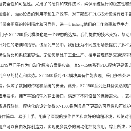
备安全性和可靠性。采用了的硬件和软件技术，确保系统运行的稳定性和
维护，tigao设备的利用率和生产效率。对于那些在PLC技术领域有着丰富经验
们带来更高的控制精度和可靠性，进一步tisheng他们的工作效率和竞争
S西门子 S7-1200系列模块也是一个理想的选择。我们提供的技术支持
针对性的培训和指导。该系列产品中，我们还为不同应用场景提供了多种
保性价比和系统兼容性。无论您是处于工业生产、楼宇管理还是交通运输
NS西门子作为自动化解决方案供应商，其S7-1500系列PLC模块更是
产品的特点和优势。S7-1500系列PLC模块具有性能表现。采用多核处理
信，保障了数据的传输和系统的安全。此外，S7-1500系列还具备灵活
应用要求。拥有丰富的输入输出接口，满足了不同设备的连接需求。，支持多种
进行联信。模块化的设计使得S7-1500系列具备了更高的可靠性和可维护
块操作简单、易于上手。配备了直观的操作界面和友好的编程环境，即使对
户可以自由发挥创造力，实现更多复杂的自动化控制应用。综上所述，SIEME