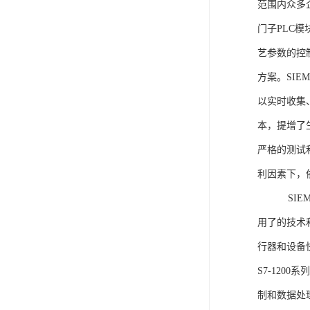
范围内众多
门子PLC
艺参数的控
方案。SIE
以实时收集
本，提增了生
严格的测试
利因素下，
SIEME
用了的技术
行器和设备
S7-120
制和数据处理