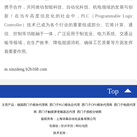
携手合作，共同推动智能科技、自动化科技、机电领域的发展与创
新！在当今高度信息化的社会中，PLC（Programmable Logic
Controller）技术已成为各个行业的重要组成部分。它将计算、通
信、控制等功能融于一体，广泛应用于制造业、电力系统、交通运
输等领域，在生产效率、降低能源消耗、确保工艺质量等方面发挥
着重要作用。
m.xmzdeng.b2b168.com
Top
主营产品：德国西门子模块代理商 西门子PLC模块总代理 西门子CPU模块代理商 西门子电缆代理
商 西门子触摸屏变频器总代理 西门子授权分销商
版权所有：上海诗幕自动化设备有限公司
电脑版
|
投诉举报
|
网站地图
技术支持：
八方资源网