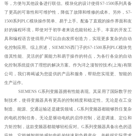
等，方便与其他设备进行联信。模块化的设计使得S7-1500系列具备
了更高的可靠性和可维护性，降低了故障和维修的成本。另外，S7-
1500系列PLC模块操作简单、易于上手。配备了直观的操作界面和友
好的编程环境，即使对于初学者来说也能轻松上手。丰富的开发工
具和编程语言使得用户可以自由发挥创造力，实现更多复杂的自动
化控制应用。综上所述，SIEMENS西门子的S7-1500系列PLC模块凭
借其性能、灵活的扩展能力和易于操作的特点，为各行各业的自动
化控制系统提供了理想的解决方案。作为浔之漫智控技术(上海)有限
公司，我们将竭诚为您提供的产品和服务，帮助您实现更、智能的
生产运作。
SIEMENS G系列变频器拥有性能表现。其采用了国际数字控
制技术，使得变频器具有更高的控制精度和稳定性。无论是在工业
制造、能源、交通运输还是建筑领域，G系列变频器都能够胜任复杂
的电机控制任务。无论是驱动电机的启停控制，还是调速、定位和
力矩控制，这款变频器都能够轻松应对。G系列变频器具备出色的适
应性。它能够智能地感知电机的转速和负载变化，并根据实际需求