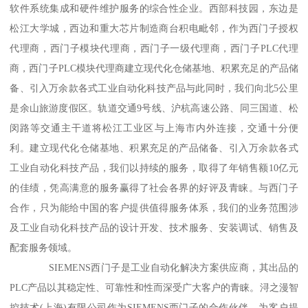
软件系统集成和硬件维护服务的综合性企业。西部科技园，东边是
松江大学城，西边和重大芯片制造商台积电毗邻，作为西门子授权
代理商，西门子模块代理商，西门子一级代理商，西门子PLC代理
商，西门子PLC模块代理商建立现代化仓储基地、积累充足的产品储
备、引入万余款各式工业自动化科技产品与此同时，我们向北5公里
是余山旅游度假区。轨道交通9号线、沪杭高速公路、同三国道、松
闵路等交通主干道将松江工业区与上海市内外连接，交通十分便
利。建立现代化仓储基地、积累充足的产品储备、引入万余款各式
工业自动化科技产品，我们以持续的服务，取得了年销售额10亿元
的佳绩，凭高满意的服务赢得了社会各界的好评及青睐。与西门子
合作，只为能给中国的客户提供值得服务体系，我们的业务范围涉
及工业自动化科技产品的设计开发、技术服务、安装调试、销售及
配套服务领域。
SIEMENS西门子是工业自动化解决方案供应商，其出品的
PLC产品以其稳定性、可靠性和性而深受广大客户的青睐。浔之漫智
控技术(上海)有限公司作为SIEMENS西门子的合作伙伴，为客户提