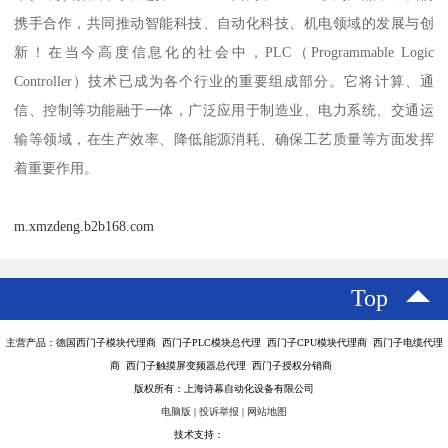
携手合作，共同推动智能科技、自动化科技、机电领域的发展与创
新！在当今高度信息化的社会中，PLC（Programmable Logic
Controller）技术已成为各个行业的重要组成部分。它将计算、通
信、控制等功能融于一体，广泛应用于制造业、电力系统、交通运
输等领域，在生产效率、降低能源消耗、确保工艺质量等方面发挥
着重要作用。
m.xmzdeng.b2b168.com
Top
主营产品：德国西门子模块代理商 西门子PLC模块总代理 西门子CPU模块代理商 西门子电缆代理
商 西门子触摸屏变频器总代理 西门子授权分销商
版权所有：上海诗幕自动化设备有限公司
电脑版
|
投诉举报
|
网站地图
技术支持：
八方资源网