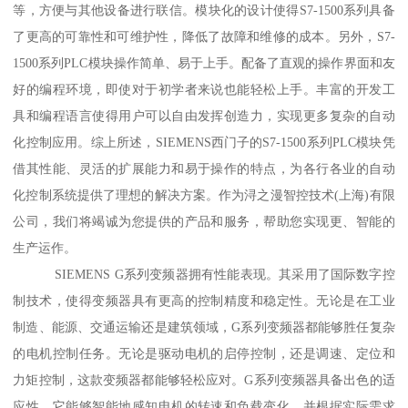
等，方便与其他设备进行联信。模块化的设计使得S7-1500系列具备
了更高的可靠性和可维护性，降低了故障和维修的成本。另外，S7-
1500系列PLC模块操作简单、易于上手。配备了直观的操作界面和友
好的编程环境，即使对于初学者来说也能轻松上手。丰富的开发工
具和编程语言使得用户可以自由发挥创造力，实现更多复杂的自动
化控制应用。综上所述，SIEMENS西门子的S7-1500系列PLC模块凭
借其性能、灵活的扩展能力和易于操作的特点，为各行各业的自动
化控制系统提供了理想的解决方案。作为浔之漫智控技术(上海)有限
公司，我们将竭诚为您提供的产品和服务，帮助您实现更、智能的
生产运作。
SIEMENS G系列变频器拥有性能表现。其采用了国际数字控
制技术，使得变频器具有更高的控制精度和稳定性。无论是在工业
制造、能源、交通运输还是建筑领域，G系列变频器都能够胜任复杂
的电机控制任务。无论是驱动电机的启停控制，还是调速、定位和
力矩控制，这款变频器都能够轻松应对。G系列变频器具备出色的适
应性。它能够智能地感知电机的转速和负载变化，并根据实际需求