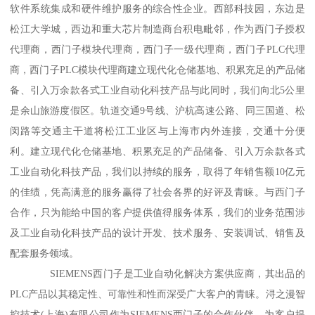
软件系统集成和硬件维护服务的综合性企业。西部科技园，东边是
松江大学城，西边和重大芯片制造商台积电毗邻，作为西门子授权
代理商，西门子模块代理商，西门子一级代理商，西门子PLC代理
商，西门子PLC模块代理商建立现代化仓储基地、积累充足的产品储
备、引入万余款各式工业自动化科技产品与此同时，我们向北5公里
是余山旅游度假区。轨道交通9号线、沪杭高速公路、同三国道、松
闵路等交通主干道将松江工业区与上海市内外连接，交通十分便
利。建立现代化仓储基地、积累充足的产品储备、引入万余款各式
工业自动化科技产品，我们以持续的服务，取得了年销售额10亿元
的佳绩，凭高满意的服务赢得了社会各界的好评及青睐。与西门子
合作，只为能给中国的客户提供值得服务体系，我们的业务范围涉
及工业自动化科技产品的设计开发、技术服务、安装调试、销售及
配套服务领域。
SIEMENS西门子是工业自动化解决方案供应商，其出品的
PLC产品以其稳定性、可靠性和性而深受广大客户的青睐。浔之漫智
控技术(上海)有限公司作为SIEMENS西门子的合作伙伴，为客户提