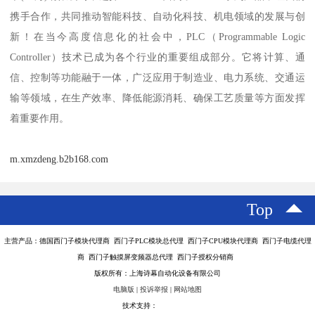
携手合作，共同推动智能科技、自动化科技、机电领域的发展与创
新！在当今高度信息化的社会中，PLC（Programmable Logic
Controller）技术已成为各个行业的重要组成部分。它将计算、通
信、控制等功能融于一体，广泛应用于制造业、电力系统、交通运
输等领域，在生产效率、降低能源消耗、确保工艺质量等方面发挥
着重要作用。
m.xmzdeng.b2b168.com
Top
主营产品：德国西门子模块代理商 西门子PLC模块总代理 西门子CPU模块代理商 西门子电缆代理
商 西门子触摸屏变频器总代理 西门子授权分销商
版权所有：上海诗幕自动化设备有限公司
电脑版
|
投诉举报
|
网站地图
技术支持：
八方资源网