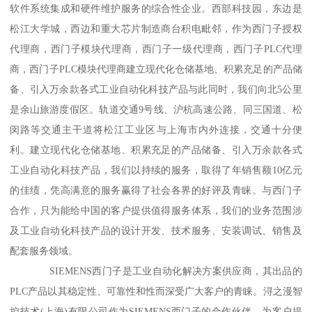
软件系统集成和硬件维护服务的综合性企业。西部科技园，东边是
松江大学城，西边和重大芯片制造商台积电毗邻，作为西门子授权
代理商，西门子模块代理商，西门子一级代理商，西门子PLC代理
商，西门子PLC模块代理商建立现代化仓储基地、积累充足的产品储
备、引入万余款各式工业自动化科技产品与此同时，我们向北5公里
是余山旅游度假区。轨道交通9号线、沪杭高速公路、同三国道、松
闵路等交通主干道将松江工业区与上海市内外连接，交通十分便
利。建立现代化仓储基地、积累充足的产品储备、引入万余款各式
工业自动化科技产品，我们以持续的服务，取得了年销售额10亿元
的佳绩，凭高满意的服务赢得了社会各界的好评及青睐。与西门子
合作，只为能给中国的客户提供值得服务体系，我们的业务范围涉
及工业自动化科技产品的设计开发、技术服务、安装调试、销售及
配套服务领域。
SIEMENS西门子是工业自动化解决方案供应商，其出品的
PLC产品以其稳定性、可靠性和性而深受广大客户的青睐。浔之漫智
控技术(上海)有限公司作为SIEMENS西门子的合作伙伴，为客户提