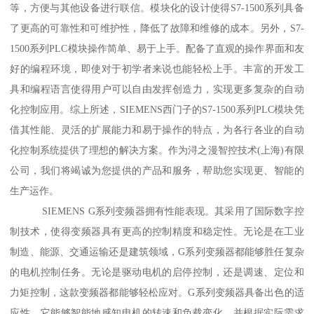
等，方便与其他设备进行联信。模块化的设计使得S7-1500系列具备
了更高的可靠性和可维护性，降低了故障和维修的成本。另外，S7-
1500系列PLC模块操作简单、易于上手。配备了直观的操作界面和友
好的编程环境，即使对于初学者来说也能轻松上手。丰富的开发工
具和编程语言使得用户可以自由发挥创造力，实现更多复杂的自动
化控制应用。综上所述，SIEMENS西门子的S7-1500系列PLC模块凭
借其性能、灵活的扩展能力和易于操作的特点，为各行各业的自动
化控制系统提供了理想的解决方案。作为浔之漫智控技术(上海)有限
公司，我们将竭诚为您提供的产品和服务，帮助您实现更、智能的
生产运作。
SIEMENS G系列变频器拥有性能表现。其采用了国际数字控
制技术，使得变频器具有更高的控制精度和稳定性。无论是在工业
制造、能源、交通运输还是建筑领域，G系列变频器都能够胜任复杂
的电机控制任务。无论是驱动电机的启停控制，还是调速、定位和
力矩控制，这款变频器都能够轻松应对。G系列变频器具备出色的适
应性。它能够智能地感知电机的转速和负载变化，并根据实际需求