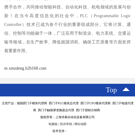
携手合作，共同推动智能科技、自动化科技、机电领域的发展与创
新！在当今高度信息化的社会中，PLC（Programmable Logic
Controller）技术已成为各个行业的重要组成部分。它将计算、通
信、控制等功能融于一体，广泛应用于制造业、电力系统、交通运
输等领域，在生产效率、降低能源消耗、确保工艺质量等方面发挥
着重要作用。
m.xmzdeng.b2b168.com
Top
主营产品：德国西门子模块代理商 西门子PLC模块总代理 西门子CPU模块代理商 西门子电缆代理
商 西门子触摸屏变频器总代理 西门子授权分销商
版权所有：上海诗幕自动化设备有限公司
电脑版
|
投诉举报
|
网站地图
技术支持：
八方资源网