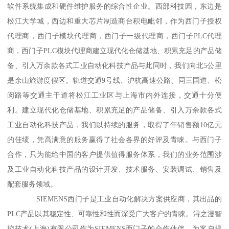
软件系统集成和硬件维护服务的综合性企业。西部科技园，东边是
松江大学城，西边和重大芯片制造商台积电毗邻，作为西门子授权
代理商，西门子模块代理商，西门子一级代理商，西门子PLC代理
商，西门子PLC模块代理商建立现代化仓储基地、积累充足的产品储
备、引入万余款各式工业自动化科技产品与此同时，我们向北5公里
是余山旅游度假区。轨道交通9号线、沪杭高速公路、同三国道、松
闵路等交通主干道将松江工业区与上海市内外连接，交通十分便
利。建立现代化仓储基地、积累充足的产品储备、引入万余款各式
工业自动化科技产品，我们以持续的服务，取得了年销售额10亿元
的佳绩，凭高满意的服务赢得了社会各界的好评及青睐。与西门子
合作，只为能给中国的客户提供值得服务体系，我们的业务范围涉
及工业自动化科技产品的设计开发、技术服务、安装调试、销售及
配套服务领域。
SIEMENS西门子是工业自动化解决方案供应商，其出品的
PLC产品以其稳定性、可靠性和性而深受广大客户的青睐。浔之漫智
控技术(上海)有限公司作为SIEMENS西门子的合作伙伴，为客户提