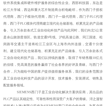
软件系统集成和硬件维护服务的综合性企业。西部科技园，东边是
松江大学城，西边和重大芯片制造商台积电毗邻，作为西门子授权
代理商，西门子模块代理商，西门子一级代理商，西门子PLC代理
商，西门子PLC模块代理商建立现代化仓储基地、积累充足的产品储
备、引入万余款各式工业自动化科技产品与此同时，我们向北5公里
是余山旅游度假区。轨道交通9号线、沪杭高速公路、同三国道、松
闵路等交通主干道将松江工业区与上海市内外连接，交通十分便
利。建立现代化仓储基地、积累充足的产品储备、引入万余款各式
工业自动化科技产品，我们以持续的服务，取得了年销售额10亿元
的佳绩，凭高满意的服务赢得了社会各界的好评及青睐。与西门子
合作，只为能给中国的客户提供值得服务体系，我们的业务范围涉
及工业自动化科技产品的设计开发、技术服务、安装调试、销售及
配套服务领域。
SIEMENS西门子是工业自动化解决方案供应商，其出品的
PLC产品以其稳定性、可靠性和性而深受广大客户的青睐。浔之漫智
控技术(上海)有限公司作为SIEMENS西门子的合作伙伴，为客户提