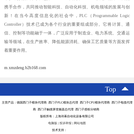
携手合作，共同推动智能科技、自动化科技、机电领域的发展与创
新！在当今高度信息化的社会中，PLC（Programmable Logic
Controller）技术已成为各个行业的重要组成部分。它将计算、通
信、控制等功能融于一体，广泛应用于制造业、电力系统、交通运
输等领域，在生产效率、降低能源消耗、确保工艺质量等方面发挥
着重要作用。
m.xmzdeng.b2b168.com
Top
主营产品：德国西门子模块代理商 西门子PLC模块总代理 西门子CPU模块代理商 西门子电缆代理
商 西门子触摸屏变频器总代理 西门子授权分销商
版权所有：上海诗幕自动化设备有限公司
电脑版
|
投诉举报
|
网站地图
技术支持：
八方资源网