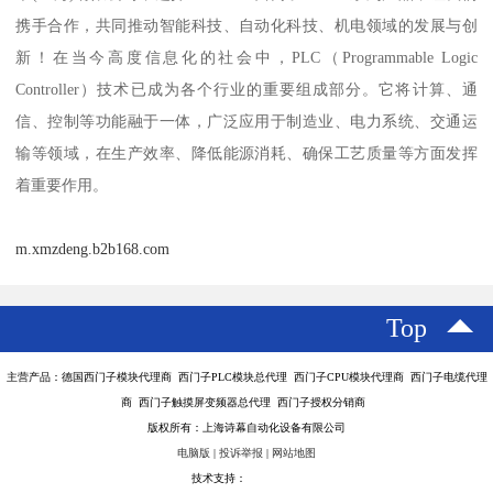
携手合作，共同推动智能科技、自动化科技、机电领域的发展与创
新！在当今高度信息化的社会中，PLC（Programmable Logic
Controller）技术已成为各个行业的重要组成部分。它将计算、通
信、控制等功能融于一体，广泛应用于制造业、电力系统、交通运
输等领域，在生产效率、降低能源消耗、确保工艺质量等方面发挥
着重要作用。
m.xmzdeng.b2b168.com
Top
主营产品：德国西门子模块代理商 西门子PLC模块总代理 西门子CPU模块代理商 西门子电缆代理
商 西门子触摸屏变频器总代理 西门子授权分销商
版权所有：上海诗幕自动化设备有限公司
电脑版
|
投诉举报
|
网站地图
技术支持：
八方资源网