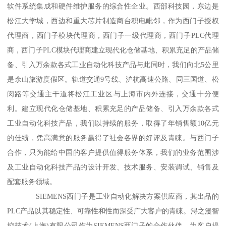
软件系统集成和硬件维护服务的综合性企业。西部科技园，东边是
松江大学城，西边和重大芯片制造商台积电毗邻，作为西门子授权
代理商，西门子模块代理商，西门子一级代理商，西门子PLC代理
商，西门子PLC模块代理商建立现代化仓储基地、积累充足的产品储
备、引入万余款各式工业自动化科技产品与此同时，我们向北5公里
是余山旅游度假区。轨道交通9号线、沪杭高速公路、同三国道、松
闵路等交通主干道将松江工业区与上海市内外连接，交通十分便
利。建立现代化仓储基地、积累充足的产品储备、引入万余款各式
工业自动化科技产品，我们以持续的服务，取得了年销售额10亿元
的佳绩，凭高满意的服务赢得了社会各界的好评及青睐。与西门子
合作，只为能给中国的客户提供值得服务体系，我们的业务范围涉
及工业自动化科技产品的设计开发、技术服务、安装调试、销售及
配套服务领域。
SIEMENS西门子是工业自动化解决方案供应商，其出品的
PLC产品以其稳定性、可靠性和性而深受广大客户的青睐。浔之漫智
控技术(上海)有限公司作为SIEMENS西门子的合作伙伴，为客户提