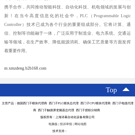
携手合作，共同推动智能科技、自动化科技、机电领域的发展与创
新！在当今高度信息化的社会中，PLC（Programmable Logic
Controller）技术已成为各个行业的重要组成部分。它将计算、通
信、控制等功能融于一体，广泛应用于制造业、电力系统、交通运
输等领域，在生产效率、降低能源消耗、确保工艺质量等方面发挥
着重要作用。
m.xmzdeng.b2b168.com
Top
主营产品：德国西门子模块代理商 西门子PLC模块总代理 西门子CPU模块代理商 西门子电缆代理
商 西门子触摸屏变频器总代理 西门子授权分销商
版权所有：上海诗幕自动化设备有限公司
电脑版
|
投诉举报
|
网站地图
技术支持：
八方资源网