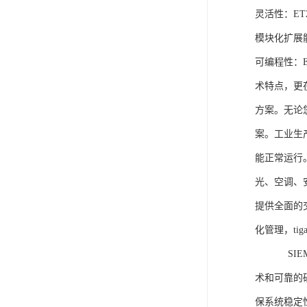
灵活性：E
模块化扩展
可编程性：
术特点，更
方案。无论
案。工业生
能正常运行
光、空调、
提供全面的
化管理，ti
SIEME
术和可靠的
保系统稳定