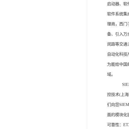
启动器、软
软件系统集
理商，西门
备、引入万
闵路等交通
自动化科技
为能给中国
域。
SIEME
控技术(上
们向您SIE
面的模块化
可靠性：E