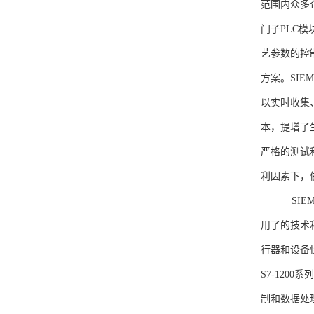
范围内众多
门子PLC
艺参数的控
方案。SIE
以实时收集
本，提增了生
严格的测试
利因素下，
SIEME
用了的技术
行器和设备
S7-120
制和数据处理