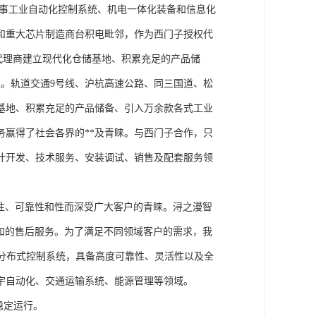
从事工业自动化控制系统、机电一体化装备和信息化
和重大芯片制造商台积电毗邻，作为西门子授权代
块代理商建立现代化仓储基地、积累充足的产品储
。轨道交通9号线、沪杭高速公路、同三国道、松
基地、积累充足的产品储备、引入万余款各式工业
务赢得了社会各界的**及青睐。与西门子合作，只
计开发、技术服务、安装调试、销售及配套服务领
性、可靠性和性而深受广大客户的青睐。浔之漫智
方案和的售后服务。为了满足不同领域客户的需求，我
技术的分布式控制系统，具备高度可靠性、灵活性以及全
宇自动化、交通运输系统、能源管理等领域。
稳定运行。