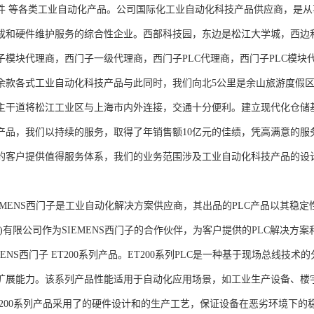
件 等各类工业自动化产品。公司国际化工业自动化科技产品供应商，是
成和硬件维护服务的综合性企业。西部科技园，东边是松江大学城，西边
子模块代理商，西门子一级代理商，西门子PLC代理商，西门子PLC模
余款各式工业自动化科技产品与此同时，我们向北5公里是余山旅游度假区
主干道将松江工业区与上海市内外连接，交通十分便利。建立现代化仓储
产品，我们以持续的服务，取得了年销售额10亿元的佳绩，凭高满意的服
的客户提供值得服务体系，我们的业务范围涉及工业自动化科技产品的设
NS西门子是工业自动化解决方案供应商，其出品的PLC产品以其稳定
海)有限公司作为SIEMENS西门子的合作伙伴，为客户提供的PLC解决
MENS西门子 ET200系列产品。ET200系列PLC是一种基于现场总线
扩展能力。该系列产品性能适用于自动化应用场景，如工业生产设备、楼
T200系列产品采用了的硬件设计和的生产工艺，保证设备在恶劣环境下的