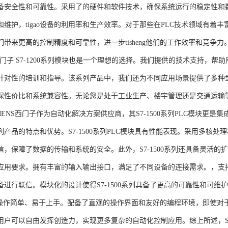
备安全性和可靠性。采用了的硬件和软件技术，确保系统运行的稳定性和
维护，tigao设备的利用率和生产效率。对于那些在PLC技术领域有着丰富经验
们带来更高的控制精度和可靠性，进一步tisheng他们的工作效率和竞争
S西门子 S7-1200系列模块也是一个理想的选择。我们提供的技术支持
针对性的培训和指导。该系列产品中，我们还为不同应用场景提供了多种
保性价比和系统兼容性。无论您是处于工业生产、楼宇管理还是交通运输
NS西门子作为自动化解决方案供应商，其S7-1500系列PLC模块更是
产品的特点和优势。S7-1500系列PLC模块具有性能表现。采用多核处理
信，保障了数据的传输和系统的安全。此外，S7-1500系列还具备灵活
应用要求。拥有丰富的输入输出接口，满足了不同设备的连接需求。，支持多种
进行联信。模块化的设计使得S7-1500系列具备了更高的可靠性和可维护
块操作简单、易于上手。配备了直观的操作界面和友好的编程环境，即使对
户可以自由发挥创造力，实现更多复杂的自动化控制应用。综上所述，SIEME