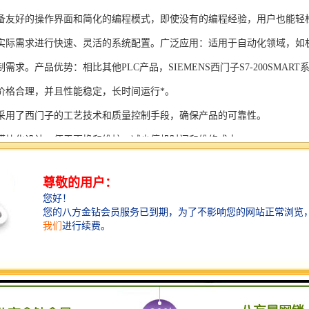
备友好的操作界面和简化的编程模式，即使没有的编程经验，用户也能轻
实际需求进行快速、灵活的系统配置。广泛应用：适用于自动化领域，如
需求。产品优势：相比其他PLC产品，SIEMENS西门子S7-200SMAR
价格合理，并且性能稳定，长时间运行*。
采用了西门子的工艺技术和质量控制手段，确保产品的可靠性。
模块化设计，便于更换和维护，减少停机时间和维修成本。
支持多种扩展模块，可满足不同应用场景的需求。
多种通信接口和编程模式可选，满足不同用户的个性化要求。
配备了完善的软件工具和技术支持，可快速部署系统，缩短项目周期。
、自动化科技和机电领域内有着到的见解。无论是提供技术咨询，还是进
S西门子PLC模块S7-300系列产品是一系列高可靠性、高性能的工控设备，
组成部分，S7-300系列产品具有以下突出特点：