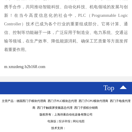
携手合作，共同推动智能科技、自动化科技、机电领域的发展与创
新！在当今高度信息化的社会中，PLC（Programmable Logic
Controller）技术已成为各个行业的重要组成部分。它将计算、通
信、控制等功能融于一体，广泛应用于制造业、电力系统、交通运
输等领域，在生产效率、降低能源消耗、确保工艺质量等方面发挥
着重要作用。
m.xmzdeng.b2b168.com
Top
主营产品：德国西门子模块代理商 西门子PLC模块总代理 西门子CPU模块代理商 西门子电缆代理
商 西门子触摸屏变频器总代理 西门子授权分销商
版权所有：上海诗幕自动化设备有限公司
电脑版
|
投诉举报
|
网站地图
技术支持：
八方资源网