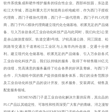
软件系统集成和硬件维护服务的综合性企业。西部科技园，东边是
松江大学城，西边和重大芯片制造商台积电毗邻，作为西门子授权
代理商，西门子模块代理商，西门子一级代理商，西门子PLC代理
商，西门子PLC模块代理商建立现代化仓储基地、积累充足的产品储
备、引入万余款各式工业自动化科技产品与此同时，我们向北5公里
是余山旅游度假区。轨道交通9号线、沪杭高速公路、同三国道、松
闵路等交通主干道将松江工业区与上海市内外连接，交通十分便
利。建立现代化仓储基地、积累充足的产品储备、引入万余款各式
工业自动化科技产品，我们以持续的服务，取得了年销售额10亿元
的佳绩，凭高满意的服务赢得了社会各界的好评及青睐。与西门子
合作，只为能给中国的客户提供值得服务体系，我们的业务范围涉
及工业自动化科技产品的设计开发、技术服务、安装调试、销售及
配套服务领域。
SIEMENS西门子是工业自动化解决方案供应商，其出品的
PLC产品以其稳定性、可靠性和性而深受广大客户的青睐。浔之漫智
控技术(上海)有限公司作为SIEMENS西门子的合作伙伴，为客户提