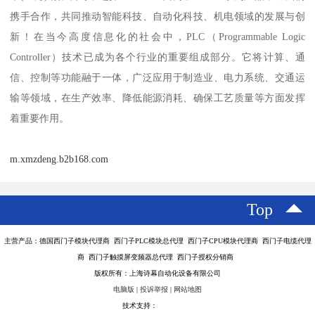
携手合作，共同推动智能科技、自动化科技、机电领域的发展与创
新！在当今高度信息化的社会中，PLC（Programmable Logic
Controller）技术已成为各个行业的重要组成部分。它将计算、通
信、控制等功能融于一体，广泛应用于制造业、电力系统、交通运
输等领域，在生产效率、降低能源消耗、确保工艺质量等方面发挥
着重要作用。
m.xmzdeng.b2b168.com
Top
主营产品：德国西门子模块代理商 西门子PLC模块总代理 西门子CPU模块代理商 西门子电缆代理
商 西门子触摸屏变频器总代理 西门子授权分销商
版权所有：上海诗幕自动化设备有限公司
电脑版
|
投诉举报
|
网站地图
技术支持：
八方资源网