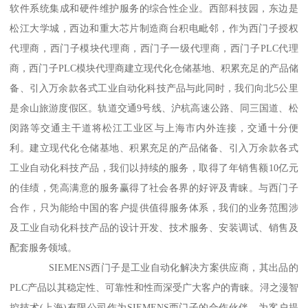
软件系统集成和硬件维护服务的综合性企业。西部科技园，东边是
松江大学城，西边和重大芯片制造商台积电毗邻，作为西门子授权
代理商，西门子模块代理商，西门子一级代理商，西门子PLC代理
商，西门子PLC模块代理商建立现代化仓储基地、积累充足的产品储
备、引入万余款各式工业自动化科技产品与此同时，我们向北5公里
是余山旅游度假区。轨道交通9号线、沪杭高速公路、同三国道、松
闵路等交通主干道将松江工业区与上海市内外连接，交通十分便
利。建立现代化仓储基地、积累充足的产品储备、引入万余款各式
工业自动化科技产品，我们以持续的服务，取得了年销售额10亿元
的佳绩，凭高满意的服务赢得了社会各界的好评及青睐。与西门子
合作，只为能给中国的客户提供值得服务体系，我们的业务范围涉
及工业自动化科技产品的设计开发、技术服务、安装调试、销售及
配套服务领域。
SIEMENS西门子是工业自动化解决方案供应商，其出品的
PLC产品以其稳定性、可靠性和性而深受广大客户的青睐。浔之漫智
控技术(上海)有限公司作为SIEMENS西门子的合作伙伴，为客户提