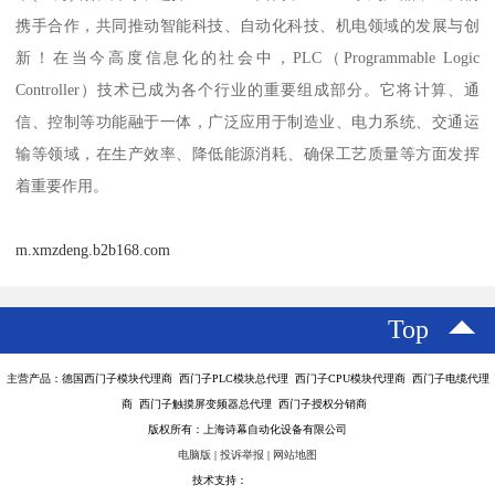
携手合作，共同推动智能科技、自动化科技、机电领域的发展与创
新！在当今高度信息化的社会中，PLC（Programmable Logic
Controller）技术已成为各个行业的重要组成部分。它将计算、通
信、控制等功能融于一体，广泛应用于制造业、电力系统、交通运
输等领域，在生产效率、降低能源消耗、确保工艺质量等方面发挥
着重要作用。
m.xmzdeng.b2b168.com
Top
主营产品：德国西门子模块代理商 西门子PLC模块总代理 西门子CPU模块代理商 西门子电缆代理
商 西门子触摸屏变频器总代理 西门子授权分销商
版权所有：上海诗幕自动化设备有限公司
电脑版
|
投诉举报
|
网站地图
技术支持：
八方资源网