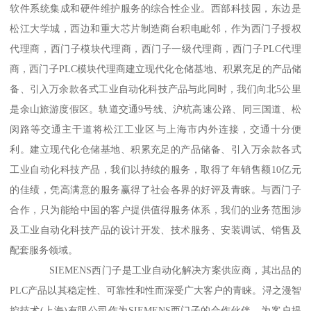
软件系统集成和硬件维护服务的综合性企业。西部科技园，东边是
松江大学城，西边和重大芯片制造商台积电毗邻，作为西门子授权
代理商，西门子模块代理商，西门子一级代理商，西门子PLC代理
商，西门子PLC模块代理商建立现代化仓储基地、积累充足的产品储
备、引入万余款各式工业自动化科技产品与此同时，我们向北5公里
是余山旅游度假区。轨道交通9号线、沪杭高速公路、同三国道、松
闵路等交通主干道将松江工业区与上海市内外连接，交通十分便
利。建立现代化仓储基地、积累充足的产品储备、引入万余款各式
工业自动化科技产品，我们以持续的服务，取得了年销售额10亿元
的佳绩，凭高满意的服务赢得了社会各界的好评及青睐。与西门子
合作，只为能给中国的客户提供值得服务体系，我们的业务范围涉
及工业自动化科技产品的设计开发、技术服务、安装调试、销售及
配套服务领域。
SIEMENS西门子是工业自动化解决方案供应商，其出品的
PLC产品以其稳定性、可靠性和性而深受广大客户的青睐。浔之漫智
控技术(上海)有限公司作为SIEMENS西门子的合作伙伴，为客户提