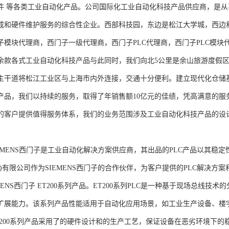
件 等各类工业自动化产品。公司国际化工业自动化科技产品供应商，是
成和硬件维护服务的综合性企业。西部科技园，东边是松江大学城，西边
子模块代理商，西门子一级代理商，西门子PLC代理商，西门子PLC模
余款各式工业自动化科技产品与此同时，我们向北5公里是余山旅游度假区
主干道将松江工业区与上海市内外连接，交通十分便利。建立现代化仓储
产品，我们以持续的服务，取得了年销售额10亿元的佳绩，凭高满意的服
的客户提供值得服务体系，我们的业务范围涉及工业自动化科技产品的设
NS西门子是工业自动化解决方案供应商，其出品的PLC产品以其稳定
海)有限公司作为SIEMENS西门子的合作伙伴，为客户提供的PLC解决
MENS西门子 ET200系列产品。ET200系列PLC是一种基于现场总线
扩展能力。该系列产品性能适用于自动化应用场景，如工业生产设备、楼
T200系列产品采用了的硬件设计和的生产工艺，保证设备在恶劣环境下的