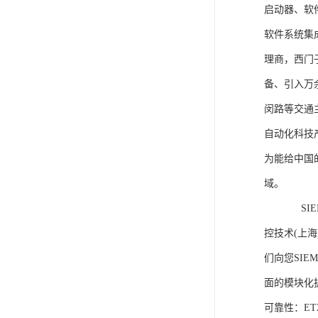
启动器、软
软件系统集
理商，西门
备、引入万
闵路等交通
自动化科技
为能给中国
域。
SIEME
控技术(上
们向您SIE
面的模块化
可靠性：E