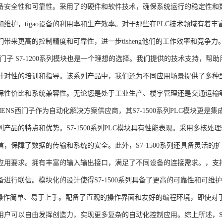
备安全性和可靠性。采用了的硬件和软件技术，确保系统运行的稳定性和
维护，tigao设备的利用率和生产效率。对于那些在PLC技术领域有着丰富经验
们带来更高的控制精度和可靠性，进一步tisheng他们的工作效率和竞争
S西门子 S7-1200系列模块也是一个理想的选择。我们提供的技术支持
针对性的培训和指导。该系列产品中，我们还为不同应用场景提供了多种
保性价比和系统兼容性。无论您是处于工业生产、楼宇管理还是交通运输
NS西门子作为自动化解决方案供应商，其S7-1500系列PLC模块更是
产品的特点和优势。S7-1500系列PLC模块具有性能表现。采用多核处理
信，保障了数据的传输和系统的安全。此外，S7-1500系列还具备灵活
应用要求。拥有丰富的输入输出接口，满足了不同设备的连接需求。，支持多种
进行联信。模块化的设计使得S7-1500系列具备了更高的可靠性和可维护
块操作简单、易于上手。配备了直观的操作界面和友好的编程环境，即使对
户可以自由发挥创造力，实现更多复杂的自动化控制应用。综上所述，SIEME