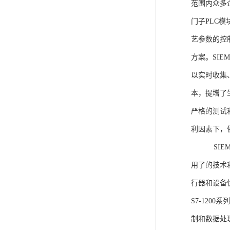
范围内众多
门子PLC
艺参数的控
方案。SIE
以实时收集
本，提增了生
严格的测试
利因素下，
SIEME
用了的技术
行器和设备
S7-120
制和数据处理