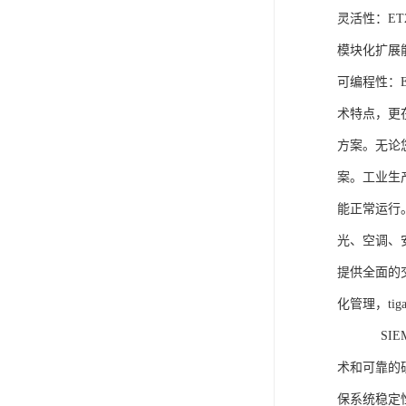
灵活性：E
模块化扩展
可编程性：
术特点，更
方案。无论
案。工业生
能正常运行
光、空调、
提供全面的
化管理，ti
SIEME
术和可靠的
保系统稳定