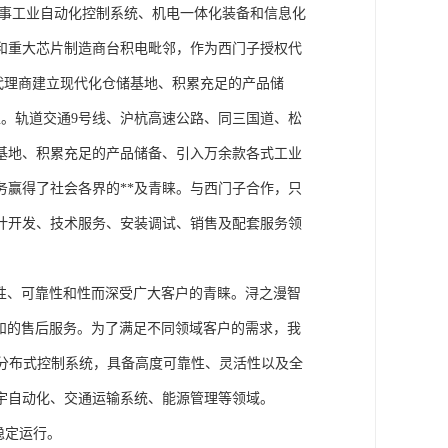
从事工业自动化控制系统、机电一体化装备和信息化
和重大芯片制造商台积电毗邻，作为西门子授权代
块代理商建立现代化仓储基地、积累充足的产品储
。轨道交通9号线、沪杭高速公路、同三国道、松
基地、积累充足的产品储备、引入万余款各式工业
务赢得了社会各界的**及青睐。与西门子合作，只
计开发、技术服务、安装调试、销售及配套服务领
性、可靠性和性而深受广大客户的青睐。浔之漫智
方案和的售后服务。为了满足不同领域客户的需求，我
技术的分布式控制系统，具备高度可靠性、灵活性以及全
宇自动化、交通运输系统、能源管理等领域。
稳定运行。