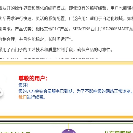
备友好的操作界面和简化的编程模式，即使没有的编程经验，用户也能轻
实际需求进行快速、灵活的系统配置。广泛应用：适用于自动化领域，如
需求。产品优势：相比其他PLC产品，SIEMENS西门子S7-200SMAR
价格合理，并且性能稳定，长时间运行*。
采用了西门子的工艺技术和质量控制手段，确保产品的可靠性。
模块化设计，便于更换和维护，减少停机时间和维修成本。
支持多种扩展模块，可满足不同应用场景的需求。
多种通信接口和编程模式可选，满足不同用户的个性化要求。
配备了完善的软件工具和技术支持，可快速部署系统，缩短项目周期。
、自动化科技和机电领域内有着到的见解。无论是提供技术咨询，还是进
S西门子PLC模块S7-300系列产品是一系列高可靠性、高性能的工控设备，
组成部分，S7-300系列产品具有以下突出特点：