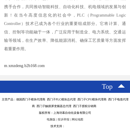
携手合作，共同推动智能科技、自动化科技、机电领域的发展与创
新！在当今高度信息化的社会中，PLC（Programmable Logic
Controller）技术已成为各个行业的重要组成部分。它将计算、通
信、控制等功能融于一体，广泛应用于制造业、电力系统、交通运
输等领域，在生产效率、降低能源消耗、确保工艺质量等方面发挥
着重要作用。
m.xmzdeng.b2b168.com
Top
主营产品：德国西门子模块代理商 西门子PLC模块总代理 西门子CPU模块代理商 西门子电缆代理
商 西门子触摸屏变频器总代理 西门子授权分销商
版权所有：上海诗幕自动化设备有限公司
电脑版
|
投诉举报
|
网站地图
技术支持：
八方资源网