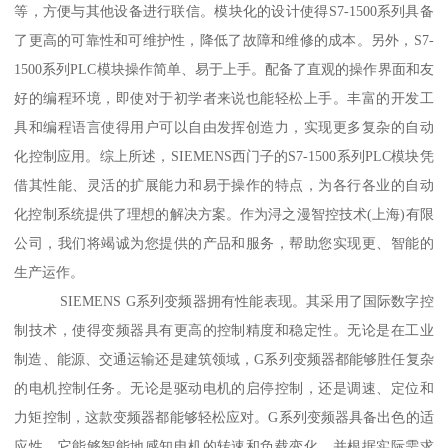
等，方便与其他设备进行联信。模块化的设计使得S7-1500系列具备
了更高的可靠性和可维护性，降低了故障和维修的成本。另外，S7-
1500系列PLC模块操作简单、易于上手。配备了直观的操作界面和友
好的编程环境，即使对于初学者来说也能轻松上手。丰富的开发工
具和编程语言使得用户可以自由发挥创造力，实现更多复杂的自动
化控制应用。综上所述，SIEMENS西门子的S7-1500系列PLC模块凭
借其性能、灵活的扩展能力和易于操作的特点，为各行各业的自动
化控制系统提供了理想的解决方案。作为浔之漫智控技术(上海)有限
公司，我们将竭诚为您提供的产品和服务，帮助您实现更、智能的
生产运作。
SIEMENS G系列变频器拥有性能表现。其采用了国际数字控
制技术，使得变频器具有更高的控制精度和稳定性。无论是在工业
制造、能源、交通运输还是建筑领域，G系列变频器都能够胜任复杂
的电机控制任务。无论是驱动电机的启停控制，还是调速、定位和
力矩控制，这款变频器都能够轻松应对。G系列变频器具备出色的适
应性。它能够智能地感知电机的转速和负载变化，并根据实际需求