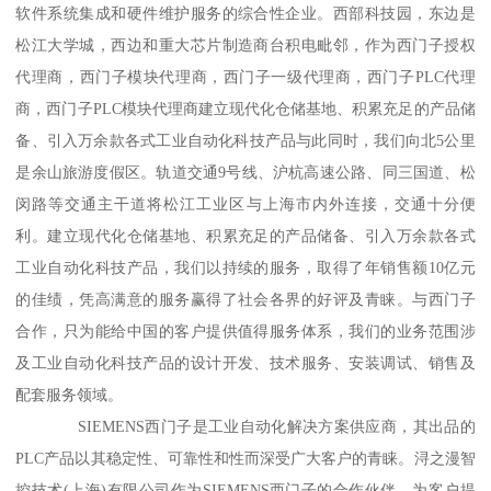
软件系统集成和硬件维护服务的综合性企业。西部科技园，东边是
松江大学城，西边和重大芯片制造商台积电毗邻，作为西门子授权
代理商，西门子模块代理商，西门子一级代理商，西门子PLC代理
商，西门子PLC模块代理商建立现代化仓储基地、积累充足的产品储
备、引入万余款各式工业自动化科技产品与此同时，我们向北5公里
是余山旅游度假区。轨道交通9号线、沪杭高速公路、同三国道、松
闵路等交通主干道将松江工业区与上海市内外连接，交通十分便
利。建立现代化仓储基地、积累充足的产品储备、引入万余款各式
工业自动化科技产品，我们以持续的服务，取得了年销售额10亿元
的佳绩，凭高满意的服务赢得了社会各界的好评及青睐。与西门子
合作，只为能给中国的客户提供值得服务体系，我们的业务范围涉
及工业自动化科技产品的设计开发、技术服务、安装调试、销售及
配套服务领域。
SIEMENS西门子是工业自动化解决方案供应商，其出品的
PLC产品以其稳定性、可靠性和性而深受广大客户的青睐。浔之漫智
控技术(上海)有限公司作为SIEMENS西门子的合作伙伴，为客户提