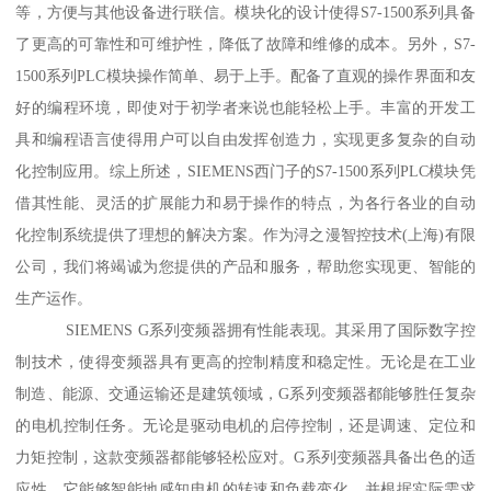
等，方便与其他设备进行联信。模块化的设计使得S7-1500系列具备
了更高的可靠性和可维护性，降低了故障和维修的成本。另外，S7-
1500系列PLC模块操作简单、易于上手。配备了直观的操作界面和友
好的编程环境，即使对于初学者来说也能轻松上手。丰富的开发工
具和编程语言使得用户可以自由发挥创造力，实现更多复杂的自动
化控制应用。综上所述，SIEMENS西门子的S7-1500系列PLC模块凭
借其性能、灵活的扩展能力和易于操作的特点，为各行各业的自动
化控制系统提供了理想的解决方案。作为浔之漫智控技术(上海)有限
公司，我们将竭诚为您提供的产品和服务，帮助您实现更、智能的
生产运作。
SIEMENS G系列变频器拥有性能表现。其采用了国际数字控
制技术，使得变频器具有更高的控制精度和稳定性。无论是在工业
制造、能源、交通运输还是建筑领域，G系列变频器都能够胜任复杂
的电机控制任务。无论是驱动电机的启停控制，还是调速、定位和
力矩控制，这款变频器都能够轻松应对。G系列变频器具备出色的适
应性。它能够智能地感知电机的转速和负载变化，并根据实际需求