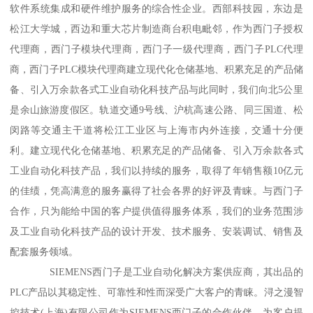
软件系统集成和硬件维护服务的综合性企业。西部科技园，东边是
松江大学城，西边和重大芯片制造商台积电毗邻，作为西门子授权
代理商，西门子模块代理商，西门子一级代理商，西门子PLC代理
商，西门子PLC模块代理商建立现代化仓储基地、积累充足的产品储
备、引入万余款各式工业自动化科技产品与此同时，我们向北5公里
是余山旅游度假区。轨道交通9号线、沪杭高速公路、同三国道、松
闵路等交通主干道将松江工业区与上海市内外连接，交通十分便
利。建立现代化仓储基地、积累充足的产品储备、引入万余款各式
工业自动化科技产品，我们以持续的服务，取得了年销售额10亿元
的佳绩，凭高满意的服务赢得了社会各界的好评及青睐。与西门子
合作，只为能给中国的客户提供值得服务体系，我们的业务范围涉
及工业自动化科技产品的设计开发、技术服务、安装调试、销售及
配套服务领域。
SIEMENS西门子是工业自动化解决方案供应商，其出品的
PLC产品以其稳定性、可靠性和性而深受广大客户的青睐。浔之漫智
控技术(上海)有限公司作为SIEMENS西门子的合作伙伴，为客户提