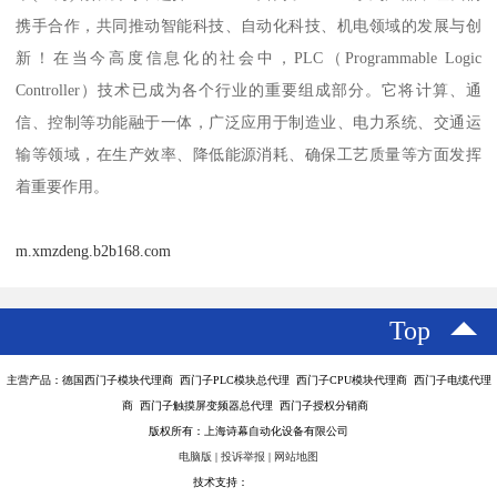
携手合作，共同推动智能科技、自动化科技、机电领域的发展与创
新！在当今高度信息化的社会中，PLC（Programmable Logic
Controller）技术已成为各个行业的重要组成部分。它将计算、通
信、控制等功能融于一体，广泛应用于制造业、电力系统、交通运
输等领域，在生产效率、降低能源消耗、确保工艺质量等方面发挥
着重要作用。
m.xmzdeng.b2b168.com
Top
主营产品：德国西门子模块代理商 西门子PLC模块总代理 西门子CPU模块代理商 西门子电缆代理
商 西门子触摸屏变频器总代理 西门子授权分销商
版权所有：上海诗幕自动化设备有限公司
电脑版
|
投诉举报
|
网站地图
技术支持：
八方资源网