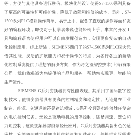
等，方便与其他设备进行联信。模块化的设计使得S7-1500系列具备
了更高的可靠性和可维护性，降低了故障和维修的成本。另外，S7-
1500系列PLC模块操作简单、易于上手。配备了直观的操作界面和友
好的编程环境，即使对于初学者来说也能轻松上手。丰富的开发工
具和编程语言使得用户可以自由发挥创造力，实现更多复杂的自动
化控制应用。综上所述，SIEMENS西门子的S7-1500系列PLC模块凭
借其性能、灵活的扩展能力和易于操作的特点，为各行各业的自动
化控制系统提供了理想的解决方案。作为浔之漫智控技术(上海)有限
公司，我们将竭诚为您提供的产品和服务，帮助您实现更、智能的
生产运作。
SIEMENS G系列变频器拥有性能表现。其采用了国际数字控
制技术，使得变频器具有更高的控制精度和稳定性。无论是在工业
制造、能源、交通运输还是建筑领域，G系列变频器都能够胜任复杂
的电机控制任务。无论是驱动电机的启停控制，还是调速、定位和
力矩控制，这款变频器都能够轻松应对。G系列变频器具备出色的适
应性。它能够智能地感知电机的转速和负载变化，并根据实际需求