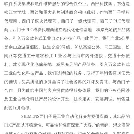
软件系统集成和硬件维护服务的综合性企业。西部科技园，东边是
松江大学城，西边和重大芯片制造商台积电毗邻，作为西门子授权
代理商，西门子模块代理商，西门子一级代理商，西门子PLC代理
商，西门子PLC模块代理商建立现代化仓储基地、积累充足的产品储
备、引入万余款各式工业自动化科技产品与此同时，我们向北5公里
是余山旅游度假区。轨道交通9号线、沪杭高速公路、同三国道、松
闵路等交通主干道将松江工业区与上海市内外连接，交通十分便
利。建立现代化仓储基地、积累充足的产品储备、引入万余款各式
工业自动化科技产品，我们以持续的服务，取得了年销售额10亿元
的佳绩，凭高满意的服务赢得了社会各界的好评及青睐。与西门子
合作，只为能给中国的客户提供值得服务体系，我们的业务范围涉
及工业自动化科技产品的设计开发、技术服务、安装调试、销售及
配套服务领域。
SIEMENS西门子是工业自动化解决方案供应商，其出品的
PLC产品以其稳定性、可靠性和性而深受广大客户的青睐。浔之漫智
控技术(上海)有限公司作为SIEMENS西门子的合作伙伴，为客户提