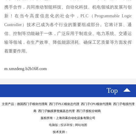
携手合作，共同推动智能科技、自动化科技、机电领域的发展与创
新！在当今高度信息化的社会中，PLC（Programmable Logic
Controller）技术已成为各个行业的重要组成部分。它将计算、通
信、控制等功能融于一体，广泛应用于制造业、电力系统、交通运
输等领域，在生产效率、降低能源消耗、确保工艺质量等方面发挥
着重要作用。
m.xmzdeng.b2b168.com
Top
主营产品：德国西门子模块代理商 西门子PLC模块总代理 西门子CPU模块代理商 西门子电缆代理
商 西门子触摸屏变频器总代理 西门子授权分销商
版权所有：上海诗幕自动化设备有限公司
电脑版
|
投诉举报
|
网站地图
技术支持：
八方资源网