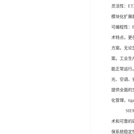
灵活性：E
模块化扩展
可编程性：
术特点，更
方案。无论
案。工业生
能正常运行
光、空调、
提供全面的
化管理，ti
SIEME
术和可靠的
保系统稳定