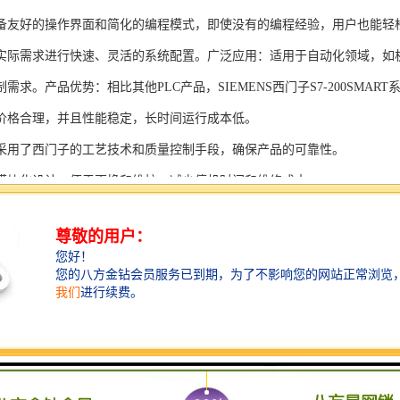
备友好的操作界面和简化的编程模式，即使没有的编程经验，用户也能轻
实际需求进行快速、灵活的系统配置。广泛应用：适用于自动化领域，如
需求。产品优势：相比其他PLC产品，SIEMENS西门子S7-200SMAR
价格合理，并且性能稳定，长时间运行成本低。
采用了西门子的工艺技术和质量控制手段，确保产品的可靠性。
模块化设计，便于更换和维护，减少停机时间和维修成本。
支持多种扩展模块，可满足不同应用场景的需求。
多种通信接口和编程模式可选，满足不同用户的个性化要求。
配备了完善的软件工具和技术支持，可快速部署系统，缩短项目周期。
、自动化科技和机电领域内有着到的见解。无论是提供技术咨询，还是进
S西门子PLC模块S7-300系列产品是一系列高可靠性、高性能的工控设备，
组成部分，S7-300系列产品具有以下突出特点：