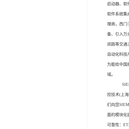
启动器、软
软件系统集
理商，西门
备、引入万
闵路等交通
自动化科技
为能给中国
域。
SIEME
控技术(上
们向您SIE
面的模块化
可靠性：E