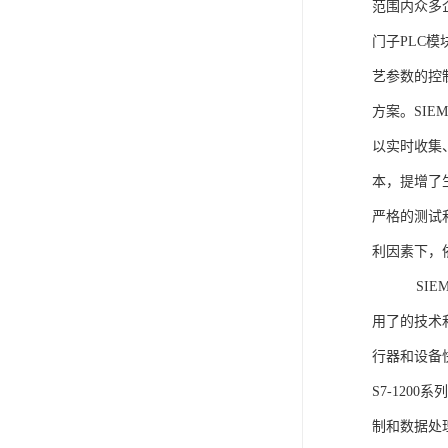
范围内众多
门子PLC
艺参数的控
方案。SIE
以实时收集
本，提增了生
严格的测试
利因素下，
SIEME
用了的技术
行器和设备
S7-120
制和数据处理