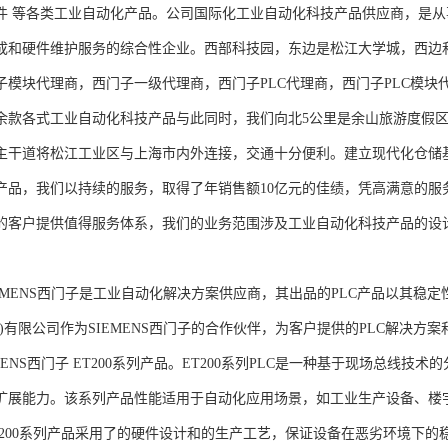
件 等各类工业自动化产品。公司国际化工业自动化科技产品供应商，是
成和硬件维护服务的综合性企业。西部科技园，东边是松江大学城，西边
子模块代理商，西门子一级代理商，西门子PLC代理商，西门子PLC模
余款各式工业自动化科技产品与此同时，我们向北5公里是余山旅游度假区
主干道将松江工业区与上海市内外连接，交通十分便利。建立现代化仓储
产品，我们以持续的服务，取得了年销售额10亿元的佳绩，凭高满意的服
的客户提供值得服务体系，我们的业务范围涉及工业自动化科技产品的设
NS西门子是工业自动化解决方案供应商，其出品的PLC产品以其稳定
海)有限公司作为SIEMENS西门子的合作伙伴，为客户提供的PLC解决
MENS西门子 ET200系列产品。ET200系列PLC是一种基于现场总线
扩展能力。该系列产品性能适用于自动化应用场景，如工业生产设备、楼
T200系列产品采用了的硬件设计和的生产工艺，保证设备在恶劣环境下的