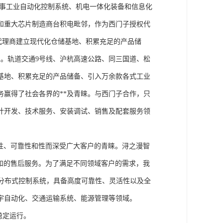
从事工业自动化控制系统、机电一体化装备和信息化
和重大芯片制造商台积电毗邻，作为西门子授权代
块代理商建立现代化仓储基地、积累充足的产品储
。轨道交通9号线、沪杭高速公路、同三国道、松
基地、积累充足的产品储备、引入万余款各式工业
务赢得了社会各界的**及青睐。与西门子合作，只
计开发、技术服务、安装调试、销售及配套服务领
性、可靠性和性而深受广大客户的青睐。浔之漫智
方案和的售后服务。为了满足不同领域客户的需求，我
技术的分布式控制系统，具备高度可靠性、灵活性以及全
宇自动化、交通运输系统、能源管理等领域。
稳定运行。