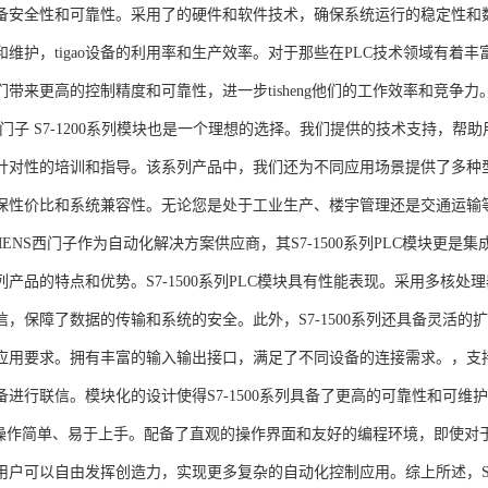
备安全性和可靠性。采用了的硬件和软件技术，确保系统运行的稳定性和
维护，tigao设备的利用率和生产效率。对于那些在PLC技术领域有着丰富经验
们带来更高的控制精度和可靠性，进一步tisheng他们的工作效率和竞争
S西门子 S7-1200系列模块也是一个理想的选择。我们提供的技术支持
针对性的培训和指导。该系列产品中，我们还为不同应用场景提供了多种
保性价比和系统兼容性。无论您是处于工业生产、楼宇管理还是交通运输
NS西门子作为自动化解决方案供应商，其S7-1500系列PLC模块更是
产品的特点和优势。S7-1500系列PLC模块具有性能表现。采用多核处理
信，保障了数据的传输和系统的安全。此外，S7-1500系列还具备灵活
应用要求。拥有丰富的输入输出接口，满足了不同设备的连接需求。，支持多种
进行联信。模块化的设计使得S7-1500系列具备了更高的可靠性和可维护
块操作简单、易于上手。配备了直观的操作界面和友好的编程环境，即使对
户可以自由发挥创造力，实现更多复杂的自动化控制应用。综上所述，SIEME