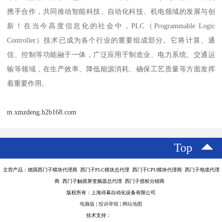
携手合作，共同推动智能科技、自动化科技、机电领域的发展与创
新！在当今高度信息化的社会中，PLC（Programmable Logic
Controller）技术已成为各个行业的重要组成部分。它将计算、通
信、控制等功能融于一体，广泛应用于制造业、电力系统、交通运
输等领域，在生产效率、降低能源消耗、确保工艺质量等方面发挥
着重要作用。
m.xmzdeng.b2b168.com
Top
主营产品：德国西门子模块代理商 西门子PLC模块总代理 西门子CPU模块代理商 西门子电缆代理
商 西门子触摸屏变频器总代理 西门子授权分销商
版权所有：上海诗幕自动化设备有限公司
电脑版
|
投诉举报
|
网站地图
技术支持：
八方资源网