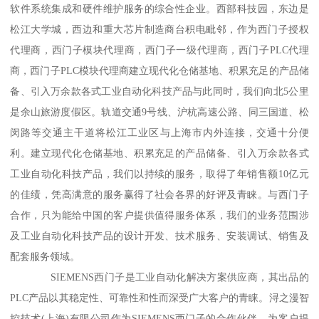
软件系统集成和硬件维护服务的综合性企业。西部科技园，东边是
松江大学城，西边和重大芯片制造商台积电毗邻，作为西门子授权
代理商，西门子模块代理商，西门子一级代理商，西门子PLC代理
商，西门子PLC模块代理商建立现代化仓储基地、积累充足的产品储
备、引入万余款各式工业自动化科技产品与此同时，我们向北5公里
是余山旅游度假区。轨道交通9号线、沪杭高速公路、同三国道、松
闵路等交通主干道将松江工业区与上海市内外连接，交通十分便
利。建立现代化仓储基地、积累充足的产品储备、引入万余款各式
工业自动化科技产品，我们以持续的服务，取得了年销售额10亿元
的佳绩，凭高满意的服务赢得了社会各界的好评及青睐。与西门子
合作，只为能给中国的客户提供值得服务体系，我们的业务范围涉
及工业自动化科技产品的设计开发、技术服务、安装调试、销售及
配套服务领域。
SIEMENS西门子是工业自动化解决方案供应商，其出品的
PLC产品以其稳定性、可靠性和性而深受广大客户的青睐。浔之漫智
控技术(上海)有限公司作为SIEMENS西门子的合作伙伴，为客户提