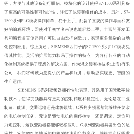
等，方便与其他设备进行联信。模块化的设计使得S7-1500系列具备
了更高的可靠性和可维护性，降低了故障和维修的成本。另外，S7-
1500系列PLC模块操作简单、易于上手。配备了直观的操作界面和友
好的编程环境，即使对于初学者来说也能轻松上手。丰富的开发工
具和编程语言使得用户可以自由发挥创造力，实现更多复杂的自动
化控制应用。综上所述，SIEMENS西门子的S7-1500系列PLC模块凭
借其性能、灵活的扩展能力和易于操作的特点，为各行各业的自动
化控制系统提供了理想的解决方案。作为浔之漫智控技术(上海)有限
公司，我们将竭诚为您提供的产品和服务，帮助您实现更、智能的
生产运作。
SIEMENS G系列变频器拥有性能表现。其采用了国际数字控
制技术，使得变频器具有更高的控制精度和稳定性。无论是在工业
制造、能源、交通运输还是建筑领域，G系列变频器都能够胜任复杂
的电机控制任务。无论是驱动电机的启停控制，还是调速、定位和
力矩控制，这款变频器都能够轻松应对。G系列变频器具备出色的适
应性。它能够智能地感知电机的转速和负载变化，并根据实际需求