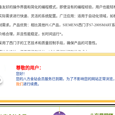
备友好的操作界面和简化的编程模式，即使没有的编程经验，用户也能轻
实际需求进行快速、灵活的系统配置。广泛应用：适用于自动化领域，如
需求。产品优势：相比其他PLC产品，SIEMENS西门子S7-200SMAR
价格合理，并且性能稳定，长时间运行*。
采用了西门子的工艺技术和质量控制手段，确保产品的可靠性。
模块化设计，便于更换和维护，减少停机时间和维修成本。
支持多种扩展模块，可满足不同应用场景的需求。
多种通信接口和编程模式可选，满足不同用户的个性化要求。
配备了完善的软件工具和技术支持，可快速部署系统，缩短项目周期。
、自动化科技和机电领域内有着到的见解。无论是提供技术咨询，还是进
S西门子PLC模块S7-300系列产品是一系列高可靠性、高性能的工控设备，
组成部分，S7-300系列产品具有以下突出特点：