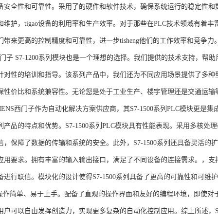
备安全性和可靠性。采用了的硬件和软件技术，确保系统运行的稳定性和
维护，tigao设备的利用率和生产效率。对于那些在PLC技术领域有着丰富经验
们带来更高的控制精度和可靠性，进一步tisheng他们的工作效率和竞争
S西门子 S7-1200系列模块也是一个理想的选择。我们提供的技术支持
针对性的培训和指导。该系列产品中，我们还为不同应用场景提供了多种
保性价比和系统兼容性。无论您是处于工业生产、楼宇管理还是交通运输
NS西门子作为自动化解决方案供应商，其S7-1500系列PLC模块更是
产品的特点和优势。S7-1500系列PLC模块具有性能表现。采用多核处理
信，保障了数据的传输和系统的安全。此外，S7-1500系列还具备灵活
应用要求。拥有丰富的输入输出接口，满足了不同设备的连接需求。，支持多种
进行联信。模块化的设计使得S7-1500系列具备了更高的可靠性和可维护
块操作简单、易于上手。配备了直观的操作界面和友好的编程环境，即使对
户可以自由发挥创造力，实现更多复杂的自动化控制应用。综上所述，SIEME