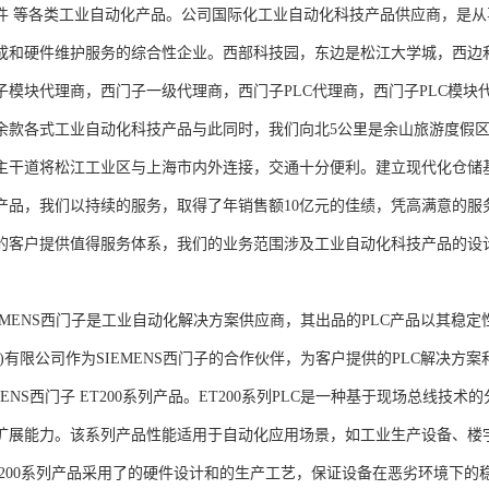
件 等各类工业自动化产品。公司国际化工业自动化科技产品供应商，是
成和硬件维护服务的综合性企业。西部科技园，东边是松江大学城，西边
子模块代理商，西门子一级代理商，西门子PLC代理商，西门子PLC模
余款各式工业自动化科技产品与此同时，我们向北5公里是余山旅游度假区
主干道将松江工业区与上海市内外连接，交通十分便利。建立现代化仓储
产品，我们以持续的服务，取得了年销售额10亿元的佳绩，凭高满意的服
的客户提供值得服务体系，我们的业务范围涉及工业自动化科技产品的设
NS西门子是工业自动化解决方案供应商，其出品的PLC产品以其稳定
海)有限公司作为SIEMENS西门子的合作伙伴，为客户提供的PLC解决
MENS西门子 ET200系列产品。ET200系列PLC是一种基于现场总线
扩展能力。该系列产品性能适用于自动化应用场景，如工业生产设备、楼
T200系列产品采用了的硬件设计和的生产工艺，保证设备在恶劣环境下的