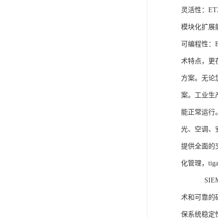
灵活性：E
模块化扩展
可编程性：
术特点，更
方案。无论
案。工业生
能正常运行
光、空调、
提供全面的
化管理，ti
SIEME
术和可靠的
保系统稳定