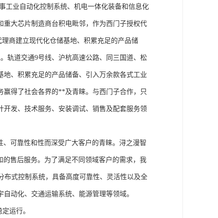
从事工业自动化控制系统、机电一体化装备和信息化
和重大芯片制造商台积电毗邻，作为西门子授权代
块代理商建立现代化仓储基地、积累充足的产品储
。轨道交通9号线、沪杭高速公路、同三国道、松
基地、积累充足的产品储备、引入万余款各式工业
务赢得了社会各界的**及青睐。与西门子合作，只
计开发、技术服务、安装调试、销售及配套服务领
性、可靠性和性而深受广大客户的青睐。浔之漫智
方案和的售后服务。为了满足不同领域客户的需求，我
技术的分布式控制系统，具备高度可靠性、灵活性以及全
宇自动化、交通运输系统、能源管理等领域。
稳定运行。