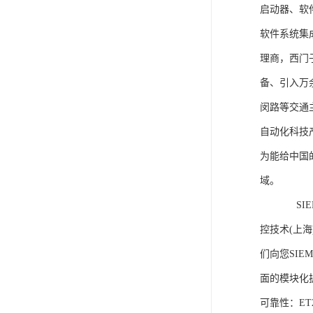
启动器、软
软件系统集
理商，西门
备、引入万
闵路等交通
自动化科技
为能给中国
域。
SIEME
控技术(上
们向您SIE
面的模块化
可靠性：E