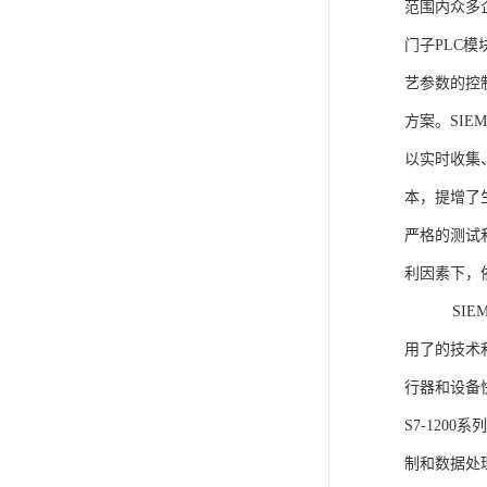
范围内众多
门子PLC
艺参数的控
方案。SIE
以实时收集
本，提增了生
严格的测试
利因素下，
SIEME
用了的技术
行器和设备
S7-120
制和数据处理