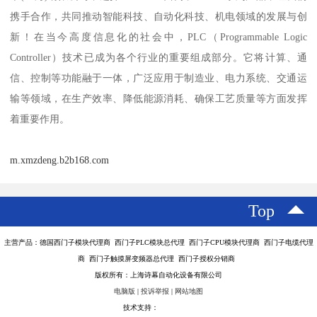
携手合作，共同推动智能科技、自动化科技、机电领域的发展与创
新！在当今高度信息化的社会中，PLC（Programmable Logic
Controller）技术已成为各个行业的重要组成部分。它将计算、通
信、控制等功能融于一体，广泛应用于制造业、电力系统、交通运
输等领域，在生产效率、降低能源消耗、确保工艺质量等方面发挥
着重要作用。
m.xmzdeng.b2b168.com
Top
主营产品：德国西门子模块代理商 西门子PLC模块总代理 西门子CPU模块代理商 西门子电缆代理
商 西门子触摸屏变频器总代理 西门子授权分销商
版权所有：上海诗幕自动化设备有限公司
电脑版
|
投诉举报
|
网站地图
技术支持：
八方资源网