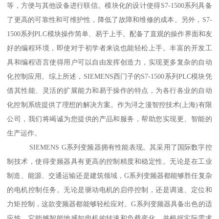
等，方便与其他设备进行联信。模块化的设计使得S7-1500系列具备
了更高的可靠性和可维护性，降低了故障和维修的成本。另外，S7-
1500系列PLC模块操作简单、易于上手。配备了直观的操作界面和友
好的编程环境，即使对于初学者来说也能轻松上手。丰富的开发工
具和编程语言使得用户可以自由发挥创造力，实现更多复杂的自动
化控制应用。综上所述，SIEMENS西门子的S7-1500系列PLC模块凭
借其性能、灵活的扩展能力和易于操作的特点，为各行各业的自动
化控制系统提供了理想的解决方案。作为浔之漫智控技术(上海)有限
公司，我们将竭诚为您提供的产品和服务，帮助您实现更、智能的
生产运作。
SIEMENS G系列变频器拥有性能表现。其采用了国际数字控
制技术，使得变频器具有更高的控制精度和稳定性。无论是在工业
制造、能源、交通运输还是建筑领域，G系列变频器都能够胜任复杂
的电机控制任务。无论是驱动电机的启停控制，还是调速、定位和
力矩控制，这款变频器都能够轻松应对。G系列变频器具备出色的适
应性。它能够智能地感知电机的转速和负载变化，并根据实际需求