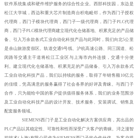
软件系统集成和硬件维护服务的综合性企业。西部科技园，东边是
松江大学城，西边和重大芯片制造商台积电毗邻，作为西门子授权
代理商，西门子模块代理商，西门子一级代理商，西门子PLC代理
商，西门子PLC模块代理商建立现代化仓储基地、积累充足的产品储
备、引入万余款各式工业自动化科技产品与此同时，我们向北5公里
是余山旅游度假区。轨道交通9号线、沪杭高速公路、同三国道、松
闵路等交通主干道将松江工业区与上海市内外连接，交通十分便
利。建立现代化仓储基地、积累充足的产品储备、引入万余款各式
工业自动化科技产品，我们以持续的服务，取得了年销售额10亿元
的佳绩，凭高满意的服务赢得了社会各界的好评及青睐。与西门子
合作，只为能给中国的客户提供值得服务体系，我们的业务范围涉
及工业自动化科技产品的设计开发、技术服务、安装调试、销售及
配套服务领域。
SIEMENS西门子是工业自动化解决方案供应商，其出品的
PLC产品以其稳定性、可靠性和性而深受广大客户的青睐。浔之漫智
控技术(上海)有限公司作为SIEMENS西门子的合作伙伴，为客户提