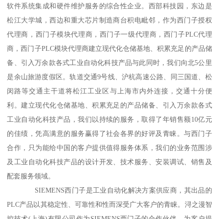
软件系统集成和硬件维护服务的综合性企业。西部科技园，东边是
松江大学城，西边和重大芯片制造商台积电毗邻，作为西门子授权
代理商，西门子模块代理商，西门子一级代理商，西门子PLC代理
商，西门子PLC模块代理商建立现代化仓储基地、积累充足的产品储
备、引入万余款各式工业自动化科技产品与此同时，我们向北5公里
是余山旅游度假区。轨道交通9号线、沪杭高速公路、同三国道、松
闵路等交通主干道将松江工业区与上海市内外连接，交通十分便
利。建立现代化仓储基地、积累充足的产品储备、引入万余款各式
工业自动化科技产品，我们以持续的服务，取得了年销售额10亿元
的佳绩，凭高满意的服务赢得了社会各界的好评及青睐。与西门子
合作，只为能给中国的客户提供值得服务体系，我们的业务范围涉
及工业自动化科技产品的设计开发、技术服务、安装调试、销售及
配套服务领域。
SIEMENS西门子是工业自动化解决方案供应商，其出品的
PLC产品以其稳定性、可靠性和性而深受广大客户的青睐。浔之漫智
控技术(上海)有限公司作为SIEMENS西门子的合作伙伴，为客户提