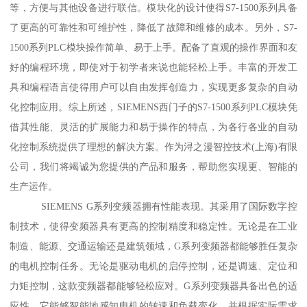
等，方便与其他设备进行联信。模块化的设计使得S7-1500系列具备
了更高的可靠性和可维护性，降低了故障和维修的成本。另外，S7-
1500系列PLC模块操作简单、易于上手。配备了直观的操作界面和友
好的编程环境，即使对于初学者来说也能轻松上手。丰富的开发工
具和编程语言使得用户可以自由发挥创造力，实现更多复杂的自动
化控制应用。综上所述，SIEMENS西门子的S7-1500系列PLC模块凭
借其性能、灵活的扩展能力和易于操作的特点，为各行各业的自动
化控制系统提供了理想的解决方案。作为浔之漫智控技术(上海)有限
公司，我们将竭诚为您提供的产品和服务，帮助您实现更、智能的
生产运作。
SIEMENS G系列变频器拥有性能表现。其采用了国际数字控
制技术，使得变频器具有更高的控制精度和稳定性。无论是在工业
制造、能源、交通运输还是建筑领域，G系列变频器都能够胜任复杂
的电机控制任务。无论是驱动电机的启停控制，还是调速、定位和
力矩控制，这款变频器都能够轻松应对。G系列变频器具备出色的适
应性。它能够智能地感知电机的转速和负载变化，并根据实际需求