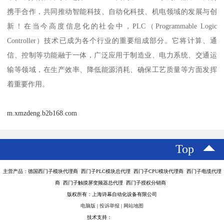
携手合作，共同推动智能科技、自动化科技、机电领域的发展与创
新！在当今高度信息化的社会中，PLC（Programmable Logic
Controller）技术已成为各个行业的重要组成部分。它将计算、通
信、控制等功能融于一体，广泛应用于制造业、电力系统、交通运
输等领域，在生产效率、降低能源消耗、确保工艺质量等方面发挥
着重要作用。
m.xmzdeng.b2b168.com
Top
主营产品：德国西门子模块代理商 西门子PLC模块总代理 西门子CPU模块代理商 西门子电缆代理
商 西门子触摸屏变频器总代理 西门子授权分销商
版权所有：上海诗幕自动化设备有限公司
电脑版
|
投诉举报
|
网站地图
技术支持：
八方资源网