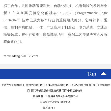
携手合作，共同推动智能科技、自动化科技、机电领域的发展与创
新！在当今高度信息化的社会中，PLC（Programmable Logic
Controller）技术已成为各个行业的重要组成部分。它将计算、通
信、控制等功能融于一体，广泛应用于制造业、电力系统、交通运
输等领域，在生产效率、降低能源消耗、确保工艺质量等方面发挥
着重要作用。
m.xmzdeng.b2b168.com
Top
主营产品：德国西门子模块代理商 西门子PLC模块总代理 西门子CPU模块代理商 西门子电缆代理
商 西门子触摸屏变频器总代理 西门子授权分销商
版权所有：上海诗幕自动化设备有限公司
电脑版
|
投诉举报
|
网站地图
技术支持：
八方资源网