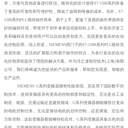
等，方便与其他设备进行联信。模块化的设计使得S7-1500系列具备
了更高的可靠性和可维护性，降低了故障和维修的成本。另外，S7-
1500系列PLC模块操作简单、易于上手。配备了直观的操作界面和友
好的编程环境，即使对于初学者来说也能轻松上手。丰富的开发工
具和编程语言使得用户可以自由发挥创造力，实现更多复杂的自动
化控制应用。综上所述，SIEMENS西门子的S7-1500系列PLC模块凭
借其性能、灵活的扩展能力和易于操作的特点，为各行各业的自动
化控制系统提供了理想的解决方案。作为浔之漫智控技术(上海)有限
公司，我们将竭诚为您提供的产品和服务，帮助您实现更、智能的
生产运作。
SIEMENS G系列变频器拥有性能表现。其采用了国际数字控
制技术，使得变频器具有更高的控制精度和稳定性。无论是在工业
制造、能源、交通运输还是建筑领域，G系列变频器都能够胜任复杂
的电机控制任务。无论是驱动电机的启停控制，还是调速、定位和
力矩控制，这款变频器都能够轻松应对。G系列变频器具备出色的适
应性。它能够智能地感知电机的转速和负载变化，并根据实际需求