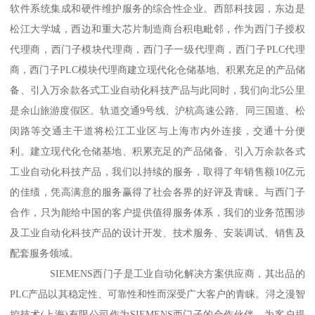
软件系统集成和硬件维护服务的综合性企业。西部科技园，东边是
松江大学城，西边和重大芯片制造商台积电毗邻，作为西门子授权
代理商，西门子模块代理商，西门子一级代理商，西门子PLC代理
商，西门子PLC模块代理商建立现代化仓储基地、积累充足的产品储
备、引入万余款各式工业自动化科技产品与此同时，我们向北5公里
是余山旅游度假区。轨道交通9号线、沪杭高速公路、同三国道、松
闵路等交通主干道将松江工业区与上海市内外连接，交通十分便
利。建立现代化仓储基地、积累充足的产品储备、引入万余款各式
工业自动化科技产品，我们以持续的服务，取得了年销售额10亿元
的佳绩，凭高满意的服务赢得了社会各界的好评及青睐。与西门子
合作，只为能给中国的客户提供值得服务体系，我们的业务范围涉
及工业自动化科技产品的设计开发、技术服务、安装调试、销售及
配套服务领域。
SIEMENS西门子是工业自动化解决方案供应商，其出品的
PLC产品以其稳定性、可靠性和性而深受广大客户的青睐。浔之漫智
控技术(上海)有限公司作为SIEMENS西门子的合作伙伴，为客户提