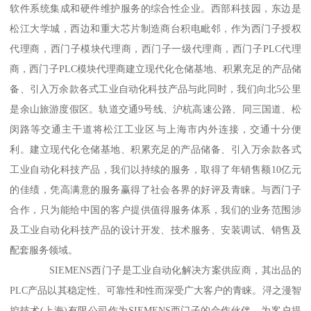
软件系统集成和硬件维护服务的综合性企业。西部科技园，东边是
松江大学城，西边和重大芯片制造商台积电毗邻，作为西门子授权
代理商，西门子模块代理商，西门子一级代理商，西门子PLC代理
商，西门子PLC模块代理商建立现代化仓储基地、积累充足的产品储
备、引入万余款各式工业自动化科技产品与此同时，我们向北5公里
是余山旅游度假区。轨道交通9号线、沪杭高速公路、同三国道、松
闵路等交通主干道将松江工业区与上海市内外连接，交通十分便
利。建立现代化仓储基地、积累充足的产品储备、引入万余款各式
工业自动化科技产品，我们以持续的服务，取得了年销售额10亿元
的佳绩，凭高满意的服务赢得了社会各界的好评及青睐。与西门子
合作，只为能给中国的客户提供值得服务体系，我们的业务范围涉
及工业自动化科技产品的设计开发、技术服务、安装调试、销售及
配套服务领域。
SIEMENS西门子是工业自动化解决方案供应商，其出品的
PLC产品以其稳定性、可靠性和性而深受广大客户的青睐。浔之漫智
控技术(上海)有限公司作为SIEMENS西门子的合作伙伴，为客户提