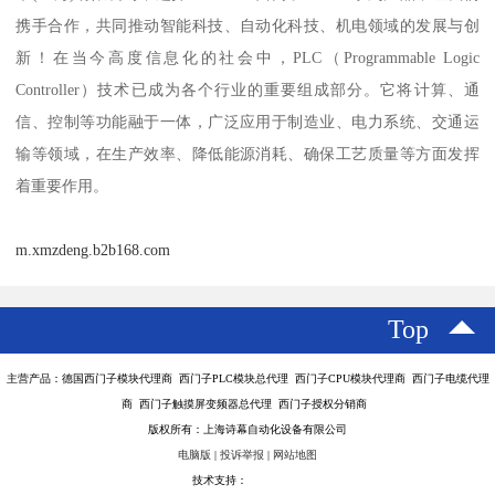
携手合作，共同推动智能科技、自动化科技、机电领域的发展与创
新！在当今高度信息化的社会中，PLC（Programmable Logic
Controller）技术已成为各个行业的重要组成部分。它将计算、通
信、控制等功能融于一体，广泛应用于制造业、电力系统、交通运
输等领域，在生产效率、降低能源消耗、确保工艺质量等方面发挥
着重要作用。
m.xmzdeng.b2b168.com
Top
主营产品：德国西门子模块代理商 西门子PLC模块总代理 西门子CPU模块代理商 西门子电缆代理
商 西门子触摸屏变频器总代理 西门子授权分销商
版权所有：上海诗幕自动化设备有限公司
电脑版
|
投诉举报
|
网站地图
技术支持：
八方资源网