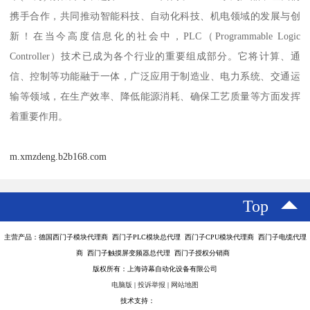
携手合作，共同推动智能科技、自动化科技、机电领域的发展与创
新！在当今高度信息化的社会中，PLC（Programmable Logic
Controller）技术已成为各个行业的重要组成部分。它将计算、通
信、控制等功能融于一体，广泛应用于制造业、电力系统、交通运
输等领域，在生产效率、降低能源消耗、确保工艺质量等方面发挥
着重要作用。
m.xmzdeng.b2b168.com
Top
主营产品：德国西门子模块代理商 西门子PLC模块总代理 西门子CPU模块代理商 西门子电缆代理
商 西门子触摸屏变频器总代理 西门子授权分销商
版权所有：上海诗幕自动化设备有限公司
电脑版
|
投诉举报
|
网站地图
技术支持：
八方资源网