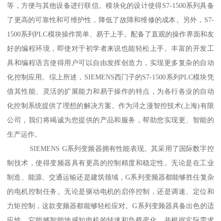
等，方便与其他设备进行联信。模块化的设计使得S7-1500系列具备
了更高的可靠性和可维护性，降低了故障和维修的成本。另外，S7-
1500系列PLC模块操作简单、易于上手。配备了直观的操作界面和友
好的编程环境，即使对于初学者来说也能轻松上手。丰富的开发工
具和编程语言使得用户可以自由发挥创造力，实现更多复杂的自动
化控制应用。综上所述，SIEMENS西门子的S7-1500系列PLC模块凭
借其性能、灵活的扩展能力和易于操作的特点，为各行各业的自动
化控制系统提供了理想的解决方案。作为浔之漫智控技术(上海)有限
公司，我们将竭诚为您提供的产品和服务，帮助您实现更、智能的
生产运作。
SIEMENS G系列变频器拥有性能表现。其采用了国际数字控
制技术，使得变频器具有更高的控制精度和稳定性。无论是在工业
制造、能源、交通运输还是建筑领域，G系列变频器都能够胜任复杂
的电机控制任务。无论是驱动电机的启停控制，还是调速、定位和
力矩控制，这款变频器都能够轻松应对。G系列变频器具备出色的适
应性。它能够智能地感知电机的转速和负载变化，并根据实际需求