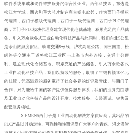
软件系统集成和硬件维护服务的综合性企业。西部科技园，东边是
松江大学城，西边和重大芯片制造商台积电毗邻，作为西门子授权
代理商，西门子模块代理商，西门子一级代理商，西门子PLC代理
商，西门子PLC模块代理商建立现代化仓储基地、积累充足的产品储
备、引入万余款各式工业自动化科技产品与此同时，我们向北5公里
是余山旅游度假区。轨道交通9号线、沪杭高速公路、同三国道、松
闵路等交通主干道将松江工业区与上海市内外连接，交通十分便
利。建立现代化仓储基地、积累充足的产品储备、引入万余款各式
工业自动化科技产品，我们以持续的服务，取得了年销售额10亿元
的佳绩，凭高满意的服务赢得了社会各界的好评及青睐。与西门子
合作，只为能给中国的客户提供值得服务体系，我们的业务范围涉
及工业自动化科技产品的设计开发、技术服务、安装调试、销售及
配套服务领域。
SIEMENS西门子是工业自动化解决方案供应商，其出品的
PLC产品以其稳定性、可靠性和性而深受广大客户的青睐。浔之漫智
控技术(上海)有限公司作为SIEMENS西门子的合作伙伴，为客户提