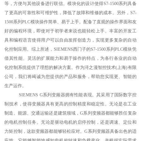
等，方便与其他设备进行联信。模块化的设计使得S7-1500系列具备
了更高的可靠性和可维护性，降低了故障和维修的成本。另外，S7-
1500系列PLC模块操作简单、易于上手。配备了直观的操作界面和友
好的编程环境，即使对于初学者来说也能轻松上手。丰富的开发工
具和编程语言使得用户可以自由发挥创造力，实现更多复杂的自动
化控制应用。综上所述，SIEMENS西门子的S7-1500系列PLC模块凭
借其性能、灵活的扩展能力和易于操作的特点，为各行各业的自动
化控制系统提供了理想的解决方案。作为浔之漫智控技术(上海)有限
公司，我们将竭诚为您提供的产品和服务，帮助您实现更、智能的
生产运作。
SIEMENS G系列变频器拥有性能表现。其采用了国际数字控
制技术，使得变频器具有更高的控制精度和稳定性。无论是在工业
制造、能源、交通运输还是建筑领域，G系列变频器都能够胜任复杂
的电机控制任务。无论是驱动电机的启停控制，还是调速、定位和
力矩控制，这款变频器都能够轻松应对。G系列变频器具备出色的适
应性。它能够智能地感知电机的转速和负载变化，并根据实际需求