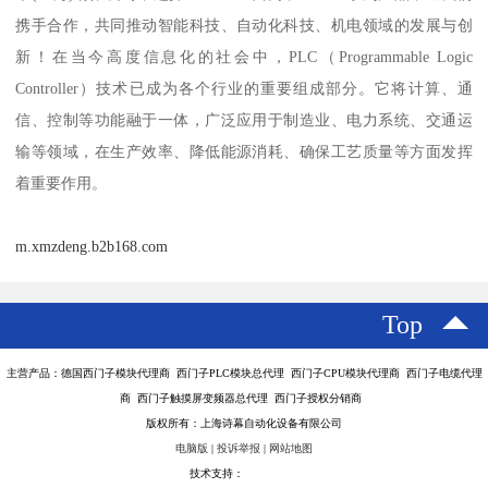
携手合作，共同推动智能科技、自动化科技、机电领域的发展与创
新！在当今高度信息化的社会中，PLC（Programmable Logic
Controller）技术已成为各个行业的重要组成部分。它将计算、通
信、控制等功能融于一体，广泛应用于制造业、电力系统、交通运
输等领域，在生产效率、降低能源消耗、确保工艺质量等方面发挥
着重要作用。
m.xmzdeng.b2b168.com
Top
主营产品：德国西门子模块代理商 西门子PLC模块总代理 西门子CPU模块代理商 西门子电缆代理
商 西门子触摸屏变频器总代理 西门子授权分销商
版权所有：上海诗幕自动化设备有限公司
电脑版
|
投诉举报
|
网站地图
技术支持：
八方资源网