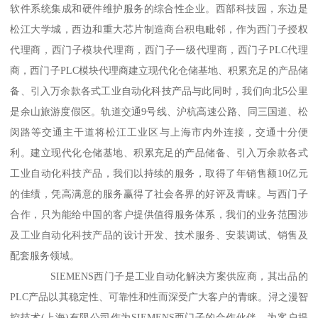
软件系统集成和硬件维护服务的综合性企业。西部科技园，东边是
松江大学城，西边和重大芯片制造商台积电毗邻，作为西门子授权
代理商，西门子模块代理商，西门子一级代理商，西门子PLC代理
商，西门子PLC模块代理商建立现代化仓储基地、积累充足的产品储
备、引入万余款各式工业自动化科技产品与此同时，我们向北5公里
是余山旅游度假区。轨道交通9号线、沪杭高速公路、同三国道、松
闵路等交通主干道将松江工业区与上海市内外连接，交通十分便
利。建立现代化仓储基地、积累充足的产品储备、引入万余款各式
工业自动化科技产品，我们以持续的服务，取得了年销售额10亿元
的佳绩，凭高满意的服务赢得了社会各界的好评及青睐。与西门子
合作，只为能给中国的客户提供值得服务体系，我们的业务范围涉
及工业自动化科技产品的设计开发、技术服务、安装调试、销售及
配套服务领域。
SIEMENS西门子是工业自动化解决方案供应商，其出品的
PLC产品以其稳定性、可靠性和性而深受广大客户的青睐。浔之漫智
控技术(上海)有限公司作为SIEMENS西门子的合作伙伴，为客户提