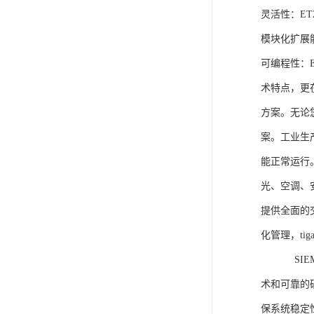
灵活性：E
模块化扩展
可编程性：
术特点，更
方案。无论
案。工业生
能正常运行
光、空调、
提供全面的
化管理，ti
SIEME
术和可靠的
保系统稳定