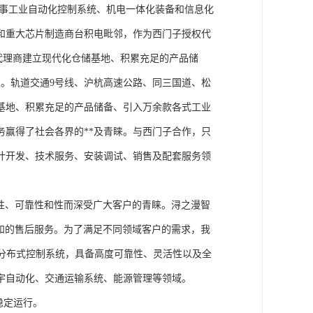
从事工业自动化控制系统、机电一体化装备和信息化
和重大芯片制造商台积电毗邻，作为西门子授权代
块代理商建立现代化仓储基地、积累充足的产品储
。轨道交通9号线、沪杭高速公路、同三国道、松
基地、积累充足的产品储备、引入万余款各式工业
务赢得了社会各界的**及青睐。与西门子合作，只
计开发、技术服务、安装调试、销售及配套服务领
性、可靠性和性而深受广大客户的青睐。浔之漫智
方案和的售后服务。为了满足不同领域客户的需求，我
技术的分布式控制系统，具备高度可靠性、灵活性以及全
宇自动化、交通运输系统、能源管理等领域。
稳定运行。