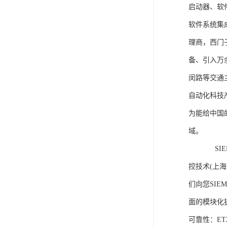
启动器、软
软件系统集
理商，西门
备、引入万
闵路等交通
自动化科技
为能给中国
域。
SIEME
控技术(上
们向您SIE
面的模块化
可靠性：E