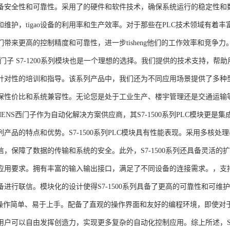
备安全性和可靠性。采用了的硬件和软件技术，确保系统运行的稳定性和
维护，tigao设备的利用率和生产效率。对于那些在PLC技术领域有着丰富经验
们带来更高的控制精度和可靠性，进一步tisheng他们的工作效率和竞争
S西门子 S7-1200系列模块也是一个理想的选择。我们提供的技术支持
针对性的培训和指导。该系列产品中，我们还为不同应用场景提供了多种
保性价比和系统兼容性。无论您是处于工业生产、楼宇管理还是交通运输
NS西门子作为自动化解决方案供应商，其S7-1500系列PLC模块更是
产品的特点和优势。S7-1500系列PLC模块具有性能表现。采用多核处理
信，保障了数据的传输和系统的安全。此外，S7-1500系列还具备灵活
应用要求。拥有丰富的输入输出接口，满足了不同设备的连接需求。，支持多种
进行联信。模块化的设计使得S7-1500系列具备了更高的可靠性和可维护
块操作简单、易于上手。配备了直观的操作界面和友好的编程环境，即使对
户可以自由发挥创造力，实现更多复杂的自动化控制应用。综上所述，SIEME