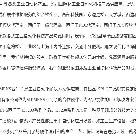
件 等各类工业自动化产品。公司国际化工业自动化科技产品供应商，是
成和硬件维护服务的综合性企业。西部科技园，东边是松江大学城，西边
子模块代理商，西门子一级代理商，西门子PLC代理商，西门子PLC模
余款各式工业自动化科技产品与此同时，我们向北5公里是余山旅游度假区
主干道将松江工业区与上海市内外连接，交通十分便利。建立现代化仓储
产品，我们以持续的服务，取得了年销售额10亿元的佳绩，凭高满意的服
的客户提供值得服务体系，我们的业务范围涉及工业自动化科技产品的设
NS西门子是工业自动化解决方案供应商，其出品的PLC产品以其稳定
海)有限公司作为SIEMENS西门子的合作伙伴，为客户提供的PLC解决
MENS西门子 ET200系列产品。ET200系列PLC是一种基于现场总线
扩展能力。该系列产品性能适用于自动化应用场景，如工业生产设备、楼
T200系列产品采用了的硬件设计和的生产工艺，保证设备在恶劣环境下的