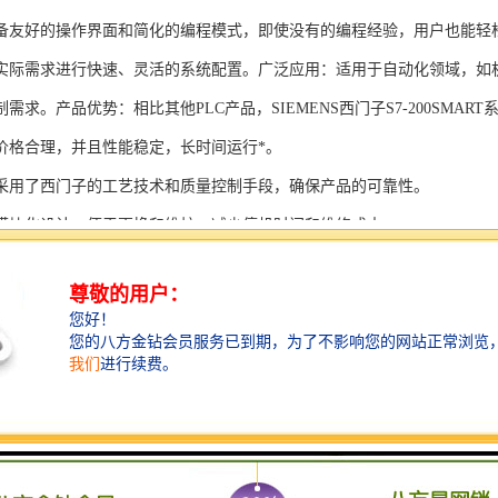
备友好的操作界面和简化的编程模式，即使没有的编程经验，用户也能轻
实际需求进行快速、灵活的系统配置。广泛应用：适用于自动化领域，如
需求。产品优势：相比其他PLC产品，SIEMENS西门子S7-200SMAR
价格合理，并且性能稳定，长时间运行*。
采用了西门子的工艺技术和质量控制手段，确保产品的可靠性。
模块化设计，便于更换和维护，减少停机时间和维修成本。
支持多种扩展模块，可满足不同应用场景的需求。
多种通信接口和编程模式可选，满足不同用户的个性化要求。
配备了完善的软件工具和技术支持，可快速部署系统，缩短项目周期。
、自动化科技和机电领域内有着到的见解。无论是提供技术咨询，还是进
S西门子PLC模块S7-300系列产品是一系列高可靠性、高性能的工控设备，
组成部分，S7-300系列产品具有以下突出特点：