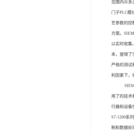
范围内众多
门子PLC
艺参数的控
方案。SIE
以实时收集
本，提增了生
严格的测试
利因素下，
SIEME
用了的技术
行器和设备
S7-120
制和数据处理