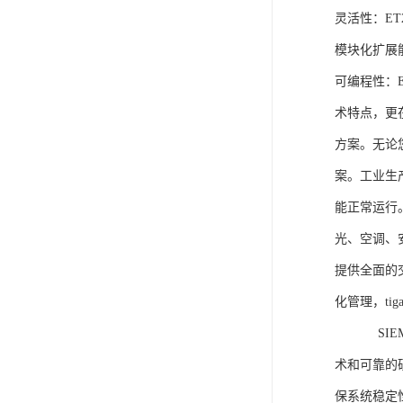
灵活性：E
模块化扩展
可编程性：
术特点，更
方案。无论
案。工业生
能正常运行
光、空调、
提供全面的
化管理，ti
SIEME
术和可靠的
保系统稳定