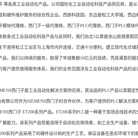
件 等各类工业自动化产品。公司国际化工业自动化科技产品供应商，是
成和硬件维护服务的综合性企业。西部科技园，东边是松江大学城，西边
子模块代理商，西门子一级代理商，西门子PLC代理商，西门子PLC模
余款各式工业自动化科技产品与此同时，我们向北5公里是余山旅游度假区
主干道将松江工业区与上海市内外连接，交通十分便利。建立现代化仓储
产品，我们以持续的服务，取得了年销售额10亿元的佳绩，凭高满意的服
的客户提供值得服务体系，我们的业务范围涉及工业自动化科技产品的设
NS西门子是工业自动化解决方案供应商，其出品的PLC产品以其稳定
海)有限公司作为SIEMENS西门子的合作伙伴，为客户提供的PLC解决
MENS西门子 ET200系列产品。ET200系列PLC是一种基于现场总线
扩展能力。该系列产品性能适用于自动化应用场景，如工业生产设备、楼
T200系列产品采用了的硬件设计和的生产工艺，保证设备在恶劣环境下的