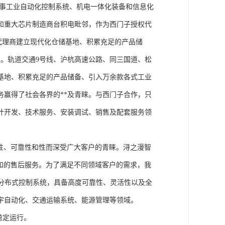
从事工业自动化控制系统、机电一体化装备和信息化
和重大芯片制造商台积电毗邻，作为西门子授权代
块代理商建立现代化仓储基地、积累充足的产品储
。轨道交通9号线、沪杭高速公路、同三国道、松
基地、积累充足的产品储备、引入万余款各式工业
务赢得了社会各界的**及青睐。与西门子合作，只
计开发、技术服务、安装调试、销售及配套服务领
性、可靠性和性而深受广大客户的青睐。浔之漫智
方案和的售后服务。为了满足不同领域客户的需求，我
技术的分布式控制系统，具备高度可靠性、灵活性以及全
宇自动化、交通运输系统、能源管理等领域。
稳定运行。