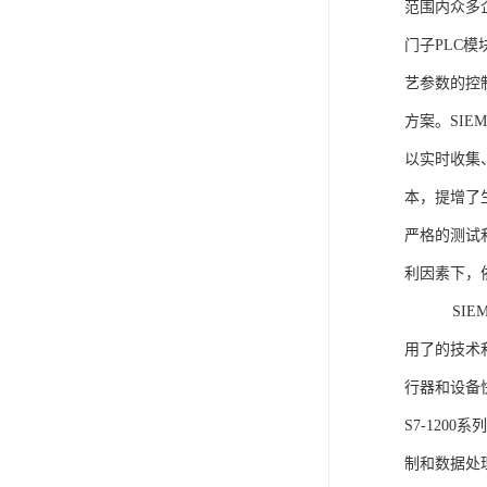
范围内众多
门子PLC
艺参数的控
方案。SIE
以实时收集
本，提增了生
严格的测试
利因素下，
SIEME
用了的技术
行器和设备
S7-120
制和数据处理