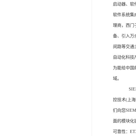
启动器、软
软件系统集
理商，西门
备、引入万
闵路等交通
自动化科技
为能给中国
域。
SIEME
控技术(上
们向您SIE
面的模块化
可靠性：E