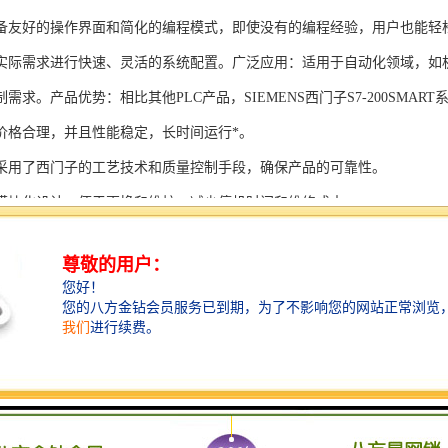
备友好的操作界面和简化的编程模式，即使没有的编程经验，用户也能轻
实际需求进行快速、灵活的系统配置。广泛应用：适用于自动化领域，如
需求。产品优势：相比其他PLC产品，SIEMENS西门子S7-200SMAR
价格合理，并且性能稳定，长时间运行*。
采用了西门子的工艺技术和质量控制手段，确保产品的可靠性。
模块化设计，便于更换和维护，减少停机时间和维修成本。
支持多种扩展模块，可满足不同应用场景的需求。
多种通信接口和编程模式可选，满足不同用户的个性化要求。
配备了完善的软件工具和技术支持，可快速部署系统，缩短项目周期。
、自动化科技和机电领域内有着到的见解。无论是提供技术咨询，还是进
S西门子PLC模块S7-300系列产品是一系列高可靠性、高性能的工控设备，
组成部分，S7-300系列产品具有以下突出特点：