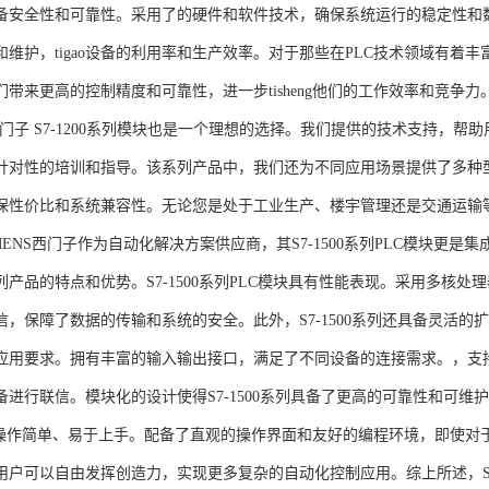
备安全性和可靠性。采用了的硬件和软件技术，确保系统运行的稳定性和
维护，tigao设备的利用率和生产效率。对于那些在PLC技术领域有着丰富经验
们带来更高的控制精度和可靠性，进一步tisheng他们的工作效率和竞争
S西门子 S7-1200系列模块也是一个理想的选择。我们提供的技术支持
针对性的培训和指导。该系列产品中，我们还为不同应用场景提供了多种
保性价比和系统兼容性。无论您是处于工业生产、楼宇管理还是交通运输
NS西门子作为自动化解决方案供应商，其S7-1500系列PLC模块更是
产品的特点和优势。S7-1500系列PLC模块具有性能表现。采用多核处理
信，保障了数据的传输和系统的安全。此外，S7-1500系列还具备灵活
应用要求。拥有丰富的输入输出接口，满足了不同设备的连接需求。，支持多种
进行联信。模块化的设计使得S7-1500系列具备了更高的可靠性和可维护
块操作简单、易于上手。配备了直观的操作界面和友好的编程环境，即使对
户可以自由发挥创造力，实现更多复杂的自动化控制应用。综上所述，SIEME