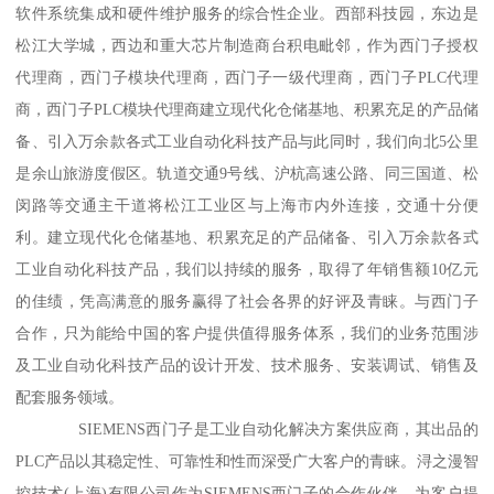
软件系统集成和硬件维护服务的综合性企业。西部科技园，东边是
松江大学城，西边和重大芯片制造商台积电毗邻，作为西门子授权
代理商，西门子模块代理商，西门子一级代理商，西门子PLC代理
商，西门子PLC模块代理商建立现代化仓储基地、积累充足的产品储
备、引入万余款各式工业自动化科技产品与此同时，我们向北5公里
是余山旅游度假区。轨道交通9号线、沪杭高速公路、同三国道、松
闵路等交通主干道将松江工业区与上海市内外连接，交通十分便
利。建立现代化仓储基地、积累充足的产品储备、引入万余款各式
工业自动化科技产品，我们以持续的服务，取得了年销售额10亿元
的佳绩，凭高满意的服务赢得了社会各界的好评及青睐。与西门子
合作，只为能给中国的客户提供值得服务体系，我们的业务范围涉
及工业自动化科技产品的设计开发、技术服务、安装调试、销售及
配套服务领域。
SIEMENS西门子是工业自动化解决方案供应商，其出品的
PLC产品以其稳定性、可靠性和性而深受广大客户的青睐。浔之漫智
控技术(上海)有限公司作为SIEMENS西门子的合作伙伴，为客户提