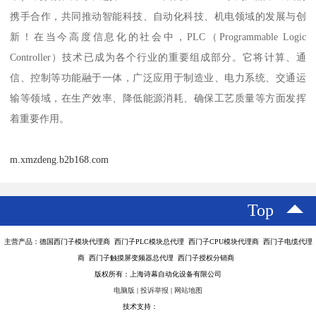
携手合作，共同推动智能科技、自动化科技、机电领域的发展与创
新！在当今高度信息化的社会中，PLC（Programmable Logic
Controller）技术已成为各个行业的重要组成部分。它将计算、通
信、控制等功能融于一体，广泛应用于制造业、电力系统、交通运
输等领域，在生产效率、降低能源消耗、确保工艺质量等方面发挥
着重要作用。
m.xmzdeng.b2b168.com
Top
主营产品：德国西门子模块代理商 西门子PLC模块总代理 西门子CPU模块代理商 西门子电缆代理
商 西门子触摸屏变频器总代理 西门子授权分销商
版权所有：上海诗幕自动化设备有限公司
电脑版
|
投诉举报
|
网站地图
技术支持：
八方资源网