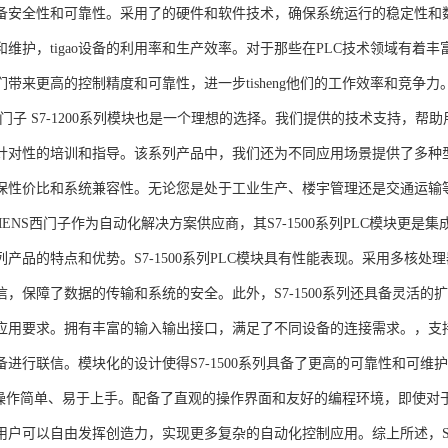
备安全性和可靠性。采用了的硬件和软件技术，确保系统运行的稳定性和
维护，tigao设备的利用率和生产效率。对于那些在PLC技术领域有着丰富经验
们带来更高的控制精度和可靠性，进一步tisheng他们的工作效率和竞争
S西门子 S7-1200系列模块也是一个理想的选择。我们提供的技术支持
针对性的培训和指导。该系列产品中，我们还为不同应用场景提供了多种
保性价比和系统兼容性。无论您是处于工业生产、楼宇管理还是交通运输
NS西门子作为自动化解决方案供应商，其S7-1500系列PLC模块更是
产品的特点和优势。S7-1500系列PLC模块具有性能表现。采用多核处理
信，保障了数据的传输和系统的安全。此外，S7-1500系列还具备灵活
应用要求。拥有丰富的输入输出接口，满足了不同设备的连接需求。，支持多种
进行联信。模块化的设计使得S7-1500系列具备了更高的可靠性和可维护
块操作简单、易于上手。配备了直观的操作界面和友好的编程环境，即使对
户可以自由发挥创造力，实现更多复杂的自动化控制应用。综上所述，SIEME