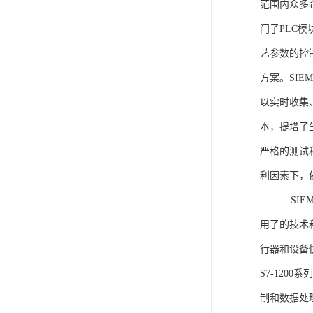
范围内众多
门子PLC
艺参数的控
方案。SIE
以实时收集
本，提增了生
严格的测试
利因素下，
SIEME
用了的技术
行器和设备
S7-120
制和数据处理