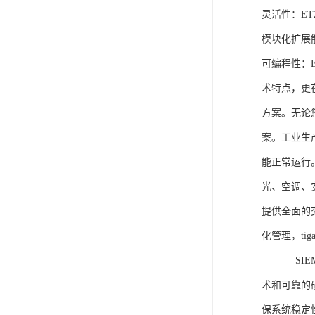
灵活性：E
模块化扩展
可编程性：
术特点，更
方案。无论
案。工业生
能正常运行
光、空调、
提供全面的
化管理，ti
SIEME
术和可靠的
保系统稳定