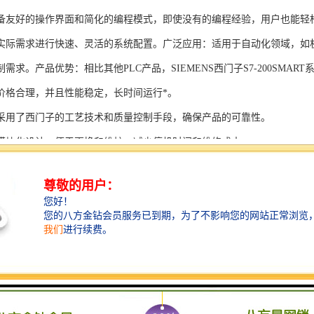
备友好的操作界面和简化的编程模式，即使没有的编程经验，用户也能轻
实际需求进行快速、灵活的系统配置。广泛应用：适用于自动化领域，如
需求。产品优势：相比其他PLC产品，SIEMENS西门子S7-200SMAR
价格合理，并且性能稳定，长时间运行*。
采用了西门子的工艺技术和质量控制手段，确保产品的可靠性。
模块化设计，便于更换和维护，减少停机时间和维修成本。
支持多种扩展模块，可满足不同应用场景的需求。
多种通信接口和编程模式可选，满足不同用户的个性化要求。
配备了完善的软件工具和技术支持，可快速部署系统，缩短项目周期。
、自动化科技和机电领域内有着到的见解。无论是提供技术咨询，还是进
S西门子PLC模块S7-300系列产品是一系列高可靠性、高性能的工控设备，
组成部分，S7-300系列产品具有以下突出特点：