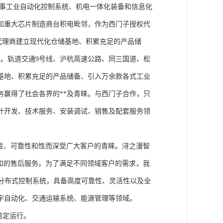
从事工业自动化控制系统、机电一体化装备和信息化
和重大芯片制造商台积电毗邻，作为西门子授权代
块代理商建立现代化仓储基地、积累充足的产品储
。轨道交通9号线、沪杭高速公路、同三国道、松
基地、积累充足的产品储备、引入万余款各式工业
务赢得了社会各界的**及青睐。与西门子合作，只
计开发、技术服务、安装调试、销售及配套服务领
性、可靠性和性而深受广大客户的青睐。浔之漫智
方案和的售后服务。为了满足不同领域客户的需求，我
技术的分布式控制系统，具备高度可靠性、灵活性以及全
宇自动化、交通运输系统、能源管理等领域。
稳定运行。