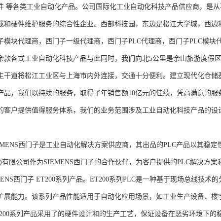
件 等各类工业自动化产品。公司国际化工业自动化科技产品供应商，是
成和硬件维护服务的综合性企业。西部科技园，东边是松江大学城，西边
子模块代理商，西门子一级代理商，西门子PLC代理商，西门子PLC模
余款各式工业自动化科技产品与此同时，我们向北5公里是余山旅游度假区
主干道将松江工业区与上海市内外连接，交通十分便利。建立现代化仓储
产品，我们以持续的服务，取得了年销售额10亿元的佳绩，凭高满意的服
的客户提供值得服务体系，我们的业务范围涉及工业自动化科技产品的设
NS西门子是工业自动化解决方案供应商，其出品的PLC产品以其稳定
海)有限公司作为SIEMENS西门子的合作伙伴，为客户提供的PLC解决
MENS西门子 ET200系列产品。ET200系列PLC是一种基于现场总线
扩展能力。该系列产品性能适用于自动化应用场景，如工业生产设备、楼
T200系列产品采用了的硬件设计和的生产工艺，保证设备在恶劣环境下的