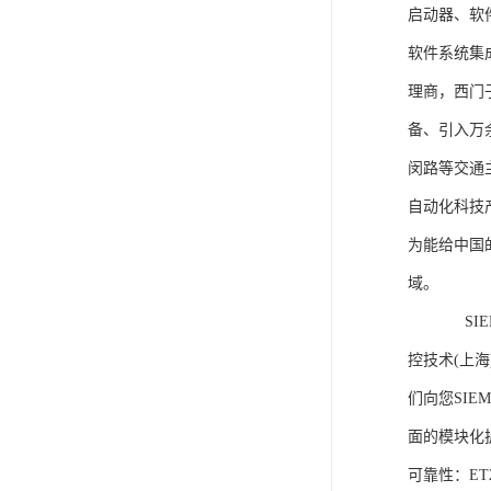
启动器、软
软件系统集
理商，西门
备、引入万
闵路等交通
自动化科技
为能给中国
域。
SIEME
控技术(上
们向您SIE
面的模块化
可靠性：E