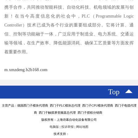
携手合作，共同推动智能科技、自动化科技、机电领域的发展与创
新！在当今高度信息化的社会中，PLC（Programmable Logic
Controller）技术已成为各个行业的重要组成部分。它将计算、通
信、控制等功能融于一体，广泛应用于制造业、电力系统、交通运
输等领域，在生产效率、降低能源消耗、确保工艺质量等方面发挥
着重要作用。
m.xmzdeng.b2b168.com
Top
主营产品：德国西门子模块代理商 西门子PLC模块总代理 西门子CPU模块代理商 西门子电缆代理
商 西门子触摸屏变频器总代理 西门子授权分销商
版权所有：上海诗幕自动化设备有限公司
电脑版
|
投诉举报
|
网站地图
技术支持：
八方资源网