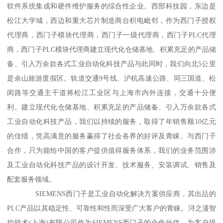
软件系统集成和硬件维护服务的综合性企业。西部科技园，东边是
松江大学城，西边和重大芯片制造商台积电毗邻，作为西门子授权
代理商，西门子模块代理商，西门子一级代理商，西门子PLC代理
商，西门子PLC模块代理商建立现代化仓储基地、积累充足的产品储
备、引入万余款各式工业自动化科技产品与此同时，我们向北5公里
是余山旅游度假区。轨道交通9号线、沪杭高速公路、同三国道、松
闵路等交通主干道将松江工业区与上海市内外连接，交通十分便
利。建立现代化仓储基地、积累充足的产品储备、引入万余款各式
工业自动化科技产品，我们以持续的服务，取得了年销售额10亿元
的佳绩，凭高满意的服务赢得了社会各界的好评及青睐。与西门子
合作，只为能给中国的客户提供值得服务体系，我们的业务范围涉
及工业自动化科技产品的设计开发、技术服务、安装调试、销售及
配套服务领域。
SIEMENS西门子是工业自动化解决方案供应商，其出品的
PLC产品以其稳定性、可靠性和性而深受广大客户的青睐。浔之漫智
控技术(上海)有限公司作为SIEMENS西门子的合作伙伴，为客户提