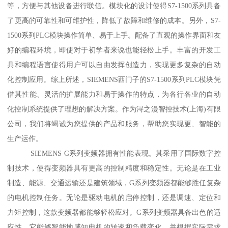
等，方便与其他设备进行联信。模块化的设计使得S7-1500系列具备
了更高的可靠性和可维护性，降低了故障和维修的成本。另外，S7-
1500系列PLC模块操作简单、易于上手。配备了直观的操作界面和友
好的编程环境，即使对于初学者来说也能轻松上手。丰富的开发工
具和编程语言使得用户可以自由发挥创造力，实现更多复杂的自动
化控制应用。综上所述，SIEMENS西门子的S7-1500系列PLC模块凭
借其性能、灵活的扩展能力和易于操作的特点，为各行各业的自动
化控制系统提供了理想的解决方案。作为浔之漫智控技术(上海)有限
公司，我们将竭诚为您提供的产品和服务，帮助您实现更、智能的
生产运作。
SIEMENS G系列变频器拥有性能表现。其采用了国际数字控
制技术，使得变频器具有更高的控制精度和稳定性。无论是在工业
制造、能源、交通运输还是建筑领域，G系列变频器都能够胜任复杂
的电机控制任务。无论是驱动电机的启停控制，还是调速、定位和
力矩控制，这款变频器都能够轻松应对。G系列变频器具备出色的适
应性。它能够智能地感知电机的转速和负载变化，并根据实际需求