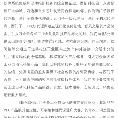
软件系统集成和硬件维护服务的综合性企业。西部科技园，东边是
松江大学城，西边和重大芯片制造商台积电毗邻，作为西门子授权
代理商，西门子模块代理商，西门子一级代理商，西门子PLC代理
商，西门子PLC模块代理商建立现代化仓储基地、积累充足的产品储
备、引入万余款各式工业自动化科技产品与此同时，我们向北5公里
是余山旅游度假区。轨道交通9号线、沪杭高速公路、同三国道、松
闵路等交通主干道将松江工业区与上海市内外连接，交通十分便
利。建立现代化仓储基地、积累充足的产品储备、引入万余款各式
工业自动化科技产品，我们以持续的服务，取得了年销售额10亿元
的佳绩，凭高满意的服务赢得了社会各界的好评及青睐。与西门子
合作，只为能给中国的客户提供值得服务体系，我们的业务范围涉
及工业自动化科技产品的设计开发、技术服务、安装调试、销售及
配套服务领域。
SIEMENS西门子是工业自动化解决方案供应商，其出品的
PLC产品以其稳定性、可靠性和性而深受广大客户的青睐。浔之漫智
控技术(上海)有限公司作为SIEMENS西门子的合作伙伴，为客户提