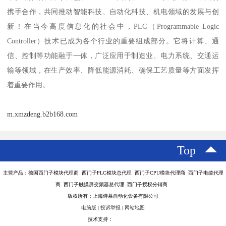
携手合作，共同推动智能科技、自动化科技、机电领域的发展与创
新！在当今高度信息化的社会中，PLC（Programmable Logic
Controller）技术已成为各个行业的重要组成部分。它将计算、通
信、控制等功能融于一体，广泛应用于制造业、电力系统、交通运
输等领域，在生产效率、降低能源消耗、确保工艺质量等方面发挥
着重要作用。
m.xmzdeng.b2b168.com
Top
主营产品：德国西门子模块代理商 西门子PLC模块总代理 西门子CPU模块代理商 西门子电缆代理
商 西门子触摸屏变频器总代理 西门子授权分销商
版权所有：上海诗幕自动化设备有限公司
电脑版
|
投诉举报
|
网站地图
技术支持：
八方资源网