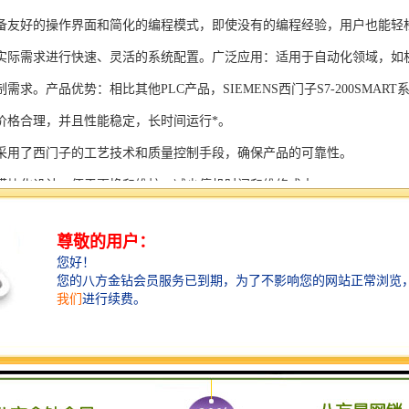
备友好的操作界面和简化的编程模式，即使没有的编程经验，用户也能轻
实际需求进行快速、灵活的系统配置。广泛应用：适用于自动化领域，如
需求。产品优势：相比其他PLC产品，SIEMENS西门子S7-200SMAR
价格合理，并且性能稳定，长时间运行*。
采用了西门子的工艺技术和质量控制手段，确保产品的可靠性。
模块化设计，便于更换和维护，减少停机时间和维修成本。
支持多种扩展模块，可满足不同应用场景的需求。
多种通信接口和编程模式可选，满足不同用户的个性化要求。
配备了完善的软件工具和技术支持，可快速部署系统，缩短项目周期。
、自动化科技和机电领域内有着到的见解。无论是提供技术咨询，还是进
S西门子PLC模块S7-300系列产品是一系列高可靠性、高性能的工控设备，
组成部分，S7-300系列产品具有以下突出特点：