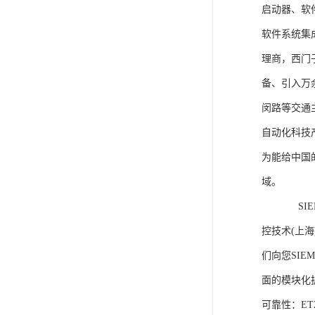
启动器、软
软件系统集
理商，西门
备、引入万
闵路等交通
自动化科技
为能给中国
域。
SIEME
控技术(上
们向您SIE
面的模块化
可靠性：E