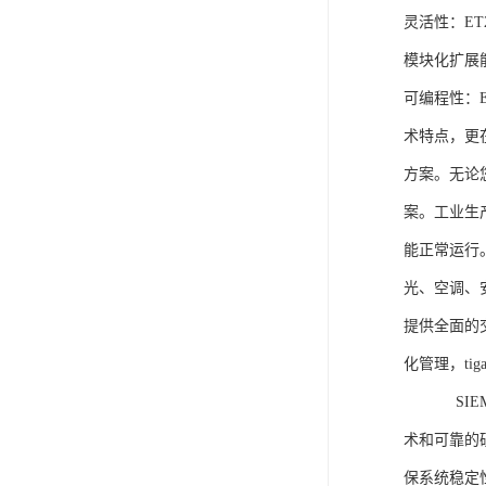
灵活性：E
模块化扩展
可编程性：
术特点，更
方案。无论
案。工业生
能正常运行
光、空调、
提供全面的
化管理，ti
SIEME
术和可靠的
保系统稳定