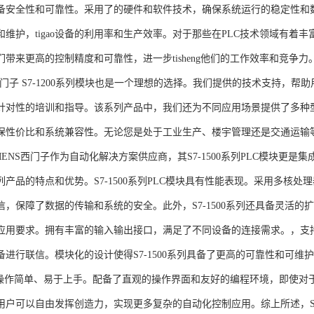
备安全性和可靠性。采用了的硬件和软件技术，确保系统运行的稳定性和
维护，tigao设备的利用率和生产效率。对于那些在PLC技术领域有着丰富经验
们带来更高的控制精度和可靠性，进一步tisheng他们的工作效率和竞争
S西门子 S7-1200系列模块也是一个理想的选择。我们提供的技术支持
针对性的培训和指导。该系列产品中，我们还为不同应用场景提供了多种
保性价比和系统兼容性。无论您是处于工业生产、楼宇管理还是交通运输
NS西门子作为自动化解决方案供应商，其S7-1500系列PLC模块更是
产品的特点和优势。S7-1500系列PLC模块具有性能表现。采用多核处理
信，保障了数据的传输和系统的安全。此外，S7-1500系列还具备灵活
应用要求。拥有丰富的输入输出接口，满足了不同设备的连接需求。，支持多种
进行联信。模块化的设计使得S7-1500系列具备了更高的可靠性和可维护
块操作简单、易于上手。配备了直观的操作界面和友好的编程环境，即使对
户可以自由发挥创造力，实现更多复杂的自动化控制应用。综上所述，SIEME