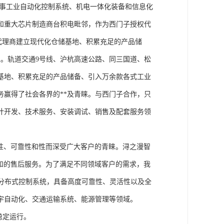
从事工业自动化控制系统、机电一体化装备和信息化
和重大芯片制造商台积电毗邻，作为西门子授权代
块代理商建立现代化仓储基地、积累充足的产品储
。轨道交通9号线、沪杭高速公路、同三国道、松
基地、积累充足的产品储备、引入万余款各式工业
务赢得了社会各界的**及青睐。与西门子合作，只
计开发、技术服务、安装调试、销售及配套服务领
性、可靠性和性而深受广大客户的青睐。浔之漫智
方案和的售后服务。为了满足不同领域客户的需求，我
技术的分布式控制系统，具备高度可靠性、灵活性以及全
宇自动化、交通运输系统、能源管理等领域。
稳定运行。