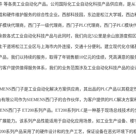
件 等各类工业自动化产品。公司国际化工业自动化科技产品供应商，是
成和硬件维护服务的综合性企业。西部科技园，东边是松江大学城，西边
子模块代理商，西门子一级代理商，西门子PLC代理商，西门子PLC模
余款各式工业自动化科技产品与此同时，我们向北5公里是余山旅游度假区
主干道将松江工业区与上海市内外连接，交通十分便利。建立现代化仓储
产品，我们以持续的服务，取得了年销售额10亿元的佳绩，凭高满意的服
的客户提供值得服务体系，我们的业务范围涉及工业自动化科技产品的设
NS西门子是工业自动化解决方案供应商，其出品的PLC产品以其稳定
海)有限公司作为SIEMENS西门子的合作伙伴，为客户提供的PLC解决
MENS西门子 ET200系列产品。ET200系列PLC是一种基于现场总线
扩展能力。该系列产品性能适用于自动化应用场景，如工业生产设备、楼
T200系列产品采用了的硬件设计和的生产工艺，保证设备在恶劣环境下的