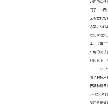
范围内众多
门子PLC
艺参数的控
方案。SIE
以实时收集
本，提增了生
严格的测试
利因素下，
SIEME
用了的技术
行器和设备
S7-120
制和数据处理