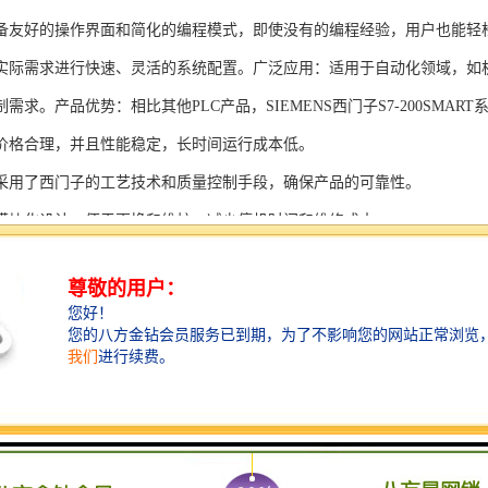
备友好的操作界面和简化的编程模式，即使没有的编程经验，用户也能轻
实际需求进行快速、灵活的系统配置。广泛应用：适用于自动化领域，如
需求。产品优势：相比其他PLC产品，SIEMENS西门子S7-200SMAR
价格合理，并且性能稳定，长时间运行成本低。
采用了西门子的工艺技术和质量控制手段，确保产品的可靠性。
模块化设计，便于更换和维护，减少停机时间和维修成本。
支持多种扩展模块，可满足不同应用场景的需求。
多种通信接口和编程模式可选，满足不同用户的个性化要求。
配备了完善的软件工具和技术支持，可快速部署系统，缩短项目周期。
、自动化科技和机电领域内有着到的见解。无论是提供技术咨询，还是进
S西门子PLC模块S7-300系列产品是一系列高可靠性、高性能的工控设备，
组成部分，S7-300系列产品具有以下突出特点：