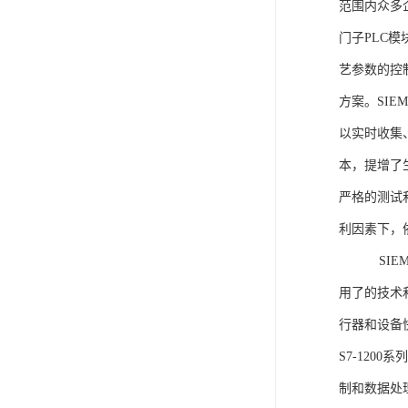
范围内众多
门子PLC
艺参数的控
方案。SIE
以实时收集
本，提增了生
严格的测试
利因素下，
SIEME
用了的技术
行器和设备
S7-120
制和数据处理