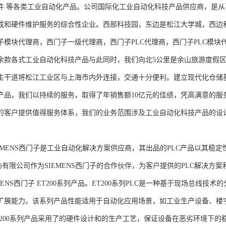
件 等各类工业自动化产品。公司国际化工业自动化科技产品供应商，是
成和硬件维护服务的综合性企业。西部科技园，东边是松江大学城，西边
子模块代理商，西门子一级代理商，西门子PLC代理商，西门子PLC模
余款各式工业自动化科技产品与此同时，我们向北5公里是余山旅游度假区
主干道将松江工业区与上海市内外连接，交通十分便利。建立现代化仓储
产品，我们以持续的服务，取得了年销售额10亿元的佳绩，凭高满意的服
的客户提供值得服务体系，我们的业务范围涉及工业自动化科技产品的设
NS西门子是工业自动化解决方案供应商，其出品的PLC产品以其稳定
海)有限公司作为SIEMENS西门子的合作伙伴，为客户提供的PLC解决
MENS西门子 ET200系列产品。ET200系列PLC是一种基于现场总线
扩展能力。该系列产品性能适用于自动化应用场景，如工业生产设备、楼
T200系列产品采用了的硬件设计和的生产工艺，保证设备在恶劣环境下的