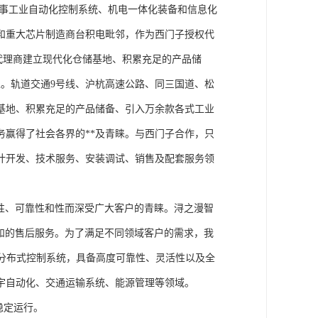
从事工业自动化控制系统、机电一体化装备和信息化
和重大芯片制造商台积电毗邻，作为西门子授权代
块代理商建立现代化仓储基地、积累充足的产品储
。轨道交通9号线、沪杭高速公路、同三国道、松
基地、积累充足的产品储备、引入万余款各式工业
务赢得了社会各界的**及青睐。与西门子合作，只
计开发、技术服务、安装调试、销售及配套服务领
性、可靠性和性而深受广大客户的青睐。浔之漫智
方案和的售后服务。为了满足不同领域客户的需求，我
技术的分布式控制系统，具备高度可靠性、灵活性以及全
宇自动化、交通运输系统、能源管理等领域。
稳定运行。