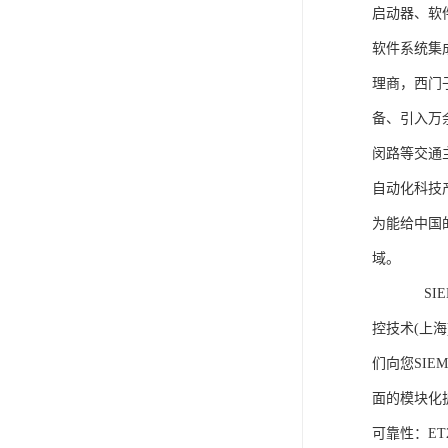
启动器、软
软件系统集
理商，西门
备、引入万
闵路等交通
自动化科技
为能给中国
域。
SIEME
控技术(上
们向您SIE
面的模块化
可靠性：E