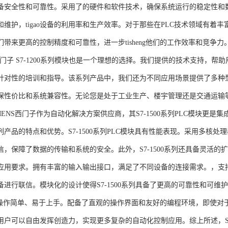
备安全性和可靠性。采用了的硬件和软件技术，确保系统运行的稳定性和
维护，tigao设备的利用率和生产效率。对于那些在PLC技术领域有着丰富经验
们带来更高的控制精度和可靠性，进一步tisheng他们的工作效率和竞争
S西门子 S7-1200系列模块也是一个理想的选择。我们提供的技术支持
针对性的培训和指导。该系列产品中，我们还为不同应用场景提供了多种
保性价比和系统兼容性。无论您是处于工业生产、楼宇管理还是交通运输
NS西门子作为自动化解决方案供应商，其S7-1500系列PLC模块更是
产品的特点和优势。S7-1500系列PLC模块具有性能表现。采用多核处理
信，保障了数据的传输和系统的安全。此外，S7-1500系列还具备灵活
应用要求。拥有丰富的输入输出接口，满足了不同设备的连接需求。，支持多种
进行联信。模块化的设计使得S7-1500系列具备了更高的可靠性和可维护
块操作简单、易于上手。配备了直观的操作界面和友好的编程环境，即使对
户可以自由发挥创造力，实现更多复杂的自动化控制应用。综上所述，SIEME