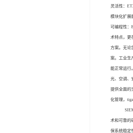
灵活性：E
模块化扩展
可编程性：
术特点，更
方案。无论
案。工业生
能正常运行
光、空调、
提供全面的
化管理，ti
SIEME
术和可靠的
保系统稳定