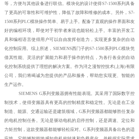
等，方便与其他设备进行联信。模块化的设计使得S7-1500系列具备
了更高的可靠性和可维护性，降低了故障和维修的成本。另外，S7-
1500系列PLC模块操作简单、易于上手。配备了直观的操作界面和友
好的编程环境，即使对于初学者来说也能轻松上手。丰富的开发工
具和编程语言使得用户可以自由发挥创造力，实现更多复杂的自动
化控制应用。综上所述，SIEMENS西门子的S7-1500系列PLC模块凭
借其性能、灵活的扩展能力和易于操作的特点，为各行各业的自动
化控制系统提供了理想的解决方案。作为浔之漫智控技术(上海)有限
公司，我们将竭诚为您提供的产品和服务，帮助您实现更、智能的
生产运作。
SIEMENS G系列变频器拥有性能表现。其采用了国际数字控
制技术，使得变频器具有更高的控制精度和稳定性。无论是在工业
制造、能源、交通运输还是建筑领域，G系列变频器都能够胜任复杂
的电机控制任务。无论是驱动电机的启停控制，还是调速、定位和
力矩控制，这款变频器都能够轻松应对。G系列变频器具备出色的适
应性。它能够智能地感知电机的转速和负载变化，并根据实际需求