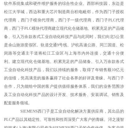
软件系统集成和硬件维护服务的综合性企业。西部科技园，东边是
松江大学城，西边和重大芯片制造商台积电毗邻，作为西门子授权
代理商，西门子模块代理商，西门子一级代理商，西门子PLC代理
商，西门子PLC模块代理商建立现代化仓储基地、积累充足的产品储
备、引入万余款各式工业自动化科技产品与此同时，我们向北5公里
是余山旅游度假区。轨道交通9号线、沪杭高速公路、同三国道、松
闵路等交通主干道将松江工业区与上海市内外连接，交通十分便
利。建立现代化仓储基地、积累充足的产品储备、引入万余款各式
工业自动化科技产品，我们以持续的服务，取得了年销售额10亿元
的佳绩，凭高满意的服务赢得了社会各界的好评及青睐。与西门子
合作，只为能给中国的客户提供值得服务体系，我们的业务范围涉
及工业自动化科技产品的设计开发、技术服务、安装调试、销售及
配套服务领域。
SIEMENS西门子是工业自动化解决方案供应商，其出品的
PLC产品以其稳定性、可靠性和性而深受广大客户的青睐。浔之漫智
控技术(上海)有限公司作为SIEMENS西门子的合作伙伴，为客户提