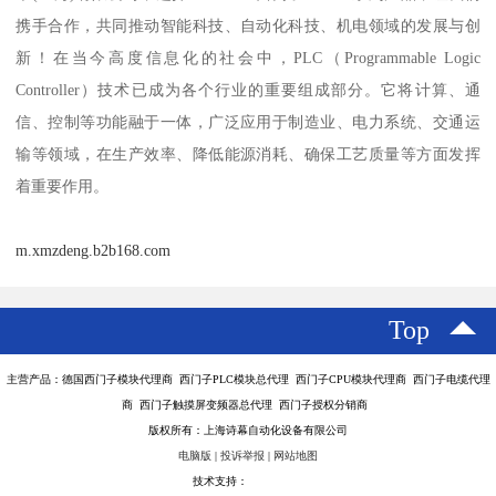
携手合作，共同推动智能科技、自动化科技、机电领域的发展与创
新！在当今高度信息化的社会中，PLC（Programmable Logic
Controller）技术已成为各个行业的重要组成部分。它将计算、通
信、控制等功能融于一体，广泛应用于制造业、电力系统、交通运
输等领域，在生产效率、降低能源消耗、确保工艺质量等方面发挥
着重要作用。
m.xmzdeng.b2b168.com
Top
主营产品：德国西门子模块代理商 西门子PLC模块总代理 西门子CPU模块代理商 西门子电缆代理
商 西门子触摸屏变频器总代理 西门子授权分销商
版权所有：上海诗幕自动化设备有限公司
电脑版
|
投诉举报
|
网站地图
技术支持：
八方资源网