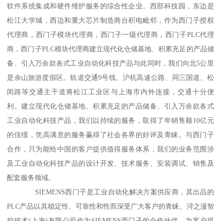
软件系统集成和硬件维护服务的综合性企业。西部科技园，东边是
松江大学城，西边和重大芯片制造商台积电毗邻，作为西门子授权
代理商，西门子模块代理商，西门子一级代理商，西门子PLC代理
商，西门子PLC模块代理商建立现代化仓储基地、积累充足的产品储
备、引入万余款各式工业自动化科技产品与此同时，我们向北5公里
是余山旅游度假区。轨道交通9号线、沪杭高速公路、同三国道、松
闵路等交通主干道将松江工业区与上海市内外连接，交通十分便
利。建立现代化仓储基地、积累充足的产品储备、引入万余款各式
工业自动化科技产品，我们以持续的服务，取得了年销售额10亿元
的佳绩，凭高满意的服务赢得了社会各界的好评及青睐。与西门子
合作，只为能给中国的客户提供值得服务体系，我们的业务范围涉
及工业自动化科技产品的设计开发、技术服务、安装调试、销售及
配套服务领域。
SIEMENS西门子是工业自动化解决方案供应商，其出品的
PLC产品以其稳定性、可靠性和性而深受广大客户的青睐。浔之漫智
控技术(上海)有限公司作为SIEMENS西门子的合作伙伴，为客户提