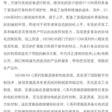
等，方便与其他设备进行联信。模块化的设计使得S7-1500系列具备
了更高的可靠性和可维护性，降低了故障和维修的成本。另外，S7-
1500系列PLC模块操作简单、易于上手。配备了直观的操作界面和友
好的编程环境，即使对于初学者来说也能轻松上手。丰富的开发工
具和编程语言使得用户可以自由发挥创造力，实现更多复杂的自动
化控制应用。综上所述，SIEMENS西门子的S7-1500系列PLC模块凭
借其性能、灵活的扩展能力和易于操作的特点，为各行各业的自动
化控制系统提供了理想的解决方案。作为浔之漫智控技术(上海)有限
公司，我们将竭诚为您提供的产品和服务，帮助您实现更、智能的
生产运作。
SIEMENS G系列变频器拥有性能表现。其采用了国际数字控
制技术，使得变频器具有更高的控制精度和稳定性。无论是在工业
制造、能源、交通运输还是建筑领域，G系列变频器都能够胜任复杂
的电机控制任务。无论是驱动电机的启停控制，还是调速、定位和
力矩控制，这款变频器都能够轻松应对。G系列变频器具备出色的适
应性。它能够智能地感知电机的转速和负载变化，并根据实际需求