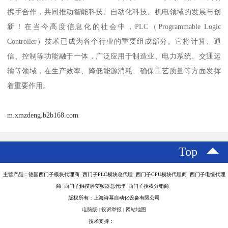
携手合作，共同推动智能科技、自动化科技、机电领域的发展与创
新！在当今高度信息化的社会中，PLC（Programmable Logic
Controller）技术已成为各个行业的重要组成部分。它将计算、通
信、控制等功能融于一体，广泛应用于制造业、电力系统、交通运
输等领域，在生产效率、降低能源消耗、确保工艺质量等方面发挥
着重要作用。
m.xmzdeng.b2b168.com
Top
主营产品：德国西门子模块代理商 西门子PLC模块总代理 西门子CPU模块代理商 西门子电缆代理
商 西门子触摸屏变频器总代理 西门子授权分销商
版权所有：上海诗幕自动化设备有限公司
电脑版
|
投诉举报
|
网站地图
技术支持：
八方资源网