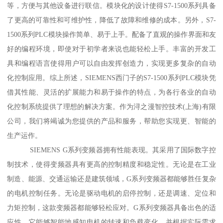
等，方便与其他设备进行联信。模块化的设计使得S7-1500系列具备
了更高的可靠性和可维护性，降低了故障和维修的成本。另外，S7-
1500系列PLC模块操作简单、易于上手。配备了直观的操作界面和友
好的编程环境，即使对于初学者来说也能轻松上手。丰富的开发工
具和编程语言使得用户可以自由发挥创造力，实现更多复杂的自动
化控制应用。综上所述，SIEMENS西门子的S7-1500系列PLC模块凭
借其性能、灵活的扩展能力和易于操作的特点，为各行各业的自动
化控制系统提供了理想的解决方案。作为浔之漫智控技术(上海)有限
公司，我们将竭诚为您提供的产品和服务，帮助您实现更、智能的
生产运作。
SIEMENS G系列变频器拥有性能表现。其采用了国际数字控
制技术，使得变频器具有更高的控制精度和稳定性。无论是在工业
制造、能源、交通运输还是建筑领域，G系列变频器都能够胜任复杂
的电机控制任务。无论是驱动电机的启停控制，还是调速、定位和
力矩控制，这款变频器都能够轻松应对。G系列变频器具备出色的适
应性。它能够智能地感知电机的转速和负载变化，并根据实际需求