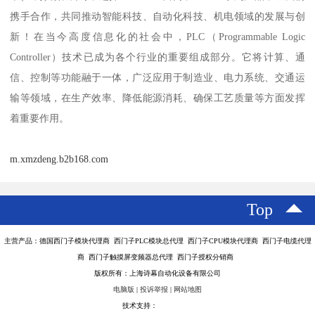
携手合作，共同推动智能科技、自动化科技、机电领域的发展与创
新！在当今高度信息化的社会中，PLC（Programmable Logic
Controller）技术已成为各个行业的重要组成部分。它将计算、通
信、控制等功能融于一体，广泛应用于制造业、电力系统、交通运
输等领域，在生产效率、降低能源消耗、确保工艺质量等方面发挥
着重要作用。
m.xmzdeng.b2b168.com
Top
主营产品：德国西门子模块代理商 西门子PLC模块总代理 西门子CPU模块代理商 西门子电缆代理
商 西门子触摸屏变频器总代理 西门子授权分销商
版权所有：上海诗幕自动化设备有限公司
电脑版
|
投诉举报
|
网站地图
技术支持：
八方资源网