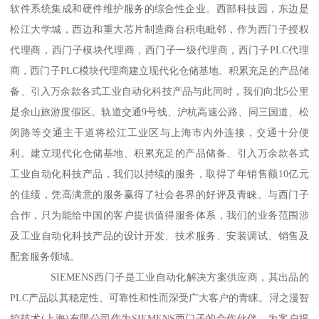
软件系统集成和硬件维护服务的综合性企业。西部科技园，东边是
松江大学城，西边和重大芯片制造商台积电毗邻，作为西门子授权
代理商，西门子模块代理商，西门子一级代理商，西门子PLC代理
商，西门子PLC模块代理商建立现代化仓储基地、积累充足的产品储
备、引入万余款各式工业自动化科技产品与此同时，我们向北5公里
是余山旅游度假区。轨道交通9号线、沪杭高速公路、同三国道、松
闵路等交通主干道将松江工业区与上海市内外连接，交通十分便
利。建立现代化仓储基地、积累充足的产品储备、引入万余款各式
工业自动化科技产品，我们以持续的服务，取得了年销售额10亿元
的佳绩，凭高满意的服务赢得了社会各界的好评及青睐。与西门子
合作，只为能给中国的客户提供值得服务体系，我们的业务范围涉
及工业自动化科技产品的设计开发、技术服务、安装调试、销售及
配套服务领域。
SIEMENS西门子是工业自动化解决方案供应商，其出品的
PLC产品以其稳定性、可靠性和性而深受广大客户的青睐。浔之漫智
控技术(上海)有限公司作为SIEMENS西门子的合作伙伴，为客户提