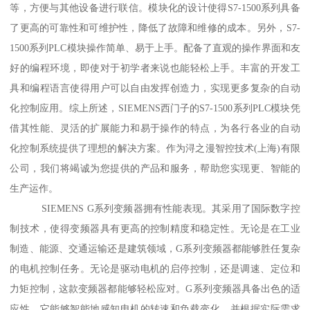
等，方便与其他设备进行联信。模块化的设计使得S7-1500系列具备
了更高的可靠性和可维护性，降低了故障和维修的成本。另外，S7-
1500系列PLC模块操作简单、易于上手。配备了直观的操作界面和友
好的编程环境，即使对于初学者来说也能轻松上手。丰富的开发工
具和编程语言使得用户可以自由发挥创造力，实现更多复杂的自动
化控制应用。综上所述，SIEMENS西门子的S7-1500系列PLC模块凭
借其性能、灵活的扩展能力和易于操作的特点，为各行各业的自动
化控制系统提供了理想的解决方案。作为浔之漫智控技术(上海)有限
公司，我们将竭诚为您提供的产品和服务，帮助您实现更、智能的
生产运作。
SIEMENS G系列变频器拥有性能表现。其采用了国际数字控
制技术，使得变频器具有更高的控制精度和稳定性。无论是在工业
制造、能源、交通运输还是建筑领域，G系列变频器都能够胜任复杂
的电机控制任务。无论是驱动电机的启停控制，还是调速、定位和
力矩控制，这款变频器都能够轻松应对。G系列变频器具备出色的适
应性。它能够智能地感知电机的转速和负载变化，并根据实际需求