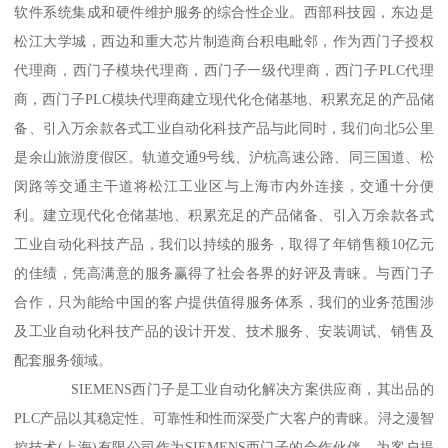
软件系统集成和硬件维护服务的综合性企业。西部科技园，东边是
松江大学城，西边和重大芯片制造商台积电毗邻，作为西门子授权
代理商，西门子模块代理商，西门子一级代理商，西门子PLC代理
商，西门子PLC模块代理商建立现代化仓储基地、积累充足的产品储
备、引入万余款各式工业自动化科技产品与此同时，我们向北5公里
是余山旅游度假区。轨道交通9号线、沪杭高速公路、同三国道、松
闵路等交通主干道将松江工业区与上海市内外连接，交通十分便
利。建立现代化仓储基地、积累充足的产品储备、引入万余款各式
工业自动化科技产品，我们以持续的服务，取得了年销售额10亿元
的佳绩，凭高满意的服务赢得了社会各界的好评及青睐。与西门子
合作，只为能给中国的客户提供值得服务体系，我们的业务范围涉
及工业自动化科技产品的设计开发、技术服务、安装调试、销售及
配套服务领域。
SIEMENS西门子是工业自动化解决方案供应商，其出品的
PLC产品以其稳定性、可靠性和性而深受广大客户的青睐。浔之漫智
控技术(上海)有限公司作为SIEMENS西门子的合作伙伴，为客户提