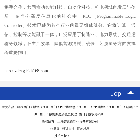
携手合作，共同推动智能科技、自动化科技、机电领域的发展与创
新！在当今高度信息化的社会中，PLC（Programmable Logic
Controller）技术已成为各个行业的重要组成部分。它将计算、通
信、控制等功能融于一体，广泛应用于制造业、电力系统、交通运
输等领域，在生产效率、降低能源消耗、确保工艺质量等方面发挥
着重要作用。
m.xmzdeng.b2b168.com
Top
主营产品：德国西门子模块代理商 西门子PLC模块总代理 西门子CPU模块代理商 西门子电缆代理
商 西门子触摸屏变频器总代理 西门子授权分销商
版权所有：上海诗幕自动化设备有限公司
电脑版
|
投诉举报
|
网站地图
技术支持：
八方资源网