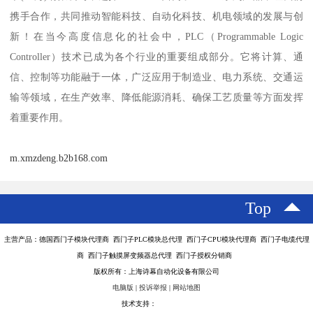
携手合作，共同推动智能科技、自动化科技、机电领域的发展与创
新！在当今高度信息化的社会中，PLC（Programmable Logic
Controller）技术已成为各个行业的重要组成部分。它将计算、通
信、控制等功能融于一体，广泛应用于制造业、电力系统、交通运
输等领域，在生产效率、降低能源消耗、确保工艺质量等方面发挥
着重要作用。
m.xmzdeng.b2b168.com
Top
主营产品：德国西门子模块代理商 西门子PLC模块总代理 西门子CPU模块代理商 西门子电缆代理
商 西门子触摸屏变频器总代理 西门子授权分销商
版权所有：上海诗幕自动化设备有限公司
电脑版
|
投诉举报
|
网站地图
技术支持：
八方资源网