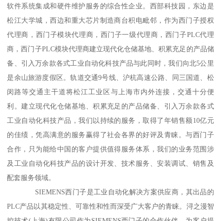
软件系统集成和硬件维护服务的综合性企业。西部科技园，东边是
松江大学城，西边和重大芯片制造商台积电毗邻，作为西门子授权
代理商，西门子模块代理商，西门子一级代理商，西门子PLC代理
商，西门子PLC模块代理商建立现代化仓储基地、积累充足的产品储
备、引入万余款各式工业自动化科技产品与此同时，我们向北5公里
是余山旅游度假区。轨道交通9号线、沪杭高速公路、同三国道、松
闵路等交通主干道将松江工业区与上海市内外连接，交通十分便
利。建立现代化仓储基地、积累充足的产品储备、引入万余款各式
工业自动化科技产品，我们以持续的服务，取得了年销售额10亿元
的佳绩，凭高满意的服务赢得了社会各界的好评及青睐。与西门子
合作，只为能给中国的客户提供值得服务体系，我们的业务范围涉
及工业自动化科技产品的设计开发、技术服务、安装调试、销售及
配套服务领域。
SIEMENS西门子是工业自动化解决方案供应商，其出品的
PLC产品以其稳定性、可靠性和性而深受广大客户的青睐。浔之漫智
控技术(上海)有限公司作为SIEMENS西门子的合作伙伴，为客户提