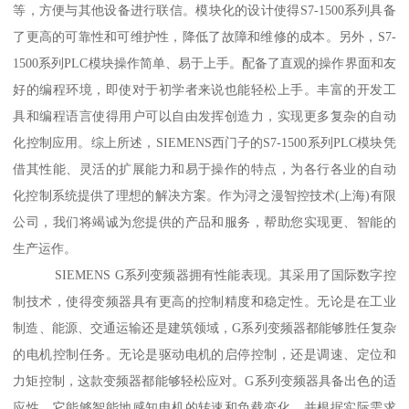
等，方便与其他设备进行联信。模块化的设计使得S7-1500系列具备
了更高的可靠性和可维护性，降低了故障和维修的成本。另外，S7-
1500系列PLC模块操作简单、易于上手。配备了直观的操作界面和友
好的编程环境，即使对于初学者来说也能轻松上手。丰富的开发工
具和编程语言使得用户可以自由发挥创造力，实现更多复杂的自动
化控制应用。综上所述，SIEMENS西门子的S7-1500系列PLC模块凭
借其性能、灵活的扩展能力和易于操作的特点，为各行各业的自动
化控制系统提供了理想的解决方案。作为浔之漫智控技术(上海)有限
公司，我们将竭诚为您提供的产品和服务，帮助您实现更、智能的
生产运作。
SIEMENS G系列变频器拥有性能表现。其采用了国际数字控
制技术，使得变频器具有更高的控制精度和稳定性。无论是在工业
制造、能源、交通运输还是建筑领域，G系列变频器都能够胜任复杂
的电机控制任务。无论是驱动电机的启停控制，还是调速、定位和
力矩控制，这款变频器都能够轻松应对。G系列变频器具备出色的适
应性。它能够智能地感知电机的转速和负载变化，并根据实际需求