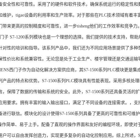
备安全性和可靠性。采用了的硬件和软件技术，确保系统运行的稳定性和
维护，tigao设备的利用率和生产效率。对于那些在PLC技术领域有着丰富经验
们带来更高的控制精度和可靠性，进一步tisheng他们的工作效率和竞争
S西门子 S7-1200系列模块也是一个理想的选择。我们提供的技术支持
针对性的培训和指导。该系列产品中，我们还为不同应用场景提供了多种
保性价比和系统兼容性。无论您是处于工业生产、楼宇管理还是交通运输
NS西门子作为自动化解决方案供应商，其S7-1500系列PLC模块更是
产品的特点和优势。S7-1500系列PLC模块具有性能表现。采用多核处理
信，保障了数据的传输和系统的安全。此外，S7-1500系列还具备灵活
应用要求。拥有丰富的输入输出接口，满足了不同设备的连接需求。，支持多种
进行联信。模块化的设计使得S7-1500系列具备了更高的可靠性和可维护
块操作简单、易于上手。配备了直观的操作界面和友好的编程环境，即使对
户可以自由发挥创造力，实现更多复杂的自动化控制应用。综上所述，SIEME