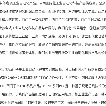
件 等各类工业自动化产品。公司国际化工业自动化科技产品供应商，是
成和硬件维护服务的综合性企业。西部科技园，东边是松江大学城，西边
子模块代理商，西门子一级代理商，西门子PLC代理商，西门子PLC模
余款各式工业自动化科技产品与此同时，我们向北5公里是余山旅游度假区
主干道将松江工业区与上海市内外连接，交通十分便利。建立现代化仓储
产品，我们以持续的服务，取得了年销售额10亿元的佳绩，凭高满意的服
的客户提供值得服务体系，我们的业务范围涉及工业自动化科技产品的设
NS西门子是工业自动化解决方案供应商，其出品的PLC产品以其稳定
海)有限公司作为SIEMENS西门子的合作伙伴，为客户提供的PLC解决
MENS西门子 ET200系列产品。ET200系列PLC是一种基于现场总线
扩展能力。该系列产品性能适用于自动化应用场景，如工业生产设备、楼
T200系列产品采用了的硬件设计和的生产工艺，保证设备在恶劣环境下的