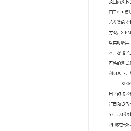
范围内众多
门子PLC
艺参数的控
方案。SIE
以实时收集
本，提增了生
严格的测试
利因素下，
SIEME
用了的技术
行器和设备
S7-120
制和数据处理