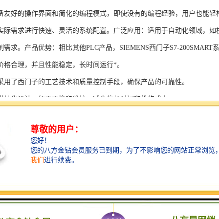
备友好的操作界面和简化的编程模式，即使没有的编程经验，用户也能轻
实际需求进行快速、灵活的系统配置。广泛应用：适用于自动化领域，如
需求。产品优势：相比其他PLC产品，SIEMENS西门子S7-200SMAR
价格合理，并且性能稳定，长时间运行*。
采用了西门子的工艺技术和质量控制手段，确保产品的可靠性。
模块化设计，便于更换和维护，减少停机时间和维修成本。
支持多种扩展模块，可满足不同应用场景的需求。
多种通信接口和编程模式可选，满足不同用户的个性化要求。
配备了完善的软件工具和技术支持，可快速部署系统，缩短项目周期。
、自动化科技和机电领域内有着到的见解。无论是提供技术咨询，还是进
S西门子PLC模块S7-300系列产品是一系列高可靠性、高性能的工控设备，
组成部分，S7-300系列产品具有以下突出特点：