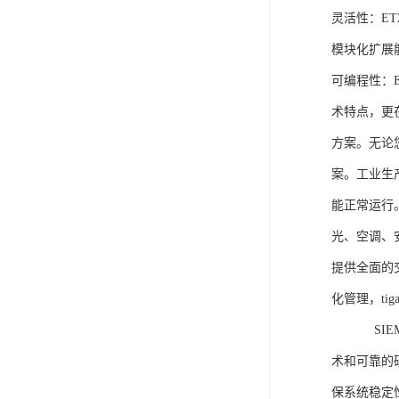
灵活性：E
模块化扩展
可编程性：
术特点，更
方案。无论
案。工业生
能正常运行
光、空调、
提供全面的
化管理，ti
SIEME
术和可靠的
保系统稳定