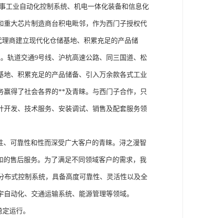
从事工业自动化控制系统、机电一体化装备和信息化
和重大芯片制造商台积电毗邻，作为西门子授权代
块代理商建立现代化仓储基地、积累充足的产品储
。轨道交通9号线、沪杭高速公路、同三国道、松
基地、积累充足的产品储备、引入万余款各式工业
务赢得了社会各界的**及青睐。与西门子合作，只
计开发、技术服务、安装调试、销售及配套服务领
性、可靠性和性而深受广大客户的青睐。浔之漫智
方案和的售后服务。为了满足不同领域客户的需求，我
技术的分布式控制系统，具备高度可靠性、灵活性以及全
宇自动化、交通运输系统、能源管理等领域。
稳定运行。