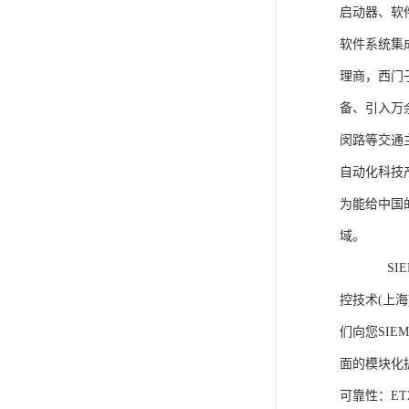
启动器、软
软件系统集
理商，西门
备、引入万
闵路等交通
自动化科技
为能给中国
域。
SIEME
控技术(上
们向您SIE
面的模块化
可靠性：E