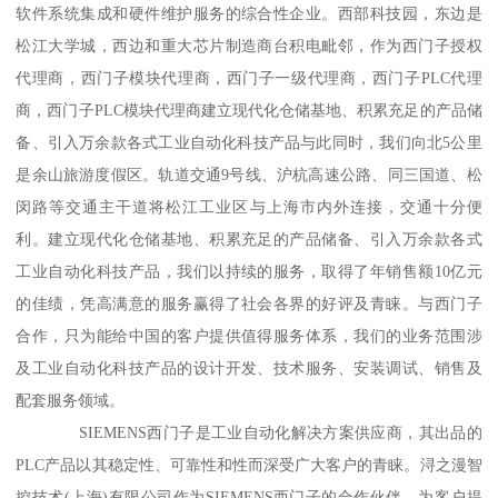
软件系统集成和硬件维护服务的综合性企业。西部科技园，东边是
松江大学城，西边和重大芯片制造商台积电毗邻，作为西门子授权
代理商，西门子模块代理商，西门子一级代理商，西门子PLC代理
商，西门子PLC模块代理商建立现代化仓储基地、积累充足的产品储
备、引入万余款各式工业自动化科技产品与此同时，我们向北5公里
是余山旅游度假区。轨道交通9号线、沪杭高速公路、同三国道、松
闵路等交通主干道将松江工业区与上海市内外连接，交通十分便
利。建立现代化仓储基地、积累充足的产品储备、引入万余款各式
工业自动化科技产品，我们以持续的服务，取得了年销售额10亿元
的佳绩，凭高满意的服务赢得了社会各界的好评及青睐。与西门子
合作，只为能给中国的客户提供值得服务体系，我们的业务范围涉
及工业自动化科技产品的设计开发、技术服务、安装调试、销售及
配套服务领域。
SIEMENS西门子是工业自动化解决方案供应商，其出品的
PLC产品以其稳定性、可靠性和性而深受广大客户的青睐。浔之漫智
控技术(上海)有限公司作为SIEMENS西门子的合作伙伴，为客户提