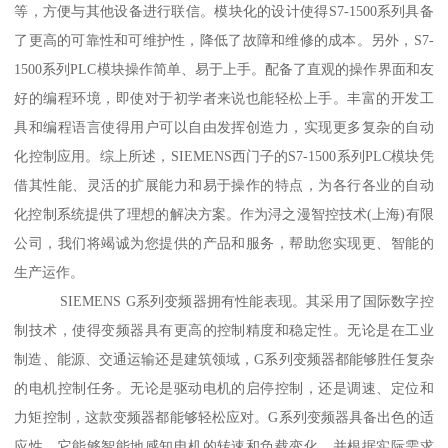
等，方便与其他设备进行联信。模块化的设计使得S7-1500系列具备
了更高的可靠性和可维护性，降低了故障和维修的成本。另外，S7-
1500系列PLC模块操作简单、易于上手。配备了直观的操作界面和友
好的编程环境，即使对于初学者来说也能轻松上手。丰富的开发工
具和编程语言使得用户可以自由发挥创造力，实现更多复杂的自动
化控制应用。综上所述，SIEMENS西门子的S7-1500系列PLC模块凭
借其性能、灵活的扩展能力和易于操作的特点，为各行各业的自动
化控制系统提供了理想的解决方案。作为浔之漫智控技术(上海)有限
公司，我们将竭诚为您提供的产品和服务，帮助您实现更、智能的
生产运作。
SIEMENS G系列变频器拥有性能表现。其采用了国际数字控
制技术，使得变频器具有更高的控制精度和稳定性。无论是在工业
制造、能源、交通运输还是建筑领域，G系列变频器都能够胜任复杂
的电机控制任务。无论是驱动电机的启停控制，还是调速、定位和
力矩控制，这款变频器都能够轻松应对。G系列变频器具备出色的适
应性。它能够智能地感知电机的转速和负载变化，并根据实际需求