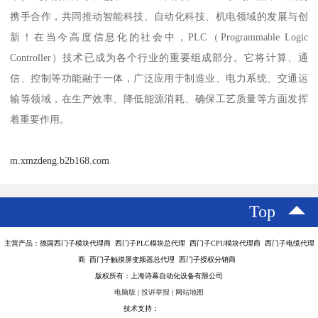
携手合作，共同推动智能科技、自动化科技、机电领域的发展与创
新！在当今高度信息化的社会中，PLC（Programmable Logic
Controller）技术已成为各个行业的重要组成部分。它将计算、通
信、控制等功能融于一体，广泛应用于制造业、电力系统、交通运
输等领域，在生产效率、降低能源消耗、确保工艺质量等方面发挥
着重要作用。
m.xmzdeng.b2b168.com
Top
主营产品：德国西门子模块代理商 西门子PLC模块总代理 西门子CPU模块代理商 西门子电缆代理
商 西门子触摸屏变频器总代理 西门子授权分销商
版权所有：上海诗幕自动化设备有限公司
电脑版
|
投诉举报
|
网站地图
技术支持：
八方资源网